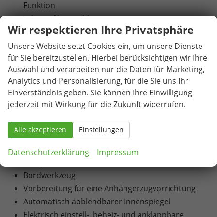
Funktion
Fahrprofilauswahl
Wir respektieren Ihre Privatsphäre
Parksensoren vorn und hinten mit
Rangierbremsfunktion
Unsere Website setzt Cookies ein, um unsere Dienste
Fahrer- und Beifahrerairbag sowie Knieairbag auf
für Sie bereitzustellen. Hierbei berücksichtigen wir Ihre
Auswahl und verarbeiten nur die Daten für Marketing,
Fahrerseite und Beifahrerairbag-Deaktivierung
Analytics und Personalisierung, für die Sie uns Ihr
Seitenairbags vorn sowie Center-Airbag und
Einverständnis geben. Sie können Ihre Einwilligung
Kopfairbags
jederzeit mit Wirkung für die Zukunft widerrufen.
ISOFIX-Verankerung auf dem Beifahrersitz und
den äußeren Rücksitzen inklusive Top-Tether
Alle akzeptieren
Einstellungen
12 Volt-Steckdose im Gepäckraum
Reifenmobilitätsset (Reifenpannenspray inklusive
Datenschutzerklärung
Impressum
Kompressor)
Bordwerkzeug
Vorbereitung für eine Anhängerzugvorrichtung
Automatisch abblendbarer Innenspiegel
Elektrisch einstell-, beheiz- und anklappbare