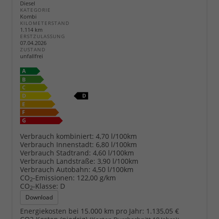
Diesel
KATEGORIE
Kombi
KILOMETERSTAND
1.114 km
ERSTZULASSUNG
07.04.2026
ZUSTAND
unfallfrei
Verbrauch kombiniert:
4,70 l/100km
Verbrauch Innenstadt:
6,80 l/100km
Verbrauch Stadtrand:
4,60 l/100km
Verbrauch Landstraße:
3,90 l/100km
Verbrauch Autobahn:
4,50 l/100km
CO
-Emissionen:
122,00 g/km
2
CO
-Klasse:
D
2
Download
Energiekosten bei 15.000 km pro Jahr:
1.135,05 €