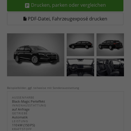
Drucken, parken oder vergleichen
PDF-Datei, Fahrzeugexposé drucken
Beispielbilder, ggf. teilweise mit Sonderausstattung
AUSSENFARBE
Black-Magic Perleffekt
INNENAUSSTATTUNG
auf Anfrage
GETRIEBE
Automatik
LEISTUNG
110 kW (150 PS)
KRAFTSTOFF