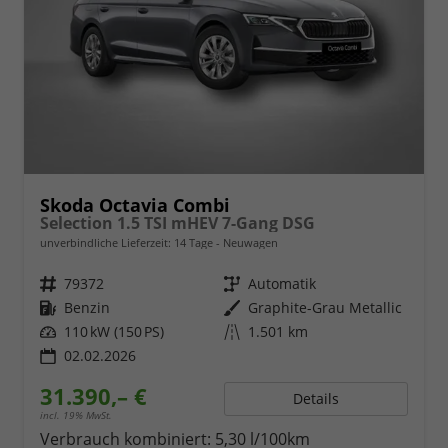
Skoda Octavia Combi
Selection 1.5 TSI mHEV 7-Gang DSG
unverbindliche Lieferzeit:
14 Tage
Neuwagen
Fahrzeugnr.
79372
Getriebe
Automatik
Kraftstoff
Benzin
Außenfarbe
Graphite-Grau Metallic
Leistung
110 kW (150 PS)
Kilometerstand
1.501 km
02.02.2026
31.390,– €
Details
incl. 19% MwSt.
Verbrauch kombiniert:
5,30 l/100km