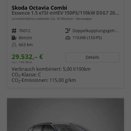
Skoda Octavia Combi
Essence 1.5 eTSI mHEV 150PS/110kW DSG7 2026
unverbindliche Lieferzeit: Ca. 10 Wochen
Neuwagen
Fahrzeugnr.
76012
Getriebe
Doppelkupplungsgetriebe (DSG)
Kraftstoff
Benzin
Leistung
110 kW (150 PS)
Kilometerstand
663 km
29.532,– €
Details
incl. 19% MwSt.
Verbrauch kombiniert:
5,00 l/100km
CO
-Klasse:
C
2
CO
-Emissionen:
115,00 g/km
2