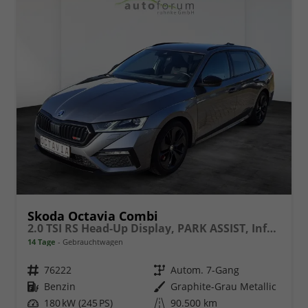
Skoda Octavia Combi
2.0 TSI RS Head-Up Display, PARK ASSIST, Infotainment Columbus
14 Tage
Gebrauchtwagen
Fahrzeugnr.
76222
Getriebe
Autom. 7-Gang
Kraftstoff
Benzin
Außenfarbe
Graphite-Grau Metallic
Leistung
180 kW (245 PS)
Kilometerstand
90.500 km