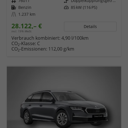
Fahrzeugnr.
76011
Getriebe
Doppelkupplungsgetriebe (DSG)
Kraftstoff
Benzin
Leistung
85 kW (116 PS)
Kilometerstand
1.237 km
28.122,– €
Details
incl. 19% MwSt.
Verbrauch kombiniert:
4,90 l/100km
CO
-Klasse:
C
2
CO
-Emissionen:
112,00 g/km
2