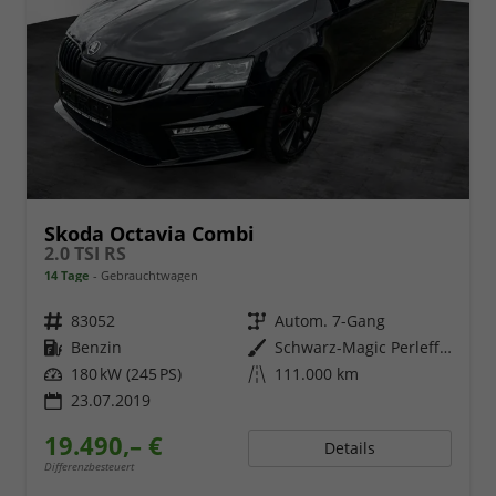
Skoda Octavia Combi
2.0 TSI RS
14 Tage
Gebrauchtwagen
Fahrzeugnr.
83052
Getriebe
Autom. 7-Gang
Kraftstoff
Benzin
Außenfarbe
Schwarz-Magic Perleffekt
Leistung
180 kW (245 PS)
Kilometerstand
111.000 km
23.07.2019
19.490,– €
Details
Differenzbesteuert