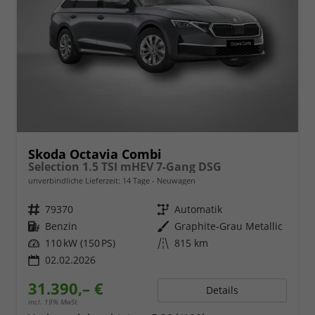
Skoda Octavia Combi
Selection 1.5 TSI mHEV 7-Gang DSG
unverbindliche Lieferzeit:
14 Tage
Neuwagen
Fahrzeugnr.
79370
Getriebe
Automatik
Kraftstoff
Benzin
Außenfarbe
Graphite-Grau Metallic
Leistung
110 kW (150 PS)
Kilometerstand
815 km
02.02.2026
31.390,– €
Details
incl. 19% MwSt.