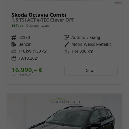
Skoda Octavia Combi
1.5 TSI ACT e-TEC Clever OPF
14 Tage
Gebrauchtwagen
Fahrzeugnr.
82390
Getriebe
Autom. 7-Gang
Kraftstoff
Benzin
Außenfarbe
Moon-Weiss Metallic
Leistung
110 kW (150 PS)
Kilometerstand
144.000 km
19.10.2021
16.990,– €
Details
incl. 19% MwSt.