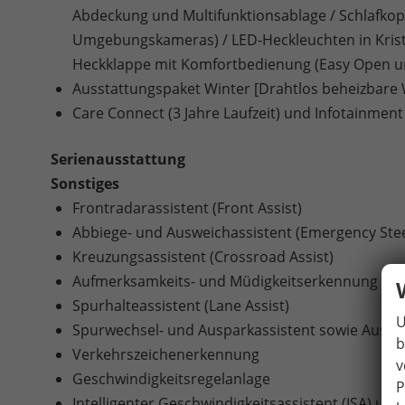
Abdeckung und Multifunktionsablage / Schlafkopf
Umgebungskameras) / LED-Heckleuchten in Kristall
Heckklappe mit Komfortbedienung (Easy Open un
Ausstattungspaket Winter [Drahtlos beheizbare 
Care Connect (3 Jahre Laufzeit) und Infotainment 
Serienausstattung
Sonstiges
Frontradarassistent (Front Assist)
Abbiege- und Ausweichassistent (Emergency Stee
Kreuzungsassistent (Crossroad Assist)
Aufmerksamkeits- und Müdigkeitserkennung
Spurhalteassistent (Lane Assist)
U
Spurwechsel- und Ausparkassistent sowie Ausstie
b
Verkehrszeichenerkennung
v
Geschwindigkeitsregelanlage
P
Intelligenter Geschwindigkeitsassistent (ISA) un