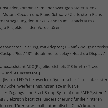
Kunstleder, kombiniert mit hochwertigen Materialien /
en Mutant-Cocoon und Piano-Schwarz / Zierleiste in Piano-
rnentriegelung der Rücksitzlehnen im Gepäckraum /
go-Projektor in den Vordertüren)
pannstabilisierung, mit Adapter (13- auf 7-poligen Stecke
Cockpit Plus / 13" Infotainmentdisplay / Head-up-Display /
andsassistent ACC (Regelbereich bis 210 km/h) / Travel
ll- und Stauassistent)]
t [Matrix-LED-Scheinwerfer / Dynamischer Fernlichtassisten
cht / Scheinwerferreinigungsanlage inklusive
oses Zugangs- und Start-Stopp-System) und SAFE-System /
 Elektrisch betätigte Kindersicherung für die hinteren
 hinteren Türen sowie halbautomatische Gepäckraum-