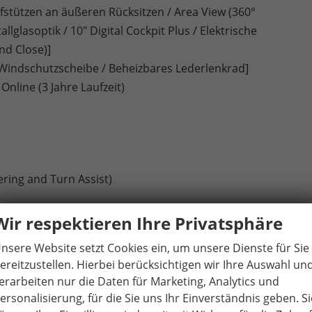
stützen an äußeren Rücksitzen / Area View (360°
glasoptik / 10" Digital Cockpit Plus / Elektrische
d Close)]
Windschutzscheibe / Beheizbares Lederlenkrad]
Online (3 Jahre Laufzeit)
ring and Turn Assist)
Wir respektieren Ihre Privatsphäre
nsere Website setzt Cookies ein, um unsere Dienste für Sie
gswarner (Side Assist)
ereitzustellen. Hierbei berücksichtigen wir Ihre Auswahl un
erarbeiten nur die Daten für Marketing, Analytics und
ersonalisierung, für die Sie uns Ihr Einverständnis geben. Si
d Speedlimiter (Geschwindigkeitsbegrenzer)