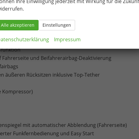
önnen Ihre Einwilligung jederzeit mit Wirkung für die Zukunf
iderrufen.
Alle akzeptieren
Einstellungen
unktion
atenschutzerklärung
Impressum
sfunktion
f Fahrerseite und Beifahrerairbag-Deaktivierung
fairbags
en äußeren Rücksitzen inklusive Top-Tether
ve Kompressor)
ußenspiegel mit automatischer Abblendung (Fahrerseite)
rierter Funkfernbedienung und Easy Start