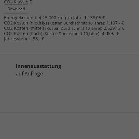
CO
-Klasse:
D
2
Download
Energiekosten bei 15.000 km pro Jahr:
1.135,05 €
CO2 Kosten (niedrig)
:
1.107,- €
(Kosten Durchschnitt 10 Jahre)
CO2 Kosten (mittel)
:
2.629,12 €
(Kosten Durchschnitt 10 Jahre)
CO2 Kosten (hoch)
:
4.059,- €
(Kosten Durchschnitt 10 Jahre)
Jahressteuer:
58,- €
Innenausstattung
auf Anfrage