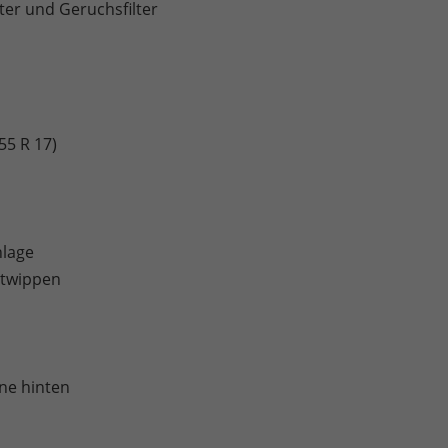
lter und Geruchsfilter
55 R 17)
nlage
ltwippen
ne hinten