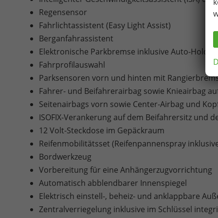
k
Regensensor
w
Fahrlichtassistent (Easy Light Assist)
Berganfahrassistent
Elektronische Parkbremse inklusive Auto-Hold-F
D
Fahrprofilauswahl
Parksensoren vorn und hinten mit Rangierbrem
Fahrer- und Beifahrerairbag sowie Knieairbag au
Seitenairbags vorn sowie Center-Airbag und Kop
ISOFIX-Verankerung auf dem Beifahrersitz und d
12 Volt-Steckdose im Gepäckraum
Reifenmobilitätsset (Reifenpannenspray inklusi
Bordwerkzeug
Vorbereitung für eine Anhängerzugvorrichtung
Automatisch abblendbarer Innenspiegel
Elektrisch einstell-, beheiz- und anklappbare A
Zentralverriegelung inklusive im Schlüssel integ