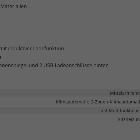
 Materialien
it induktiver Ladefunktion
)
nnenspiegel und 2 USB-Ladeanschlüsse hinten
Mittelarmleh
Klimaautomatik, 2-Zonen-Klimaautomat
mit Multifunktion
Sitzheizu