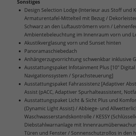
Sonstiges
Design Selection Lodge (Interieur aus Stoff und 
Armaturentafel-Mittelteil mit Bezug / Dekorleist
Schwarz an den Luftauströmern vorn / Lehnenfe
Ambientebeleuchtung im Innenraum vorn und Lo
Akustikverglasung vorn und Sunset hinten
Panoramaschiebedach
Anhängerzugvorrichtung schwenkbar inklusive Ges
Ausstattungspaket Infotainment Plus [10" Digital 
Navigationssystem / Sprachsteuerung]
Ausstattungspaket Fahrassistenz [Adaptiver Abst
Assist (pACC, Adaptiver Spurhalteassistent, Notfa
Ausstattungspaket Licht & Sicht Plus und Komfor
(Dynamic Light Assist) / Abbiege- und Allwetterli
Waschwasserstandskontrolle / KESSY (Schlüssell
Diebstahlwarnanlage mit Innenraumüberwachung /
Türen und Fenster / Sonnenschutzrollos in den