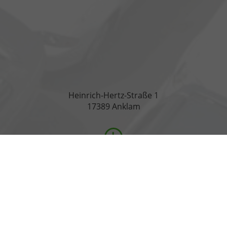
Heinrich-Hertz-Straße 1
17389 Anklam
Öffnungszeiten