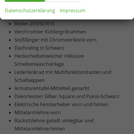
LED-Hauptscheinwerfer
Datenschutzerklärung
Impressum
16" Leichtmetallfelgen Matar
Reifen 205/60 R16
Verchromter Kühlergrillrahmen
Stoßfänger mit Chromzierleiste vorn
Dachreling in Schwarz
Heckscheibenwischer inklusive
Scheibenwaschanlage
Lederlenkrad mit Multifunktionstasten und
Schaltwippen
Armaturentafel-Mittelteil genarbt
Dekorleisten Silber-Square und Piano-Schwarz
Elektrische Fensterheber vorn und hinten
Mittelarmlehne vorn
Rücksitzlehne geteilt umlegbar und
Mittelarmlehne hinten