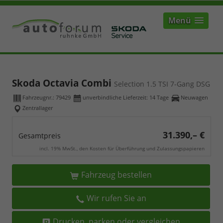
Menü
Skoda Octavia Combi
Selection 1.5 TSI 7-Gang DSG
Fahrzeugnr.:
79429
unverbindliche Lieferzeit:
14 Tage
Neuwagen
Zentrallager
31.390,– €
Gesamtpreis
incl. 19% MwSt., den Kosten für Überführung und Zulassungspapieren
Fahrzeug bestellen
Wir rufen Sie an
Drucken, parken oder vergleichen