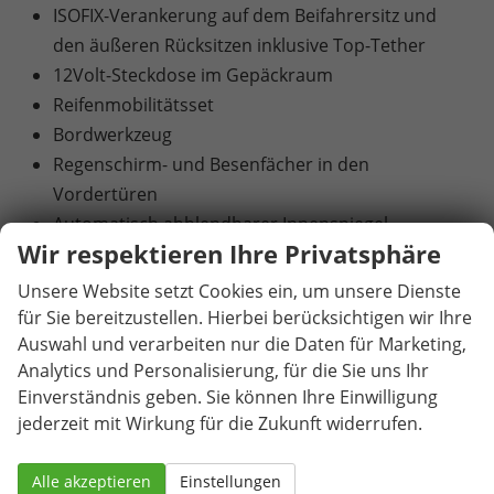
ISOFIX-Verankerung auf dem Beifahrersitz und
den äußeren Rücksitzen inklusive Top-Tether
12Volt-Steckdose im Gepäckraum
Reifenmobilitätsset
Bordwerkzeug
Regenschirm- und Besenfächer in den
Vordertüren
Automatisch abblendbarer Innenspiegel
Wir respektieren Ihre Privatsphäre
Elektrisch einstell-, beheiz- und anklappbare
Außenspiegel mit automatischer Abblendung
Unsere Website setzt Cookies ein, um unsere Dienste
(Fahrerseite)
für Sie bereitzustellen. Hierbei berücksichtigen wir Ihre
Zentralverriegelung inklusive im Schlüssel
Auswahl und verarbeiten nur die Daten für Marketing,
Analytics und Personalisierung, für die Sie uns Ihr
integrierter Funkfernbedienung und Easy Start
Einverständnis geben. Sie können Ihre Einwilligung
Klimaanlage Climatronic (2-Zonen) mit
jederzeit mit Wirkung für die Zukunft widerrufen.
Allergenfilter und Geruchsfilter
Beheizbare Vordersitze
Alle akzeptieren
Einstellungen
Waschwasserstandskontrolle