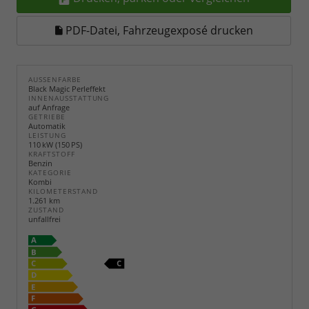
PDF-Datei, Fahrzeugexposé drucken
AUSSENFARBE
Black Magic Perleffekt
INNENAUSSTATTUNG
auf Anfrage
GETRIEBE
Automatik
LEISTUNG
110 kW (150 PS)
KRAFTSTOFF
Benzin
KATEGORIE
Kombi
KILOMETERSTAND
1.261 km
ZUSTAND
unfallfrei