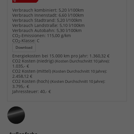
Verbrauch kombiniert:
5,20 l/100km
Verbrauch Innenstadt:
6,60 l/100km
Verbrauch Stadtrand:
5,20 l/100km
Verbrauch Landstraße:
5,10 l/100km
Verbrauch Autobahn:
5,30 l/100km
CO
-Emissionen:
115,00 g/km
2
CO
-Klasse:
C
2
Download
Energiekosten bei 15.000 km pro Jahr:
1.360,32 €
CO2 Kosten (niedrig)
:
(Kosten Durchschnitt 10 Jahre)
1.035,- €
CO2 Kosten (mittel)
:
(Kosten Durchschnitt 10 Jahre)
2.458,12 €
CO2 Kosten (hoch)
:
(Kosten Durchschnitt 10 Jahre)
3.795,- €
Jahressteuer:
40,- €