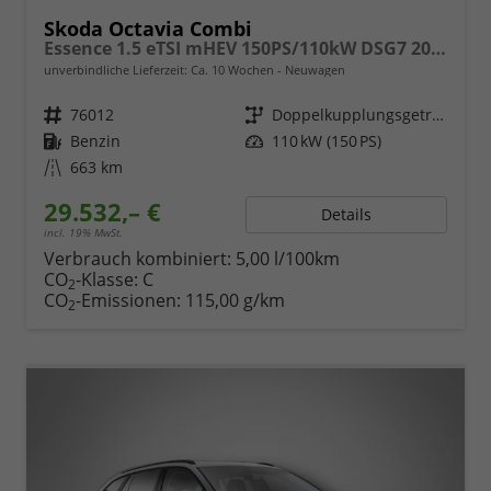
Skoda Octavia Combi
Essence 1.5 eTSI mHEV 150PS/110kW DSG7 2026
unverbindliche Lieferzeit: Ca. 10 Wochen
Neuwagen
Fahrzeugnr.
76012
Getriebe
Doppelkupplungsgetriebe (DSG)
Kraftstoff
Benzin
Leistung
110 kW (150 PS)
Kilometerstand
663 km
29.532,– €
Details
incl. 19% MwSt.
Verbrauch kombiniert:
5,00 l/100km
CO
-Klasse:
C
2
CO
-Emissionen:
115,00 g/km
2