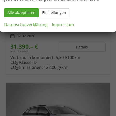
Selection 1.5 TSI mHEV 7-Gang DSG
unverbindliche Lieferzeit:
26.09.2026
Neuwagen
Alle akzeptieren
Einstellungen
Fahrzeugnr.
79371
Getriebe
Automatik
Kraftstoff
Benzin
Außenfarbe
Graphite-Grau Metallic
Datenschutzerklärung
Impressum
Leistung
110 kW (150 PS)
Kilometerstand
548 km
02.02.2026
31.390,– €
Details
incl. 19% MwSt.
Verbrauch kombiniert:
5,30 l/100km
CO
-Klasse:
D
2
CO
-Emissionen:
122,00 g/km
2