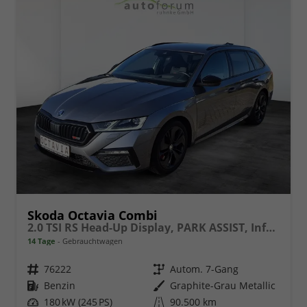
Skoda Octavia Combi
2.0 TSI RS Head-Up Display, PARK ASSIST, Infotainment Columbus
14 Tage
Gebrauchtwagen
Fahrzeugnr.
76222
Getriebe
Autom. 7-Gang
Kraftstoff
Benzin
Außenfarbe
Graphite-Grau Metallic
Leistung
180 kW (245 PS)
Kilometerstand
90.500 km