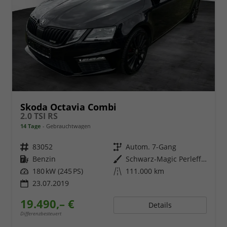
Skoda Octavia Combi
2.0 TSI RS
14 Tage
Gebrauchtwagen
Fahrzeugnr.
83052
Getriebe
Autom. 7-Gang
Kraftstoff
Benzin
Außenfarbe
Schwarz-Magic Perleffekt
Leistung
180 kW (245 PS)
Kilometerstand
111.000 km
23.07.2019
19.490,– €
Details
Differenzbesteuert