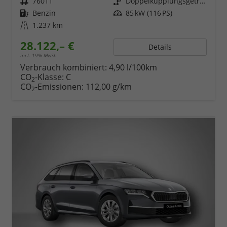
Fahrzeugnr.
76011
Getriebe
Doppelkupplungsgetriebe (DSG)
Kraftstoff
Benzin
Leistung
85 kW (116 PS)
Kilometerstand
1.237 km
28.122,– €
Details
incl. 19% MwSt.
Verbrauch kombiniert:
4,90 l/100km
CO
-Klasse:
C
2
CO
-Emissionen:
112,00 g/km
2