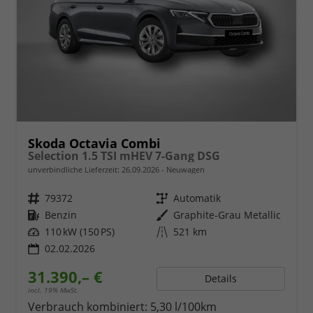
Skoda Octavia Combi
Selection 1.5 TSI mHEV 7-Gang DSG
unverbindliche Lieferzeit:
26.09.2026
Neuwagen
Fahrzeugnr.
79372
Getriebe
Automatik
Kraftstoff
Benzin
Außenfarbe
Graphite-Grau Metallic
Leistung
110 kW (150 PS)
Kilometerstand
521 km
02.02.2026
31.390,– €
Details
incl. 19% MwSt.
Verbrauch kombiniert:
5,30 l/100km