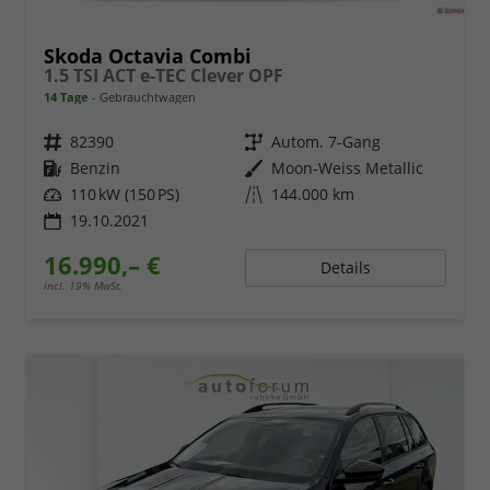
Skoda Octavia Combi
1.5 TSI ACT e-TEC Clever OPF
14 Tage
Gebrauchtwagen
Fahrzeugnr.
82390
Getriebe
Autom. 7-Gang
Kraftstoff
Benzin
Außenfarbe
Moon-Weiss Metallic
Leistung
110 kW (150 PS)
Kilometerstand
144.000 km
19.10.2021
16.990,– €
Details
incl. 19% MwSt.