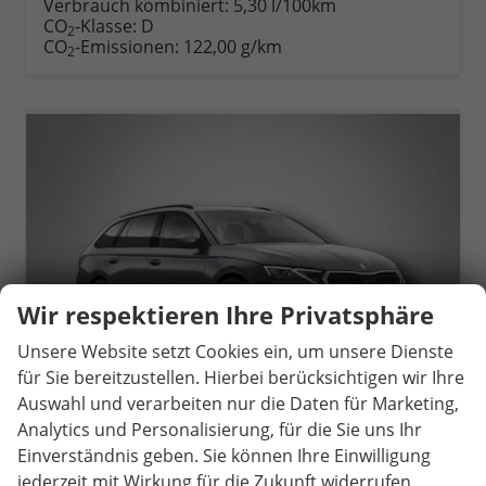
Verbrauch kombiniert:
5,30 l/100km
CO
-Klasse:
D
2
CO
-Emissionen:
122,00 g/km
2
Wir respektieren Ihre Privatsphäre
Unsere Website setzt Cookies ein, um unsere Dienste
für Sie bereitzustellen. Hierbei berücksichtigen wir Ihre
Auswahl und verarbeiten nur die Daten für Marketing,
Analytics und Personalisierung, für die Sie uns Ihr
Einverständnis geben. Sie können Ihre Einwilligung
Skoda Octavia Combi
jederzeit mit Wirkung für die Zukunft widerrufen.