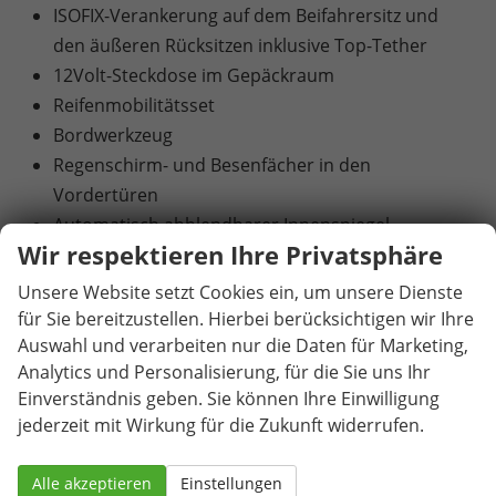
ISOFIX-Verankerung auf dem Beifahrersitz und
den äußeren Rücksitzen inklusive Top-Tether
12Volt-Steckdose im Gepäckraum
Reifenmobilitätsset
Bordwerkzeug
Regenschirm- und Besenfächer in den
Vordertüren
Automatisch abblendbarer Innenspiegel
Wir respektieren Ihre Privatsphäre
Elektrisch einstell-, beheiz- und anklappbare
Außenspiegel mit automatischer Abblendung
Unsere Website setzt Cookies ein, um unsere Dienste
(Fahrerseite)
für Sie bereitzustellen. Hierbei berücksichtigen wir Ihre
Zentralverriegelung inklusive im Schlüssel
Auswahl und verarbeiten nur die Daten für Marketing,
Analytics und Personalisierung, für die Sie uns Ihr
integrierter Funkfernbedienung und Easy Start
Einverständnis geben. Sie können Ihre Einwilligung
Klimaanlage Climatronic (2-Zonen) mit
jederzeit mit Wirkung für die Zukunft widerrufen.
Allergenfilter und Geruchsfilter
Beheizbare Vordersitze
Alle akzeptieren
Einstellungen
Waschwasserstandskontrolle