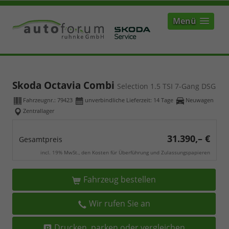
Menü
Skoda Octavia Combi
Selection 1.5 TSI 7-Gang DSG
Fahrzeugnr.:
79423
unverbindliche Lieferzeit:
14 Tage
Neuwagen
Zentrallager
31.390,– €
Gesamtpreis
incl. 19% MwSt., den Kosten für Überführung und Zulassungspapieren
Fahrzeug bestellen
Wir rufen Sie an
Drucken, parken oder vergleichen