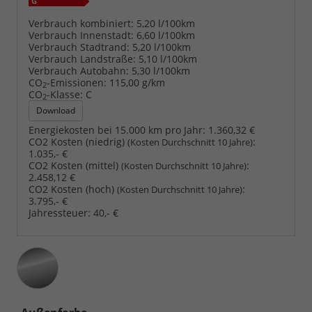
Verbrauch kombiniert:
5,20 l/100km
Verbrauch Innenstadt:
6,60 l/100km
Verbrauch Stadtrand:
5,20 l/100km
Verbrauch Landstraße:
5,10 l/100km
Verbrauch Autobahn:
5,30 l/100km
CO
-Emissionen:
115,00 g/km
2
CO
-Klasse:
C
2
Download
Energiekosten bei 15.000 km pro Jahr:
1.360,32 €
CO2 Kosten (niedrig)
:
(Kosten Durchschnitt 10 Jahre)
1.035,- €
CO2 Kosten (mittel)
:
(Kosten Durchschnitt 10 Jahre)
2.458,12 €
CO2 Kosten (hoch)
:
(Kosten Durchschnitt 10 Jahre)
3.795,- €
Jahressteuer:
40,- €