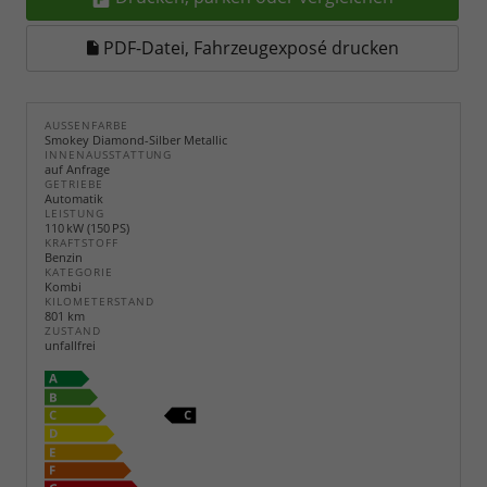
PDF-Datei, Fahrzeugexposé drucken
AUSSENFARBE
Smokey Diamond-Silber Metallic
INNENAUSSTATTUNG
auf Anfrage
GETRIEBE
Automatik
LEISTUNG
110 kW (150 PS)
KRAFTSTOFF
Benzin
KATEGORIE
Kombi
KILOMETERSTAND
801 km
ZUSTAND
unfallfrei