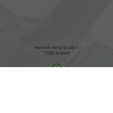
Heinrich-Hertz-Straße 1
17389 Anklam
Öffnungszeiten