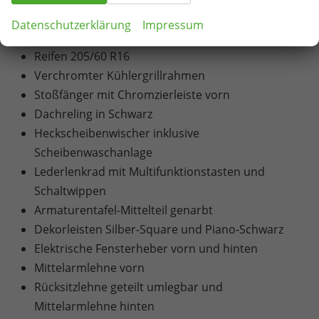
LED-Hauptscheinwerfer
Datenschutzerklärung
Impressum
16" Leichtmetallfelgen Matar
Reifen 205/60 R16
Verchromter Kühlergrillrahmen
Stoßfänger mit Chromzierleiste vorn
Dachreling in Schwarz
Heckscheibenwischer inklusive
Scheibenwaschanlage
Lederlenkrad mit Multifunktionstasten und
Schaltwippen
Armaturentafel-Mittelteil genarbt
Dekorleisten Silber-Square und Piano-Schwarz
Elektrische Fensterheber vorn und hinten
Mittelarmlehne vorn
Rücksitzlehne geteilt umlegbar und
Mittelarmlehne hinten