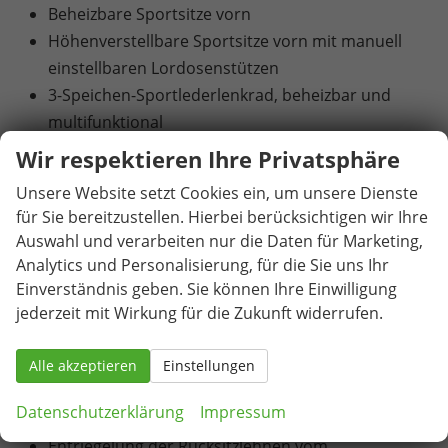
Beheizbare Sportsitze vorn
Höhenverstellbare Sportsitze vorn mit manuell
einstellbaren Lordosenstützen
3-Speichen-Sportlederlenkrad, beheizbar und
multifunktional
Climatronic – 2-Zonen-Klimaautomatik
Wir respektieren Ihre Privatsphäre
Mittelarmlehne vorn mit Jumbo Box und
Unsere Website setzt Cookies ein, um unsere Dienste
Luftausströmern im Fond
für Sie bereitzustellen. Hierbei berücksichtigen wir Ihre
Mittelarmlehne hinten mit Durchladefunktion
Auswahl und verarbeiten nur die Daten für Marketing,
Elektrische Heckklappe mit virtuellem Pedal
Analytics und Personalisierung, für die Sie uns Ihr
Elektrisch einstell-, beheiz- und anklappbare
Einverständnis geben. Sie können Ihre Einwilligung
Außenspiegel mit automatisch abblendendem
jederzeit mit Wirkung für die Zukunft widerrufen.
Fahrerspiegel
Innenspiegel automatisch abblendend
Alle akzeptieren
Einstellungen
Elektrische Fensterheber vorn und hinten
Datenschutzerklärung
Impressum
Sonnenrollos an den hinteren Seitenscheiben
Entriegelung der Rücksitzlehnen vom