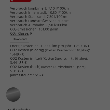
Verbrauch kombiniert:
7,10 l/100km
Verbrauch Innenstadt:
10,80 l/100km
Verbrauch Stadtrand:
7,30 l/100km
Verbrauch Landstraße:
5,90 l/100km
Verbrauch Autobahn:
6,50 l/100km
CO
-Emissionen:
161,00 g/km
2
CO
-Klasse:
F
2
Download
Energiekosten bei 15.000 km pro Jahr:
1.857,36 €
CO2 Kosten (niedrig)
:
(Kosten Durchschnitt 10 Jahre)
1.449,- €
CO2 Kosten (mittel)
:
(Kosten Durchschnitt 10 Jahre)
3.441,38 €
CO2 Kosten (hoch)
:
(Kosten Durchschnitt 10 Jahre)
5.313,- €
Jahressteuer:
151,- €