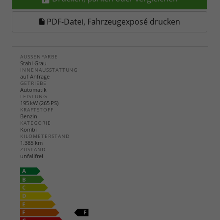
PDF-Datei, Fahrzeugexposé drucken
AUSSENFARBE
Stahl Grau
INNENAUSSTATTUNG
auf Anfrage
GETRIEBE
Automatik
LEISTUNG
195 kW (265 PS)
KRAFTSTOFF
Benzin
KATEGORIE
Kombi
KILOMETERSTAND
1.385 km
ZUSTAND
unfallfrei