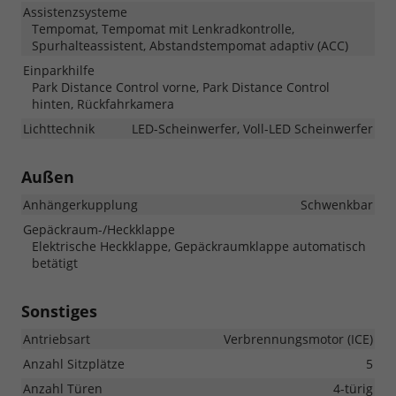
Assistenzsysteme
Tempomat, Tempomat mit Lenkradkontrolle,
Spurhalteassistent, Abstandstempomat adaptiv (ACC)
Einparkhilfe
Park Distance Control vorne, Park Distance Control
hinten, Rückfahrkamera
Lichttechnik
LED-Scheinwerfer, Voll-LED Scheinwerfer
Außen
Anhängerkupplung
Schwenkbar
Gepäckraum-/Heckklappe
Elektrische Heckklappe, Gepäckraumklappe automatisch
betätigt
Sonstiges
Antriebsart
Verbrennungsmotor (ICE)
Anzahl Sitzplätze
5
Anzahl Türen
4-türig