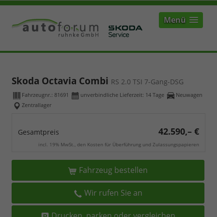
Menü
Skoda Octavia Combi
RS 2.0 TSI 7-Gang-DSG
Fahrzeugnr.:
81691
unverbindliche Lieferzeit:
14 Tage
Neuwagen
Zentrallager
42.590,– €
Gesamtpreis
incl. 19% MwSt., den Kosten für Überführung und Zulassungspapieren
Fahrzeug bestellen
Wir rufen Sie an
Drucken, parken oder vergleichen