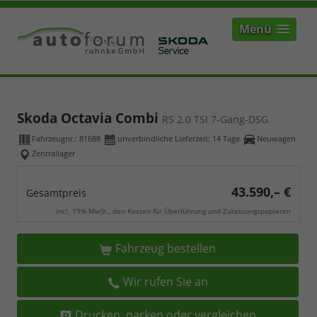
Menü
Skoda Octavia Combi
RS 2.0 TSI 7-Gang-DSG
Fahrzeugnr.:
81688
unverbindliche Lieferzeit:
14 Tage
Neuwagen
Zentrallager
43.590,– €
Gesamtpreis
incl. 19% MwSt., den Kosten für Überführung und Zulassungspapieren
Fahrzeug bestellen
Wir rufen Sie an
Drucken, parken oder vergleichen