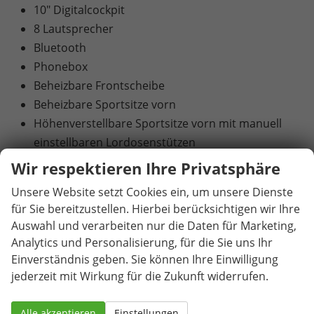
10" Digitalcockpit
8 Lautsprecher
Bluetooth
Phonebox
Beheizbare Frontscheibe
Beheizbare Sportsitze vorn
Höhenverstellbare Sportsitze vorn mit manuell
einstellbaren Lordosenstützen
3-Speichen-Sportlederlenkrad, beheizbar und
Wir respektieren Ihre Privatsphäre
multifunktional
Unsere Website setzt Cookies ein, um unsere Dienste
Climatronic – 2-Zonen-Klimaautomatik
für Sie bereitzustellen. Hierbei berücksichtigen wir Ihre
Mittelarmlehne vorn mit Jumbo Box und
Auswahl und verarbeiten nur die Daten für Marketing,
Luftausströmern im Fond
Analytics und Personalisierung, für die Sie uns Ihr
Mittelarmlehne hinten mit Durchladefunktion
Einverständnis geben. Sie können Ihre Einwilligung
Elektrische Heckklappe mit virtuellem Pedal
jederzeit mit Wirkung für die Zukunft widerrufen.
Elektrisch einstell-, beheiz- und anklappbare
Außenspiegel mit automatisch abblendendem
Alle akzeptieren
Einstellungen