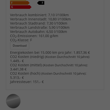
Verbrauch kombiniert:
7,10 l/100km
Verbrauch Innenstadt:
10,80 l/100km
Verbrauch Stadtrand:
7,30 l/100km
Verbrauch Landstraße:
5,90 l/100km
Verbrauch Autobahn:
6,50 l/100km
CO
-Emissionen:
161,00 g/km
2
CO
-Klasse:
F
2
Download
Energiekosten bei 15.000 km pro Jahr:
1.857,36 €
CO2 Kosten (niedrig)
:
(Kosten Durchschnitt 10 Jahre)
1.449,- €
CO2 Kosten (mittel)
:
(Kosten Durchschnitt 10 Jahre)
3.441,38 €
CO2 Kosten (hoch)
:
(Kosten Durchschnitt 10 Jahre)
5.313,- €
Jahressteuer:
151,- €