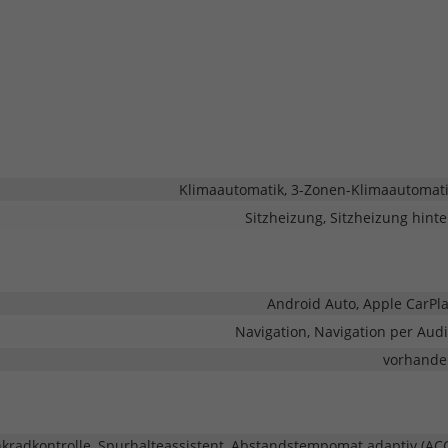
Klimaautomatik, 3-Zonen-Klimaautomat
Sitzheizung, Sitzheizung hint
Android Auto, Apple CarPl
Navigation, Navigation per Aud
vorhande
adkontrolle, Spurhalteassistent, Abstandstempomat adaptiv (AC