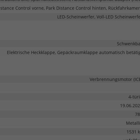
istance Control vorne, Park Distance Control hinten, Rückfahrkame
LED-Scheinwerfer, Voll-LED Scheinwerf
Schwenkba
Elektrische Heckklappe, Gepäckraumklappe automatisch betäti
Verbrennungsmotor (IC
4-tür
19.06.20
78
Metall
1531 