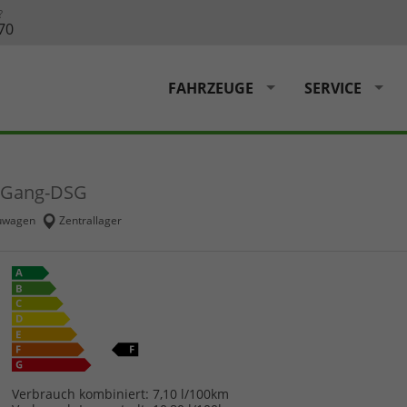
?
70
FAHRZEUGE
SERVICE
7-Gang-DSG
uwagen
Zentrallager
Verbrauch kombiniert:
7,10 l/100km