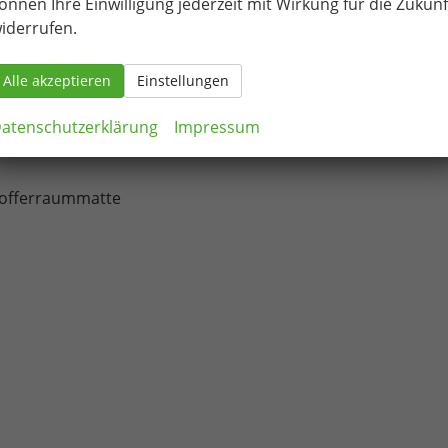
önnen Ihre Einwilligung jederzeit mit Wirkung für die Zukunf
iderrufen.
um
Alle akzeptieren
Einstellungen
r Abdeckung
atenschutzerklärung
Impressum
Kofferraummatte