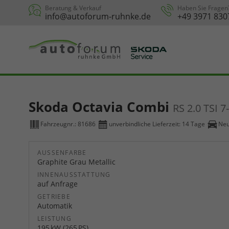
Beratung & Verkauf
Haben Sie Fragen
info@autoforum-ruhnke.de
+49 3971 830
Skoda Octavia Combi
RS 2.0 TSI 
Fahrzeugnr.:
81686
unverbindliche Lieferzeit:
14 Tage
Ne
AUSSENFARBE
Graphite Grau Metallic
INNENAUSSTATTUNG
auf Anfrage
GETRIEBE
Automatik
LEISTUNG
195 kW (265 PS)