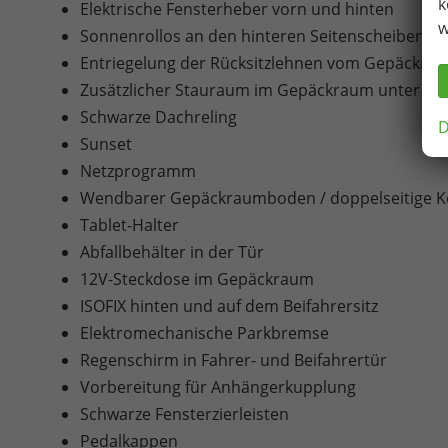
k
Elektrische Fensterheber vorn und hinten
w
Sonnenrollos an den hinteren Seitenscheiben
Entriegelung der Rücksitzlehnen vom Gepäckra
Zusätzlicher Stauraum im Gepäckraum unter de
Schwarze Dachreling
D
Sunset
Netzprogramm
Wendbarer Gepäckraumboden / doppelseitige 
Tablet-Halter
Abfallbehälter in der Tür
12V-Steckdose im Gepäckraum
ISOFIX hinten und auf dem Beifahrersitz
Elektromechanische Parkbremse
Regenschirm in Fahrer- und Beifahrertür
Vorbereitung für Anhängerkupplung
Schwarze Fensterzierleisten
Pedalkappen