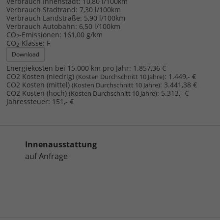
Verbrauch Innenstadt:
10,80 l/100km
Verbrauch Stadtrand:
7,30 l/100km
Verbrauch Landstraße:
5,90 l/100km
Verbrauch Autobahn:
6,50 l/100km
CO
-Emissionen:
161,00 g/km
2
CO
-Klasse:
F
2
Download
Energiekosten bei 15.000 km pro Jahr:
1.857,36 €
CO2 Kosten (niedrig)
:
1.449,- €
(Kosten Durchschnitt 10 Jahre)
CO2 Kosten (mittel)
:
3.441,38 €
(Kosten Durchschnitt 10 Jahre)
CO2 Kosten (hoch)
:
5.313,- €
(Kosten Durchschnitt 10 Jahre)
Jahressteuer:
151,- €
Innenausstattung
auf Anfrage