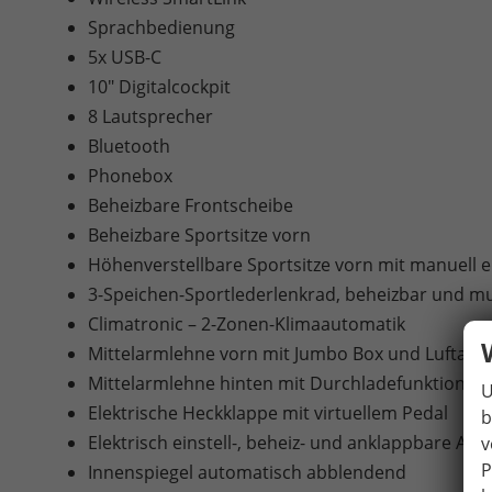
Sprachbedienung
5x USB-C
10" Digitalcockpit
8 Lautsprecher
Bluetooth
Phonebox
Beheizbare Frontscheibe
Beheizbare Sportsitze vorn
Höhenverstellbare Sportsitze vorn mit manuell 
3-Speichen-Sportlederlenkrad, beheizbar und mu
Climatronic – 2-Zonen-Klimaautomatik
Mittelarmlehne vorn mit Jumbo Box und Luftau
Mittelarmlehne hinten mit Durchladefunktion
U
Elektrische Heckklappe mit virtuellem Pedal
b
Elektrisch einstell-, beheiz- und anklappbare 
v
P
Innenspiegel automatisch abblendend