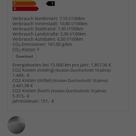
Verbrauch kombiniert:
7,10 l/100km
Verbrauch Innenstadt:
10,80 l/100km
Verbrauch Stadtrand:
7,30 l/100km
Verbrauch Landstraße:
5,90 l/100km
Verbrauch Autobahn:
6,50 l/100km
CO
-Emissionen:
161,00 g/km
2
CO
-Klasse:
F
2
Download
Energiekosten bei 15.000 km pro Jahr:
1.857,36 €
CO2 Kosten (niedrig)
:
(Kosten Durchschnitt 10 Jahre)
1.449,- €
CO2 Kosten (mittel)
:
(Kosten Durchschnitt 10 Jahre)
3.441,38 €
CO2 Kosten (hoch)
:
(Kosten Durchschnitt 10 Jahre)
5.313,- €
Jahressteuer:
151,- €