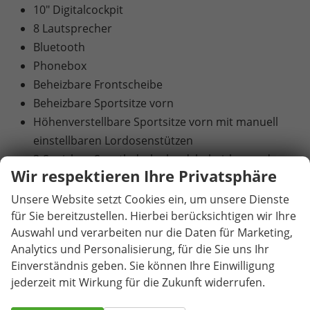
10" Digitalcockpit
8 Lautsprecher
Bluetooth
Phonebox
Beheizbare Frontscheibe
Beheizbare Sportsitze vorn
Höhenverstellbare Sportsitze vorn mit manuell
einstellbaren Lordosenstützen
3-Speichen-Sportlederlenkrad, beheizbar und
Wir respektieren Ihre Privatsphäre
multifunktional
Climatronic – 2-Zonen-Klimaautomatik
Unsere Website setzt Cookies ein, um unsere Dienste
Mittelarmlehne vorn mit Jumbo Box und
für Sie bereitzustellen. Hierbei berücksichtigen wir Ihre
Auswahl und verarbeiten nur die Daten für Marketing,
Luftausströmern im Fond
Analytics und Personalisierung, für die Sie uns Ihr
Mittelarmlehne hinten mit Durchladefunktion
Einverständnis geben. Sie können Ihre Einwilligung
Elektrische Heckklappe mit virtuellem Pedal
jederzeit mit Wirkung für die Zukunft widerrufen.
Elektrisch einstell-, beheiz- und anklappbare
Außenspiegel mit automatisch abblendendem