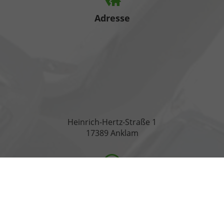
Adresse
Heinrich-Hertz-Straße 1
17389 Anklam
Öffnungszeiten