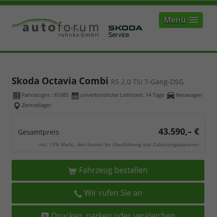
Menü
Skoda Octavia Combi
RS 2.0 TSI 7-Gang-DSG
Fahrzeugnr.:
81685
unverbindliche Lieferzeit:
14 Tage
Neuwagen
Zentrallager
43.590,– €
Gesamtpreis
incl. 19% MwSt., den Kosten für Überführung und Zulassungspapieren
Fahrzeug bestellen
Wir rufen Sie an
Drucken, parken oder vergleichen