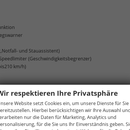
unktion
iegswarner
,Notfall- und Stauassistent)
ndSpeedlimiter (Geschwindigkeitsbegrenzer)
bis210 km/h)
sfunktion
Wir respektieren Ihre Privatsphäre
nsere Website setzt Cookies ein, um unsere Dienste für Sie
f Fahrerseite und Beifahrerairbag-Deaktivierung
ereitzustellen. Hierbei berücksichtigen wir Ihre Auswahl un
fairbags
erarbeiten nur die Daten für Marketing, Analytics und
en äußeren Rücksitzen inklusive Top-Tether
ersonalisierung, für die Sie uns Ihr Einverständnis geben. Si