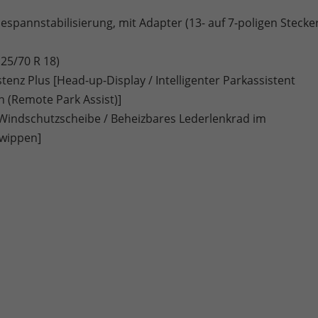
pannstabilisierung, mit Adapter (13- auf 7-poligen Stecke
25/70 R 18)
enz Plus [Head-up-Display / Intelligenter Parkassistent
n (Remote Park Assist)]
Windschutzscheibe / Beheizbares Lederlenkrad im
twippen]