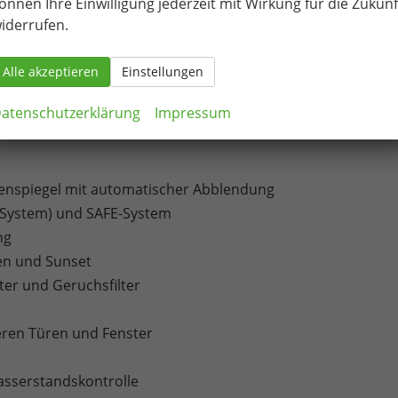
önnen Ihre Einwilligung jederzeit mit Wirkung für die Zukunf
schlüssel
iderrufen.
lag
Alle akzeptieren
Einstellungen
atenschutzerklärung
Impressum
ußenspiegel mit automatischer Abblendung
p-System) und SAFE-System
ng
en und Sunset
lter und Geruchsfilter
teren Türen und Fenster
asserstandskontrolle