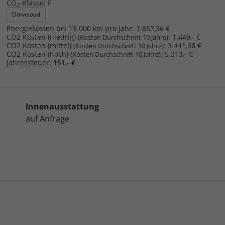
CO
-Klasse:
F
2
Download
Energiekosten bei 15.000 km pro Jahr:
1.857,36 €
CO2 Kosten (niedrig)
:
1.449,- €
(Kosten Durchschnitt 10 Jahre)
CO2 Kosten (mittel)
:
3.441,38 €
(Kosten Durchschnitt 10 Jahre)
CO2 Kosten (hoch)
:
5.313,- €
(Kosten Durchschnitt 10 Jahre)
Jahressteuer:
151,- €
Innenausstattung
auf Anfrage