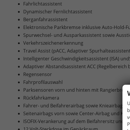
Fahrlichtassistent
Dynamischer Fernlichtassistent
Berganfahrassistent
Elektronische Parkbremse inklusive Auto-Hold-F
Spurwechsel- und Ausparkassistent sowie Ausst
Verkehrszeichenerkennung
Travel Assist (pACC, Adaptiver Spurhalteassistent
Intelligenter Geschwindigkeitsassistent (ISA) u
Adaptiver Abstandsassistent ACC (Regelbereich 
Regensensor
Fahrprofilauswahl
Parksensoren vorn und hinten mit Rangierbrem
Rückfahrkamera
U
Fahrer- und Beifahrerairbag sowie Knieairbag au
b
Seitenairbags vorn sowie Center-Airbag und Kop
v
ISOFIX-Verankerung auf dem Beifahrersitz und d
P
12 Volt-Steckdose im Gepäckraum