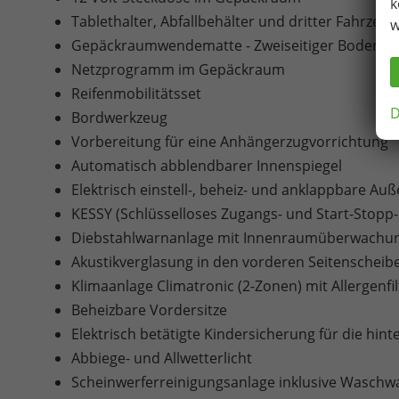
k
Tablethalter, Abfallbehälter und dritter Fahrzeug
w
Gepäckraumwendematte - Zweiseitiger Bodenbe
Netzprogramm im Gepäckraum
Reifenmobilitätsset
D
Bordwerkzeug
Vorbereitung für eine Anhängerzugvorrichtung
Automatisch abblendbarer Innenspiegel
Elektrisch einstell-, beheiz- und anklappbare A
KESSY (Schlüsselloses Zugangs- und Start-Stop
Diebstahlwarnanlage mit Innenraumüberwachu
Akustikverglasung in den vorderen Seitenscheib
Klimaanlage Climatronic (2-Zonen) mit Allergenfi
Beheizbare Vordersitze
Elektrisch betätigte Kindersicherung für die hin
Abbiege- und Allwetterlicht
Scheinwerferreinigungsanlage inklusive Waschw