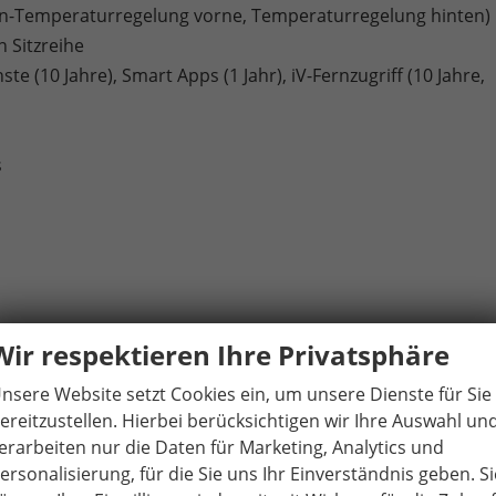
en-Temperaturregelung vorne, Temperaturregelung hinten)
n Sitzreihe
te (10 Jahre), Smart Apps (1 Jahr), iV-Fernzugriff (10 Jahre,
s
züge: Schwarz/Grau Suedia/Kunstleder mit grauer Naht,
Wir respektieren Ihre Privatsphäre
erkleidung: Grau Suedia mit grauer Kreuznaht,
nsere Website setzt Cookies ein, um unsere Dienste für Sie
ht, Vordere Armlehne: Grau Suedia mit grauer Naht,
ereitzustellen. Hierbei berücksichtigen wir Ihre Auswahl un
erarbeiten nur die Daten für Marketing, Analytics und
ortschrittlichem Auswertungsalgorithmus, visuelle und
ersonalisierung, für die Sie uns Ihr Einverständnis geben. Si