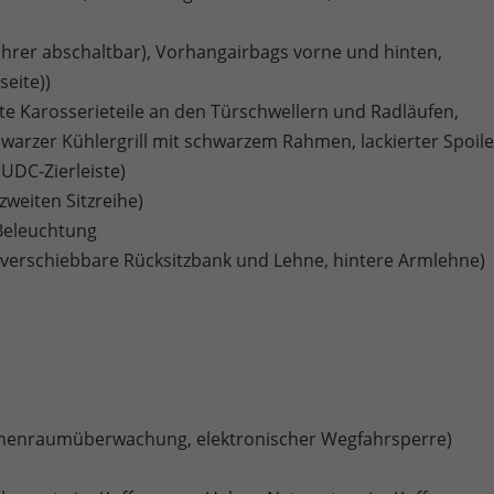
fahrer abschaltbar), Vorhangairbags vorne und hinten,
seite))
rte Karosserieteile an den Türschwellern und Radläufen,
hwarzer Kühlergrill mit schwarzem Rahmen, lackierter Spoile
UDC-Zierleiste)
zweiten Sitzreihe)
Beleuchtung
0, verschiebbare Rücksitzbank und Lehne, hintere Armlehne)
Innenraumüberwachung, elektronischer Wegfahrsperre)