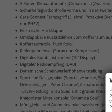
3-Zonen-Klimaautomatik (Climatronic) (Zweizon
Sicherheitsgurtkontrolle vorne und in der zweite
Care Connect Fernzugriff (3 Jahre), Proaktive Diens
nur PHEV)
Elektrische Heckklappe
Umklappbare Rücksitzlehne vom Kofferraum au
Kofferraumrollo 'Push Rolo'
Reifenpannenset (Spray und Kompressor)
Digitales Kombiinstrument (10" Display)
Digitaler Radioempfang (DAB)
Dynamische Scheinwerferhöhenverstellung
SportLine Designpaket (Sportsitze vorne, Sitzbe
Dekoreinlagen: 'Peter Chrome', Armaturenbrettv
U
Türverkleidung: Grau Suedia mit grauer Kreuzna
b
Kniepolster Mittelkonsole: 'Dinamica Soul')
v
Müdigkeits- und Aufmerksamkeitsassistent (mit f
P
akustische Warnung, Empfindlichkeit einstellbar)