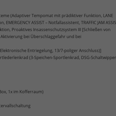
teme (Adaptiver Tempomat mit prädiktiver Funktion, LANE
ion, EMERGENCY ASSIST – Notfallassistent, TRAFFIC JAM ASSI
tion, Proaktives Insassenschutzsystem III [Schließen von
 Aktivierung bei Überschlaggefahr und bei
ektronische Entriegelung, 13/7-poliger Anschluss)]
rtlederlenkrad (3-Speichen-Sportlenkrad, DSG-Schaltwippe
Box, 1x im Kofferraum)
ervallschaltung