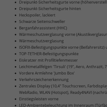
Dreipunkt-Sicherheitsgurte vorne (höhenverstellb
Dreipunkt-Sicherheitsgurte hinten
Heckspoiler, lackiert
Schwarze Seitenschweller
Berganfahrassistent (HHC)
Wärmeschutzverglasung vorne (Akustikverglasu
Wärmeschutzverglasung
ISOFIX-Befestigungspunkte vorne (Beifahrersitz) 
TOP-TETHER-Befestigungspunkte
Eiskratzer mit Profiltiefenmesser
Leichtmetallfelgen 'Tirsuli' (19", Aero, Anthrazit, 
Vordere Armlehne 'Jumbo Box'
Verkehrszeichenerkennung
Zentrales Display (10,4" Touchscreen, Farbdispl
WebRadio, WLAN (Hotspot), Ready4NAVI (nachrüs
Einstiegsleisten vorne
LED-Ambientebeleuchtung im Innenraum (Türfäch