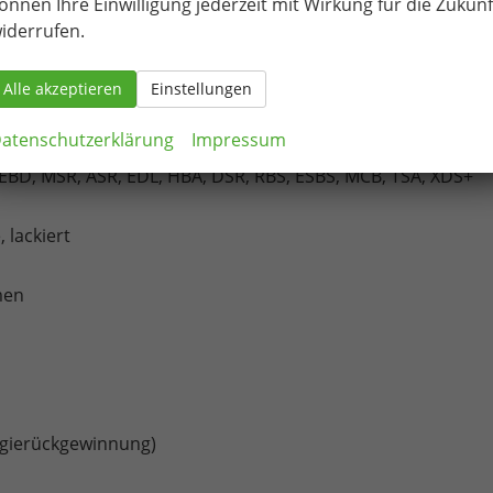
önnen Ihre Einwilligung jederzeit mit Wirkung für die Zukunf
iderrufen.
igkeitsabhängiger Unterstützung
Alle akzeptieren
Einstellungen
atenschutzerklärung
Impressum
S, EBD, MSR, ASR, EDL, HBA, DSR, RBS, ESBS, MCB, TSA, XDS+
lackiert
men
rgierückgewinnung)