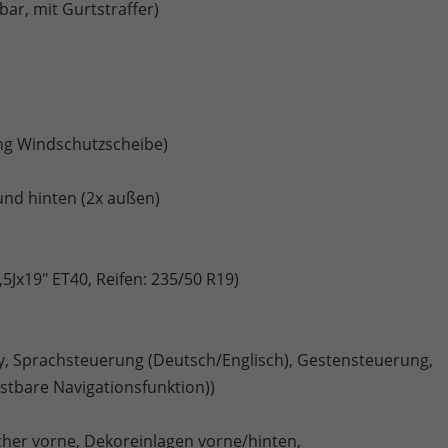
ar, mit Gurtstraffer)
ng Windschutzscheibe)
und hinten (2x außen)
7,5Jx19" ET40, Reifen: 235/50 R19)
ay, Sprachsteuerung (Deutsch/Englisch), Gestensteuerung,
tbare Navigationsfunktion))
er vorne, Dekoreinlagen vorne/hinten,