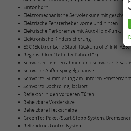
k
Eintonhorn
w
Elektromechanische Servolenkung mit geschwind
Elektrische Fensterheber vorne und hinten
Elektrische Parkbremse mit Auto-Hold-Funktion
D
Elektronische Kindersicherung
ESC (Elektronische Stabilitätskontrolle) inkl. AB
Regenschirm (1x in der Fahrertür)
Schwarzer Fensterrahmen und schwarze D-Säule, 
Schwarze Außenspiegelgehäuse
Schwarze Gummierung am unteren Fensterrah
Schwarze Dachreling, lackiert
Reflektor in den vorderen Türen
Beheizbare Vordersitze
Beheizbare Heckscheibe
GreenTec Paket (Start-Stopp-System, Bremsene
Reifendruckkontrollsystem