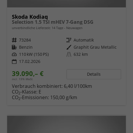
Skoda Kodiaq
Selection 1.5 TSI mHEV 7-Gang DSG
unverbindliche Lieferzeit:
14 Tage
Neuwagen
Fahrzeugnr.
73284
Getriebe
Automatik
Kraftstoff
Benzin
Außenfarbe
Graphit Grau Metallic
Leistung
110 kW (150 PS)
Kilometerstand
632 km
17.02.2026
39.090,– €
Details
incl. 19% MwSt.
Verbrauch kombiniert:
6,40 l/100km
CO
-Klasse:
E
2
CO
-Emissionen:
150,00 g/km
2