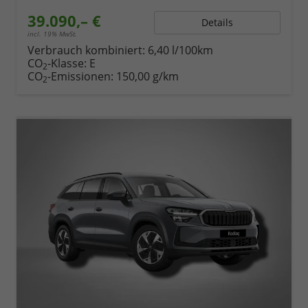
39.090,– €
Details
incl. 19% MwSt.
Verbrauch kombiniert:
6,40 l/100km
CO
-Klasse:
E
2
CO
-Emissionen:
150,00 g/km
2