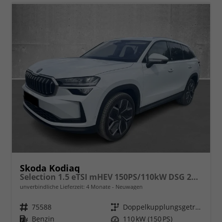
Skoda Kodiaq
Selection 1.5 eTSI mHEV 150PS/110kW DSG 2026
unverbindliche Lieferzeit:
4 Monate
Neuwagen
Fahrzeugnr.
75588
Getriebe
Doppelkupplungsgetriebe (DSG)
Kraftstoff
Benzin
Leistung
110 kW (150 PS)