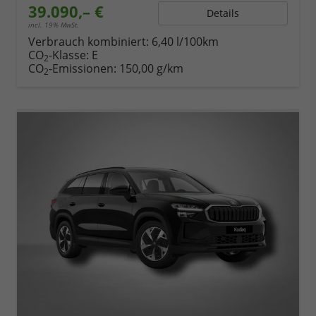
39.090,– €
Details
incl. 19% MwSt.
Verbrauch kombiniert:
6,40 l/100km
CO
-Klasse:
E
2
CO
-Emissionen:
150,00 g/km
2