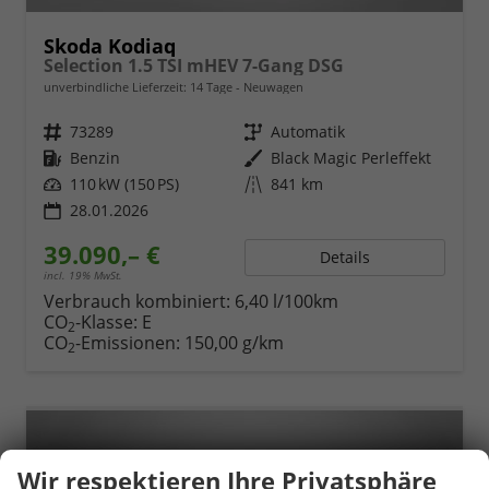
Skoda Kodiaq
Selection 1.5 TSI mHEV 7-Gang DSG
unverbindliche Lieferzeit:
14 Tage
Neuwagen
Fahrzeugnr.
73289
Getriebe
Automatik
Kraftstoff
Benzin
Außenfarbe
Black Magic Perleffekt
Leistung
110 kW (150 PS)
Kilometerstand
841 km
28.01.2026
39.090,– €
Details
incl. 19% MwSt.
Verbrauch kombiniert:
6,40 l/100km
CO
-Klasse:
E
2
CO
-Emissionen:
150,00 g/km
2
Wir respektieren Ihre Privatsphäre