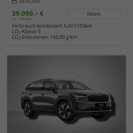
20.03.2026
39.090,– €
Details
incl. 19% MwSt.
Verbrauch kombiniert:
6,40 l/100km
CO
-Klasse:
E
2
CO
-Emissionen:
150,00 g/km
2