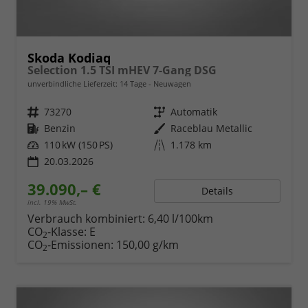
Skoda Kodiaq
Selection 1.5 TSI mHEV 7-Gang DSG
unverbindliche Lieferzeit:
14 Tage
Neuwagen
Fahrzeugnr.
73270
Getriebe
Automatik
Kraftstoff
Benzin
Außenfarbe
Raceblau Metallic
Leistung
110 kW (150 PS)
Kilometerstand
1.178 km
20.03.2026
39.090,– €
Details
incl. 19% MwSt.
Verbrauch kombiniert:
6,40 l/100km
CO
-Klasse:
E
2
CO
-Emissionen:
150,00 g/km
2