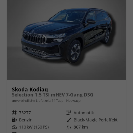
Skoda Kodiaq
Selection 1.5 TSI mHEV 7-Gang DSG
unverbindliche Lieferzeit:
14 Tage
Neuwagen
Fahrzeugnr.
73277
Getriebe
Automatik
Kraftstoff
Benzin
Außenfarbe
Black-Magic Perleffekt
Leistung
110 kW (150 PS)
Kilometerstand
867 km