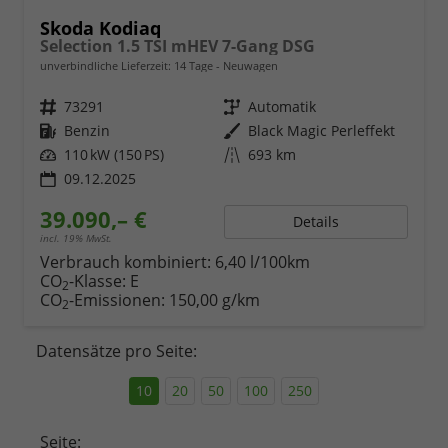
Skoda Kodiaq
Selection 1.5 TSI mHEV 7-Gang DSG
unverbindliche Lieferzeit:
14 Tage
Neuwagen
Fahrzeugnr.
73291
Getriebe
Automatik
Kraftstoff
Benzin
Außenfarbe
Black Magic Perleffekt
Leistung
110 kW (150 PS)
Kilometerstand
693 km
09.12.2025
39.090,– €
Details
incl. 19% MwSt.
Verbrauch kombiniert:
6,40 l/100km
CO
-Klasse:
E
2
CO
-Emissionen:
150,00 g/km
2
Datensätze pro Seite:
10
20
50
100
250
Seite: