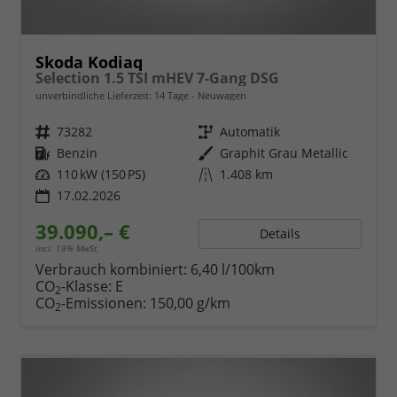
Skoda Kodiaq
Selection 1.5 TSI mHEV 7-Gang DSG
unverbindliche Lieferzeit:
14 Tage
Neuwagen
Fahrzeugnr.
73282
Getriebe
Automatik
Kraftstoff
Benzin
Außenfarbe
Graphit Grau Metallic
Leistung
110 kW (150 PS)
Kilometerstand
1.408 km
17.02.2026
39.090,– €
Details
incl. 19% MwSt.
Verbrauch kombiniert:
6,40 l/100km
CO
-Klasse:
E
2
CO
-Emissionen:
150,00 g/km
2