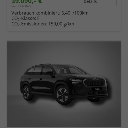
39.090,– €
Details
incl. 19% MwSt.
Verbrauch kombiniert:
6,40 l/100km
CO
-Klasse:
E
2
CO
-Emissionen:
150,00 g/km
2