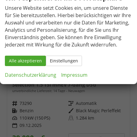
Unsere Website setzt Cookies ein, um unsere Dienste
für Sie bereitzustellen. Hierbei berücksichtigen wir Ihre
Auswahl und verarbeiten nur die Daten für Marketing,
Analytics und Personalisierung, für die Sie uns Ihr
Einverständnis geben. Sie können Ihre Einwilligung
jederzeit mit Wirkung für die Zukunft widerrufen.
Alle akzeptieren
Einstellungen
Datenschutzerklärung
Impressum
Skoda Kodiaq
Selection 1.5 TSI mHEV 7-Gang DSG
unverbindliche Lieferzeit:
14 Tage
Neuwagen
Fahrzeugnr.
73290
Getriebe
Automatik
Kraftstoff
Benzin
Außenfarbe
Black Magic Perleffekt
Leistung
110 kW (150 PS)
Kilometerstand
1.284 km
09.12.2025