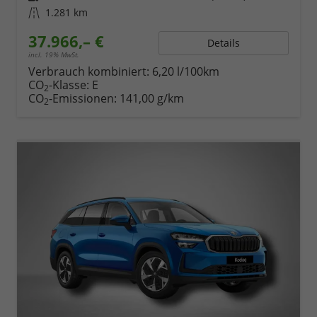
Kilometerstand
1.281 km
37.966,– €
Details
incl. 19% MwSt.
Verbrauch kombiniert:
6,20 l/100km
CO
-Klasse:
E
2
CO
-Emissionen:
141,00 g/km
2