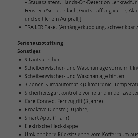
– Stauassistent, Hands-On-Detection Lenkradfunk
Fenstern/Schiebedach, Gurtstraffung vorne, Akt
und seitlichem Aufprall)]
TRAILER Paket [Anhängerkupplung, schwenkbar / E
Serienausstattung
Sonstiges
9 Lautsprecher
Scheibenwischer- und Waschanlage vorne mit Int
Scheibenwischer- und Waschanlage hinten
3-Zonen-Klimaautomatik (Climatronic, Temperatu
Sicherheitsgurtkontrolle vorne und in der zweite
Care Connect Fernzugriff (3 Jahre)
Proaktive Dienste (10 Jahre)
Smart Apps (1 Jahr)
Elektrische Heckklappe
Umklappbare Rücksitzlehne vom Kofferraum au