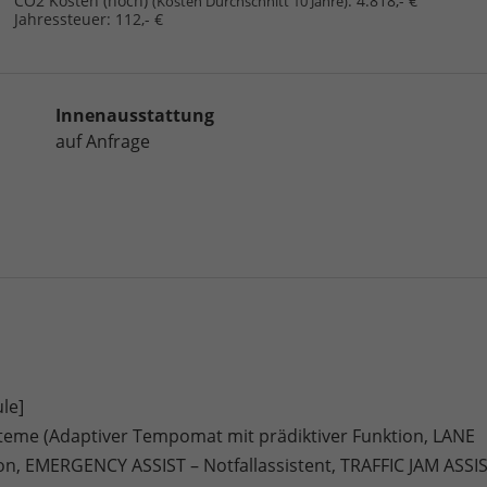
CO2 Kosten (hoch)
:
4.818,- €
(Kosten Durchschnitt 10 Jahre)
Jahressteuer:
112,- €
Innenausstattung
auf Anfrage
le]
teme (Adaptiver Tempomat mit prädiktiver Funktion, LANE
ion, EMERGENCY ASSIST – Notfallassistent, TRAFFIC JAM ASSI