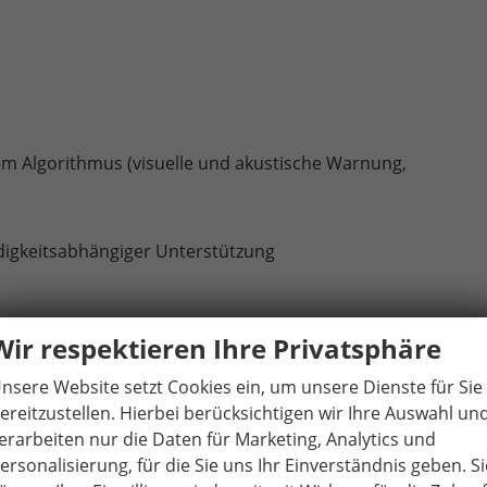
em Algorithmus (visuelle und akustische Warnung,
igkeitsabhängiger Unterstützung
Wir respektieren Ihre Privatsphäre
S, EBD, MSR, ASR, EDL, HBA, DSR, RBS, ESBS, MCB, TSA, XDS+)
nsere Website setzt Cookies ein, um unsere Dienste für Sie
ereitzustellen. Hierbei berücksichtigen wir Ihre Auswahl un
e
erarbeiten nur die Daten für Marketing, Analytics und
ersonalisierung, für die Sie uns Ihr Einverständnis geben. Si