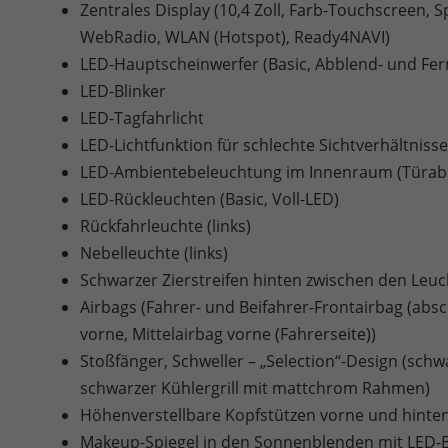
Zentrales Display (10,4 Zoll, Farb-Touchscreen,
WebRadio, WLAN (Hotspot), Ready4NAVI)
LED-Hauptscheinwerfer (Basic, Abblend- und Fern
LED-Blinker
LED-Tagfahrlicht
LED-Lichtfunktion für schlechte Sichtverhältnisse
LED-Ambientebeleuchtung im Innenraum (Türabl
LED-Rückleuchten (Basic, Voll-LED)
Rückfahrleuchte (links)
Nebelleuchte (links)
Schwarzer Zierstreifen hinten zwischen den Leuc
Airbags (Fahrer- und Beifahrer-Frontairbag (abs
vorne, Mittelairbag vorne (Fahrerseite))
Stoßfänger, Schweller – „Selection“-Design (sch
schwarzer Kühlergrill mit mattchrom Rahmen)
Höhenverstellbare Kopfstützen vorne und hinten (
Makeup-Spiegel in den Sonnenblenden mit LED-