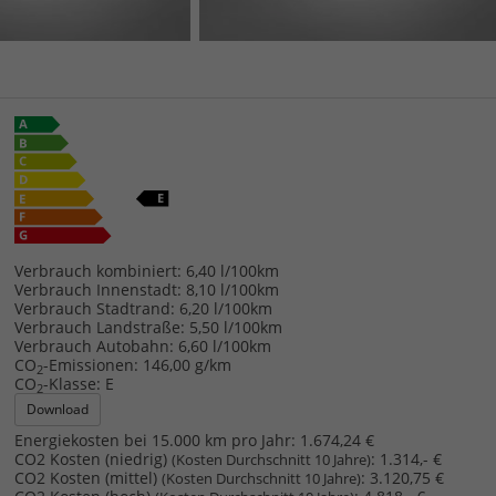
Verbrauch kombiniert:
6,40 l/100km
Verbrauch Innenstadt:
8,10 l/100km
Verbrauch Stadtrand:
6,20 l/100km
Verbrauch Landstraße:
5,50 l/100km
Verbrauch Autobahn:
6,60 l/100km
CO
-Emissionen:
146,00 g/km
2
CO
-Klasse:
E
2
Download
Energiekosten bei 15.000 km pro Jahr:
1.674,24 €
CO2 Kosten (niedrig)
:
1.314,- €
(Kosten Durchschnitt 10 Jahre)
CO2 Kosten (mittel)
:
3.120,75 €
(Kosten Durchschnitt 10 Jahre)