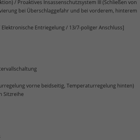
tion) / Proaktives Insassenschutzsystem III (Schließen von
ivierung bei Überschlaggefahr und bei vorderem, hinterem
lektronische Entriegelung / 13/7-poliger Anschluss]
ervallschaltung
rregelung vorne beidseitig, Temperaturregelung hinten)
n Sitzreihe
s