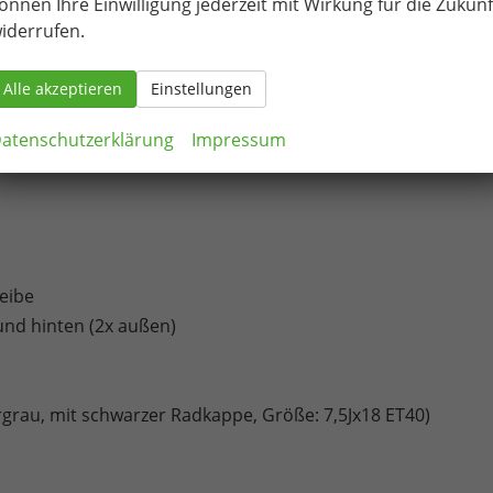
önnen Ihre Einwilligung jederzeit mit Wirkung für die Zukunf
iderrufen.
Alle akzeptieren
Einstellungen
ar, mit Gurtstraffer)
atenschutzerklärung
Impressum
eibe
und hinten (2x außen)
ergrau, mit schwarzer Radkappe, Größe: 7,5Jx18 ET40)