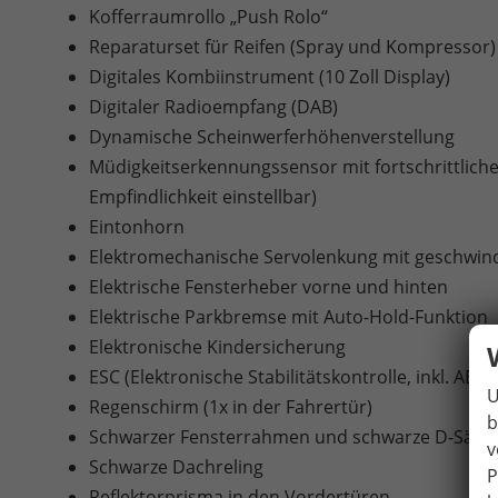
Kofferraumrollo „Push Rolo“
Reparaturset für Reifen (Spray und Kompressor)
Digitales Kombiinstrument (10 Zoll Display)
Digitaler Radioempfang (DAB)
Dynamische Scheinwerferhöhenverstellung
Müdigkeitserkennungssensor mit fortschrittlich
Empfindlichkeit einstellbar)
Eintonhorn
Elektromechanische Servolenkung mit geschwind
Elektrische Fensterheber vorne und hinten
Elektrische Parkbremse mit Auto-Hold-Funktion
Elektronische Kindersicherung
ESC (Elektronische Stabilitätskontrolle, inkl. AB
U
Regenschirm (1x in der Fahrertür)
b
Schwarzer Fensterrahmen und schwarze D-Säul
v
Schwarze Dachreling
P
Reflektorprisma in den Vordertüren