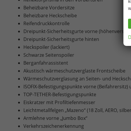
k
Beheizbare Vordersitze
w
Beheizbare Heckscheibe
Reifendruckkontrolle
Dreipunkt-Sicherheitsgurte vorne (höhenverstellb
D
Dreipunkt-Sicherheitsgurte hinten
Heckspoiler (lackiert)
Schwarze Seitenspoiler
Berganfahrassistent
Akustisch wärmeschutzverglaste Frontscheibe
Wärmeschutzverglasung an Seiten- und Hecksch
ISOFIX-Befestigungspunkte vorne (Beifahrersitz) 
TOP-TETHER-Befestigungspunkte
Eiskratzer mit Profiltiefenmesser
Leichtmetallfelgen „Mazeno“ (18 Zoll, AERO, silb
Armlehne vorne „Jumbo Box“
Verkehrszeichenerkennung