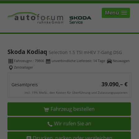
Menü
Skoda Kodiaq
Selection 1.5 TSI mHEV 7-Gang DSG
Fahrzeugnr.:
79866
unverbindliche Lieferzeit:
14 Tage
Neuwagen
Zentrallager
39.090,– €
Gesamtpreis
incl. 19% MwSt., den Kosten für Überführung und Zulassungspapieren
Fahrzeug bestellen
Wir rufen Sie an
Drucken, parken oder vergleichen