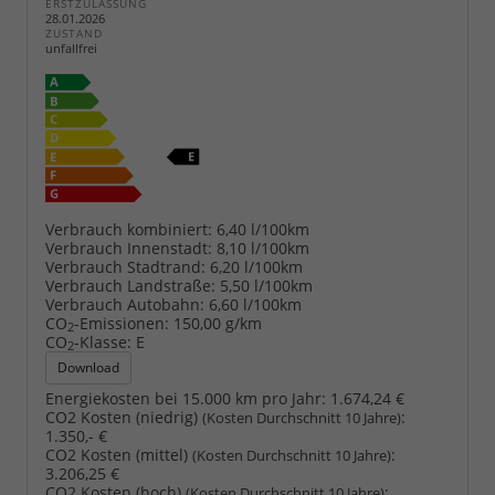
ERSTZULASSUNG
28.01.2026
ZUSTAND
unfallfrei
Verbrauch kombiniert:
6,40 l/100km
Verbrauch Innenstadt:
8,10 l/100km
Verbrauch Stadtrand:
6,20 l/100km
Verbrauch Landstraße:
5,50 l/100km
Verbrauch Autobahn:
6,60 l/100km
CO
-Emissionen:
150,00 g/km
2
CO
-Klasse:
E
2
Download
Energiekosten bei 15.000 km pro Jahr:
1.674,24 €
CO2 Kosten (niedrig)
:
(Kosten Durchschnitt 10 Jahre)
1.350,- €
CO2 Kosten (mittel)
:
(Kosten Durchschnitt 10 Jahre)
3.206,25 €
CO2 Kosten (hoch)
:
(Kosten Durchschnitt 10 Jahre)