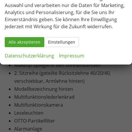
LED-Ambientebeleuchtung
Auswahl und verarbeiten nur die Daten für Marketing,
LED-Rückleuchten
Analytics und Personalisierung, für die Sie uns Ihr
Airbags (Fahrer- und Beifahrer-Frontairbag
Einverständnis geben. Sie können Ihre Einwilligung
(Beifahrer abschaltbar), Vorhangairbags vorne
jederzeit mit Wirkung für die Zukunft widerrufen.
und hinten, Seitenairbags vorne
(Fahrer/Beifahrer), mittlerer Airbag vorne
Alle akzeptieren
Einstellungen
(Fahrerseite))
Datenschutzerklärung
Impressum
Höhenverstellbare Kopfstützen vorne und hinten
Makeup-Spiegel in den Sonnenblenden
2. Sitzreihe (geteilte Rücksitzlehne 40/20/40,
verschiebbar, Armlehne hinten)
Modellbezeichnung hinten
Multifunktionslederlenkrad
Multifunktionskamera
Leseleuchten
OTTO-Partikelfilter
Alarmanlage