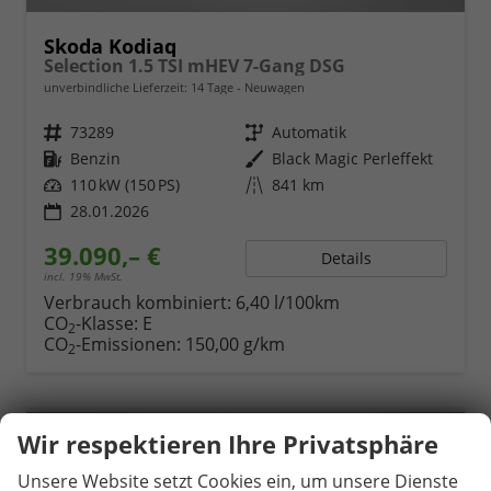
Skoda Kodiaq
Selection 1.5 TSI mHEV 7-Gang DSG
unverbindliche Lieferzeit:
14 Tage
Neuwagen
Fahrzeugnr.
73289
Getriebe
Automatik
Kraftstoff
Benzin
Außenfarbe
Black Magic Perleffekt
Leistung
110 kW (150 PS)
Kilometerstand
841 km
28.01.2026
39.090,– €
Details
incl. 19% MwSt.
Verbrauch kombiniert:
6,40 l/100km
CO
-Klasse:
E
2
CO
-Emissionen:
150,00 g/km
2
Wir respektieren Ihre Privatsphäre
Unsere Website setzt Cookies ein, um unsere Dienste