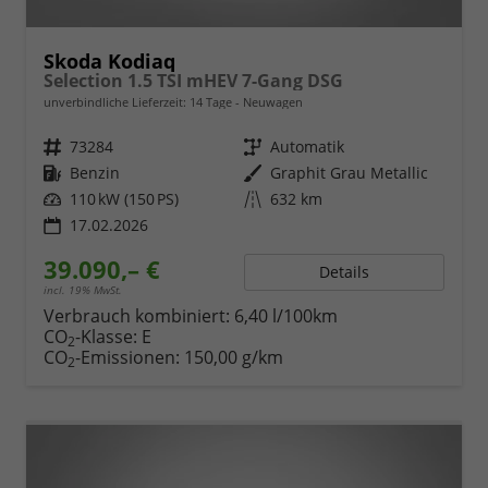
Skoda Kodiaq
Selection 1.5 TSI mHEV 7-Gang DSG
unverbindliche Lieferzeit:
14 Tage
Neuwagen
Fahrzeugnr.
73284
Getriebe
Automatik
Kraftstoff
Benzin
Außenfarbe
Graphit Grau Metallic
Leistung
110 kW (150 PS)
Kilometerstand
632 km
17.02.2026
39.090,– €
Details
incl. 19% MwSt.
Verbrauch kombiniert:
6,40 l/100km
CO
-Klasse:
E
2
CO
-Emissionen:
150,00 g/km
2