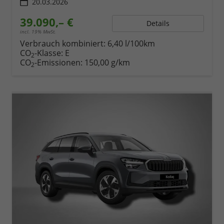
20.03.2026
39.090,– €
Details
incl. 19% MwSt.
Verbrauch kombiniert:
6,40 l/100km
CO
-Klasse:
E
2
CO
-Emissionen:
150,00 g/km
2