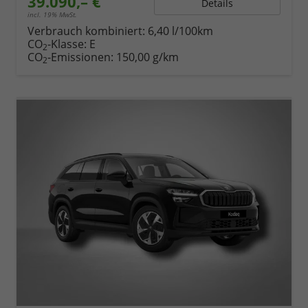
39.090,– €
Details
incl. 19% MwSt.
Verbrauch kombiniert:
6,40 l/100km
CO
-Klasse:
E
2
CO
-Emissionen:
150,00 g/km
2