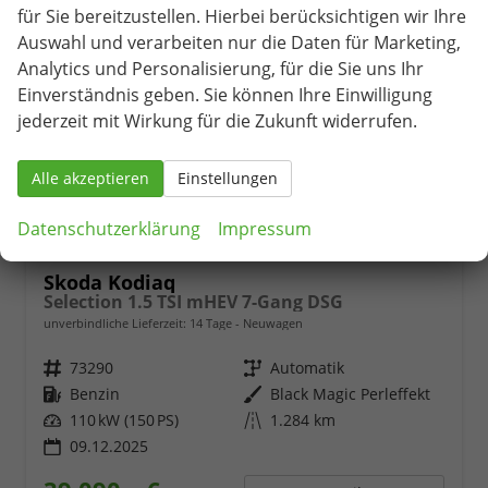
für Sie bereitzustellen. Hierbei berücksichtigen wir Ihre
Auswahl und verarbeiten nur die Daten für Marketing,
Analytics und Personalisierung, für die Sie uns Ihr
Einverständnis geben. Sie können Ihre Einwilligung
jederzeit mit Wirkung für die Zukunft widerrufen.
Alle akzeptieren
Einstellungen
Datenschutzerklärung
Impressum
Skoda Kodiaq
Selection 1.5 TSI mHEV 7-Gang DSG
unverbindliche Lieferzeit:
14 Tage
Neuwagen
Fahrzeugnr.
73290
Getriebe
Automatik
Kraftstoff
Benzin
Außenfarbe
Black Magic Perleffekt
Leistung
110 kW (150 PS)
Kilometerstand
1.284 km
09.12.2025