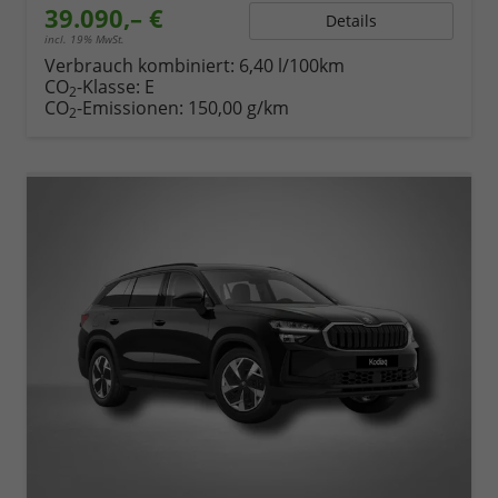
39.090,– €
Details
incl. 19% MwSt.
Verbrauch kombiniert:
6,40 l/100km
CO
-Klasse:
E
2
CO
-Emissionen:
150,00 g/km
2