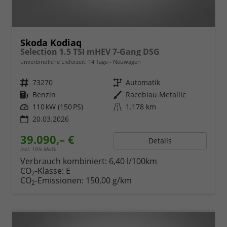
Skoda Kodiaq
Selection 1.5 TSI mHEV 7-Gang DSG
unverbindliche Lieferzeit:
14 Tage
Neuwagen
Fahrzeugnr.
73270
Getriebe
Automatik
Kraftstoff
Benzin
Außenfarbe
Raceblau Metallic
Leistung
110 kW (150 PS)
Kilometerstand
1.178 km
20.03.2026
39.090,– €
Details
incl. 19% MwSt.
Verbrauch kombiniert:
6,40 l/100km
CO
-Klasse:
E
2
CO
-Emissionen:
150,00 g/km
2