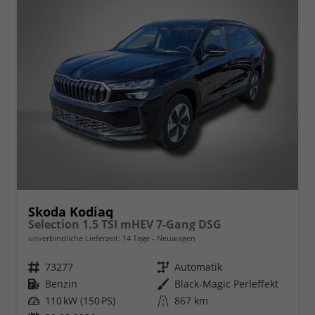
Skoda Kodiaq
Selection 1.5 TSI mHEV 7-Gang DSG
unverbindliche Lieferzeit:
14 Tage
Neuwagen
Fahrzeugnr.
73277
Getriebe
Automatik
Kraftstoff
Benzin
Außenfarbe
Black-Magic Perleffekt
Leistung
110 kW (150 PS)
Kilometerstand
867 km