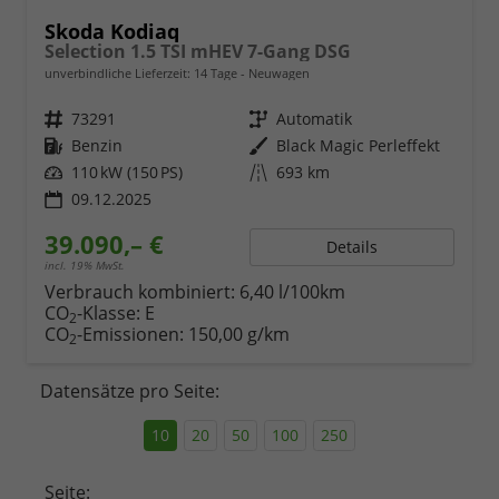
Skoda Kodiaq
Selection 1.5 TSI mHEV 7-Gang DSG
unverbindliche Lieferzeit:
14 Tage
Neuwagen
Fahrzeugnr.
73291
Getriebe
Automatik
Kraftstoff
Benzin
Außenfarbe
Black Magic Perleffekt
Leistung
110 kW (150 PS)
Kilometerstand
693 km
09.12.2025
39.090,– €
Details
incl. 19% MwSt.
Verbrauch kombiniert:
6,40 l/100km
CO
-Klasse:
E
2
CO
-Emissionen:
150,00 g/km
2
Datensätze pro Seite:
10
20
50
100
250
Seite: