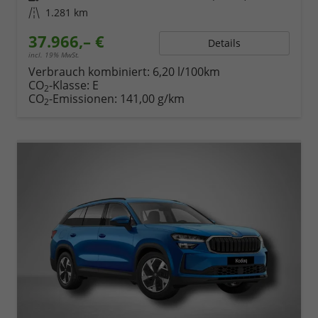
Kilometerstand
1.281 km
37.966,– €
Details
incl. 19% MwSt.
Verbrauch kombiniert:
6,20 l/100km
CO
-Klasse:
E
2
CO
-Emissionen:
141,00 g/km
2