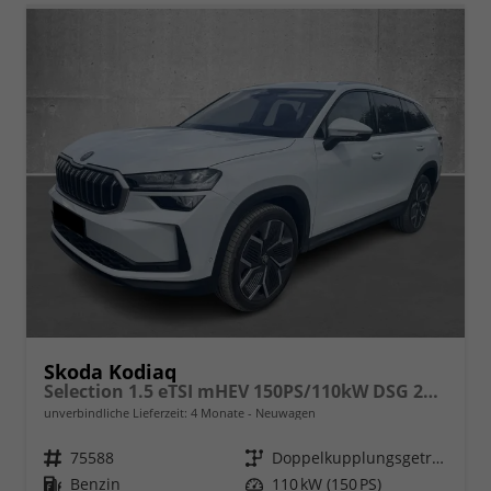
Skoda Kodiaq
Selection 1.5 eTSI mHEV 150PS/110kW DSG 2026
unverbindliche Lieferzeit:
4 Monate
Neuwagen
Fahrzeugnr.
75588
Getriebe
Doppelkupplungsgetriebe (DSG)
Kraftstoff
Benzin
Leistung
110 kW (150 PS)