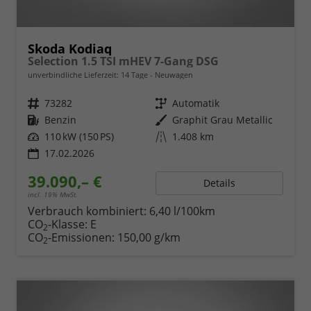
Skoda Kodiaq
Selection 1.5 TSI mHEV 7-Gang DSG
unverbindliche Lieferzeit:
14 Tage
Neuwagen
Fahrzeugnr.
73282
Getriebe
Automatik
Kraftstoff
Benzin
Außenfarbe
Graphit Grau Metallic
Leistung
110 kW (150 PS)
Kilometerstand
1.408 km
17.02.2026
39.090,– €
Details
incl. 19% MwSt.
Verbrauch kombiniert:
6,40 l/100km
CO
-Klasse:
E
2
CO
-Emissionen:
150,00 g/km
2