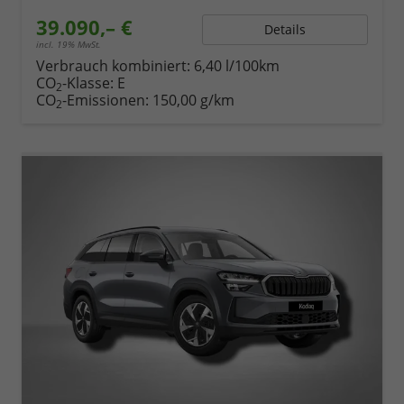
39.090,– €
Details
incl. 19% MwSt.
Verbrauch kombiniert:
6,40 l/100km
CO
-Klasse:
E
2
CO
-Emissionen:
150,00 g/km
2