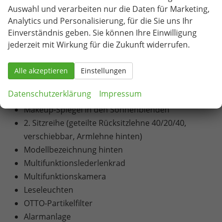
LED-Ambientebeleuchtung
Auswahl und verarbeiten nur die Daten für Marketing,
LED-Rückleuchten
Analytics und Personalisierung, für die Sie uns Ihr
Airbags (Fahrer- und Beifahrer-Frontairbag
Einverständnis geben. Sie können Ihre Einwilligung
(Beifahrer abschaltbar), Vorhangairbags vorne
jederzeit mit Wirkung für die Zukunft widerrufen.
und hinten, Seitenairbags vorne
(Fahrer/Beifahrer), mittlerer Airbag vorne
Alle akzeptieren
Einstellungen
(Fahrerseite))
Datenschutzerklärung
Impressum
Höhenverstellbare Kopfstützen vorne und hinten
Makeup-Spiegel in den Sonnenblenden
2. Sitzreihe (geteilte Rücksitzlehne 40/20/40,
verschiebbar, Armlehne hinten)
Modellbezeichnung hinten
Multifunktionslederlenkrad
Multifunktionskamera
Leseleuchten
OTTO-Partikelfilter
Alarmanlage