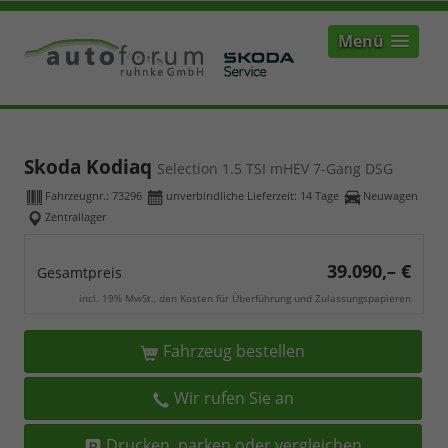
Menü
Skoda Kodiaq
Selection 1.5 TSI mHEV 7-Gang DSG
Fahrzeugnr.:
73296
unverbindliche Lieferzeit:
14 Tage
Neuwagen
Zentrallager
39.090,– €
Gesamtpreis
incl. 19% MwSt., den Kosten für Überführung und Zulassungspapieren
Fahrzeug bestellen
Wir rufen Sie an
Drucken, parken oder vergleichen