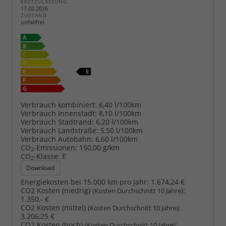
ERSTZULASSUNG
17.02.2026
ZUSTAND
unfallfrei
Verbrauch kombiniert:
6,40 l/100km
Verbrauch Innenstadt:
8,10 l/100km
Verbrauch Stadtrand:
6,20 l/100km
Verbrauch Landstraße:
5,50 l/100km
Verbrauch Autobahn:
6,60 l/100km
CO
-Emissionen:
150,00 g/km
2
CO
-Klasse:
E
2
Download
Energiekosten bei 15.000 km pro Jahr:
1.674,24 €
CO2 Kosten (niedrig)
:
(Kosten Durchschnitt 10 Jahre)
1.350,- €
CO2 Kosten (mittel)
:
(Kosten Durchschnitt 10 Jahre)
3.206,25 €
CO2 Kosten (hoch)
:
(Kosten Durchschnitt 10 Jahre)