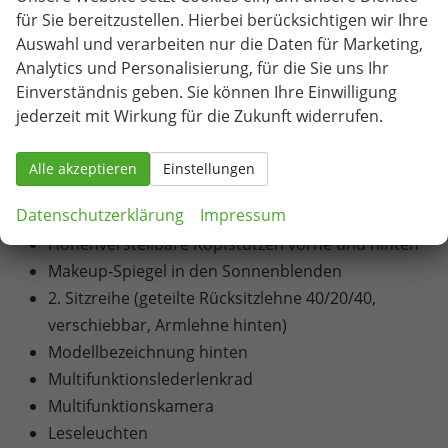
Navigationsfunktion))
für Sie bereitzustellen. Hierbei berücksichtigen wir Ihre
LED-Hauptscheinwerfer
Auswahl und verarbeiten nur die Daten für Marketing,
LED-Ambientebeleuchtung
Analytics und Personalisierung, für die Sie uns Ihr
LED-Rückleuchten
Einverständnis geben. Sie können Ihre Einwilligung
Airbags (Fahrer- und Beifahrer-Frontairbag
jederzeit mit Wirkung für die Zukunft widerrufen.
(Beifahrer abschaltbar), Vorhangairbags vorne
und hinten, Seitenairbags vorne
Alle akzeptieren
Einstellungen
(Fahrer/Beifahrer), mittlerer Airbag vorne
Datenschutzerklärung
Impressum
(Fahrerseite))
Höhenverstellbare Kopfstützen vorne und hinten
Makeup-Spiegel in den Sonnenblenden
2. Sitzreihe (geteilte Rücksitzlehne 40/20/40,
verschiebbar, Armlehne hinten)
Modellbezeichnung hinten
Multifunktionslederlenkrad
Multifunktionskamera
Leseleuchten