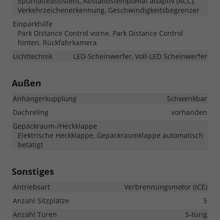
Spurhalteassistent, Abstandstempomat adaptiv (ACC),
Verkehrzeichenerkennung, Geschwindigkeitsbegrenzer
Einparkhilfe
Park Distance Control vorne, Park Distance Control
hinten, Rückfahrkamera
Lichttechnik
LED-Scheinwerfer, Voll-LED Scheinwerfer
Außen
Anhängerkupplung
Schwenkbar
Dachreling
vorhanden
Gepäckraum-/Heckklappe
Elektrische Heckklappe, Gepäckraumklappe automatisch
betätigt
Sonstiges
Antriebsart
Verbrennungsmotor (ICE)
Anzahl Sitzplätze
5
Anzahl Türen
5-türig