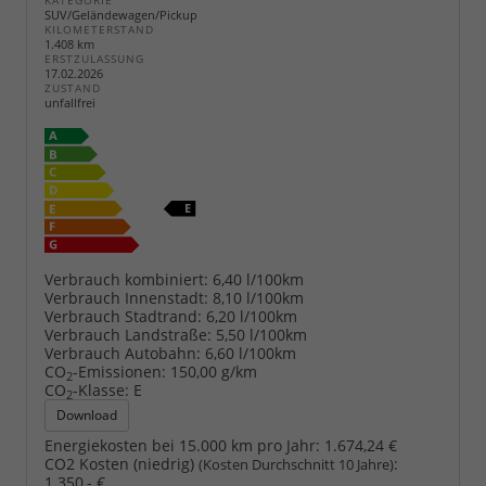
KATEGORIE
SUV/Geländewagen/Pickup
KILOMETERSTAND
1.408 km
ERSTZULASSUNG
17.02.2026
ZUSTAND
unfallfrei
Verbrauch kombiniert:
6,40 l/100km
Verbrauch Innenstadt:
8,10 l/100km
Verbrauch Stadtrand:
6,20 l/100km
Verbrauch Landstraße:
5,50 l/100km
Verbrauch Autobahn:
6,60 l/100km
CO
-Emissionen:
150,00 g/km
2
CO
-Klasse:
E
2
Download
Energiekosten bei 15.000 km pro Jahr:
1.674,24 €
CO2 Kosten (niedrig)
:
(Kosten Durchschnitt 10 Jahre)
1.350,- €