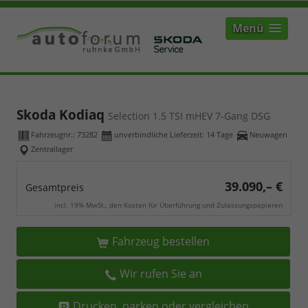
Menü
Skoda Kodiaq
Selection 1.5 TSI mHEV 7-Gang DSG
Fahrzeugnr.:
73282
unverbindliche Lieferzeit:
14 Tage
Neuwagen
Zentrallager
39.090,– €
Gesamtpreis
incl. 19% MwSt., den Kosten für Überführung und Zulassungspapieren
Fahrzeug bestellen
Wir rufen Sie an
Drucken, parken oder vergleichen