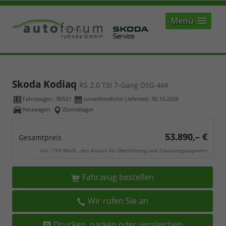
Menü
Skoda Kodiaq
RS 2.0 TSI 7-Gang DSG 4x4
Fahrzeugnr.:
80521
unverbindliche Lieferzeit:
30.10.2026
Neuwagen
Zentrallager
53.890,– €
Gesamtpreis
incl. 19% MwSt., den Kosten für Überführung und Zulassungspapieren
Fahrzeug bestellen
Wir rufen Sie an
Drucken, parken oder vergleichen