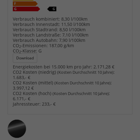
Verbrauch kombiniert:
8,30 l/100km
Verbrauch Innenstadt:
11,50 l/100km
Verbrauch Stadtrand:
8,50 l/100km
Verbrauch Landstraße:
7,10 l/100km
Verbrauch Autobahn:
7,90 l/100km
CO
-Emissionen:
187,00 g/km
2
CO
-Klasse:
G
2
Download
Energiekosten bei 15.000 km pro Jahr:
2.171,28 €
CO2 Kosten (niedrig)
:
(Kosten Durchschnitt 10 Jahre)
1.683,- €
CO2 Kosten (mittel)
:
(Kosten Durchschnitt 10 Jahre)
3.997,12 €
CO2 Kosten (hoch)
:
(Kosten Durchschnitt 10 Jahre)
6.171,- €
Jahressteuer:
233,- €