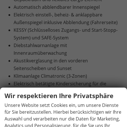
Automatisch abblendbarer Innenspiegel
Elektrisch einstell-, beheiz- & anklappbare
Außenspiegel inklusive Abblendung (Fahrerseite)
KESSY (Schlüsselloses Zugangs- und Start-Stopp-
System) und SAFE-System
Diebstahlwarnanlage mit
Innenraumüberwachung
Akustikverglasung in den vorderen
Seitenscheiben und Sunset
Klimaanlage Climatronic (3-Zonen)
Elektrisch betätigte Kindersicherung für die
hinteren Türen und Fenster
Wir respektieren Ihre Privatsphäre
Elektrische Heckklappenbedienung mit
Unsere Website setzt Cookies ein, um unsere Dienste
Komfortöffnung
für Sie bereitzustellen. Hierbei berücksichtigen wir Ihre
Schlechtwetterlicht
Auswahl und verarbeiten nur die Daten für Marketing,
Matrix-LED-Hauptscheinwerfer
Analytics und Personalisierung, für die Sie uns Ihr