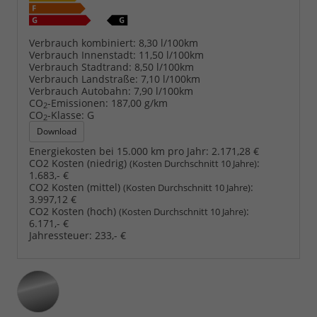
Verbrauch kombiniert:
8,30 l/100km
Verbrauch Innenstadt:
11,50 l/100km
Verbrauch Stadtrand:
8,50 l/100km
Verbrauch Landstraße:
7,10 l/100km
Verbrauch Autobahn:
7,90 l/100km
CO
-Emissionen:
187,00 g/km
2
CO
-Klasse:
G
2
Download
Energiekosten bei 15.000 km pro Jahr:
2.171,28 €
CO2 Kosten (niedrig)
:
(Kosten Durchschnitt 10 Jahre)
1.683,- €
CO2 Kosten (mittel)
:
(Kosten Durchschnitt 10 Jahre)
3.997,12 €
CO2 Kosten (hoch)
:
(Kosten Durchschnitt 10 Jahre)
6.171,- €
Jahressteuer:
233,- €