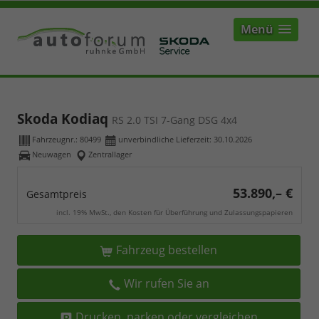
Menü
Skoda Kodiaq
RS 2.0 TSI 7-Gang DSG 4x4
Fahrzeugnr.:
80499
unverbindliche Lieferzeit:
30.10.2026
Neuwagen
Zentrallager
53.890,– €
Gesamtpreis
incl. 19% MwSt., den Kosten für Überführung und Zulassungspapieren
Fahrzeug bestellen
Wir rufen Sie an
Drucken, parken oder vergleichen