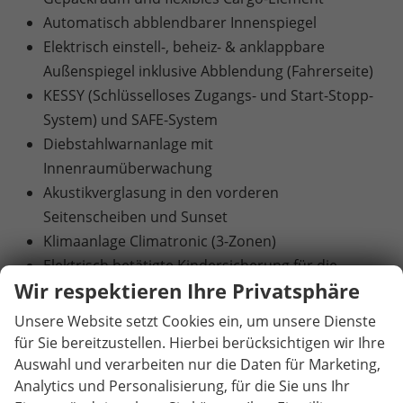
Automatisch abblendbarer Innenspiegel
Elektrisch einstell-, beheiz- & anklappbare
Außenspiegel inklusive Abblendung (Fahrerseite)
KESSY (Schlüsselloses Zugangs- und Start-Stopp-
System) und SAFE-System
Diebstahlwarnanlage mit
Innenraumüberwachung
Akustikverglasung in den vorderen
Seitenscheiben und Sunset
Klimaanlage Climatronic (3-Zonen)
Elektrisch betätigte Kindersicherung für die
Wir respektieren Ihre Privatsphäre
hinteren Türen und Fenster
Elektrische Heckklappenbedienung mit
Unsere Website setzt Cookies ein, um unsere Dienste
Komfortöffnung
für Sie bereitzustellen. Hierbei berücksichtigen wir Ihre
Schlechtwetterlicht
Auswahl und verarbeiten nur die Daten für Marketing,
Analytics und Personalisierung, für die Sie uns Ihr
Matrix-LED-Hauptscheinwerfer