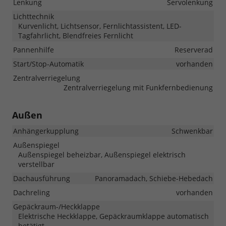
Lenkung
Servolenkung
Lichttechnik
Kurvenlicht, Lichtsensor, Fernlichtassistent, LED-
Tagfahrlicht, Blendfreies Fernlicht
Pannenhilfe
Reserverad
Start/Stop-Automatik
vorhanden
Zentralverriegelung
Zentralverriegelung mit Funkfernbedienung
Außen
Anhängerkupplung
Schwenkbar
Außenspiegel
Außenspiegel beheizbar, Außenspiegel elektrisch
verstellbar
Dachausführung
Panoramadach, Schiebe-Hebedach
Dachreling
vorhanden
Gepäckraum-/Heckklappe
Elektrische Heckklappe, Gepäckraumklappe automatisch
betätigt