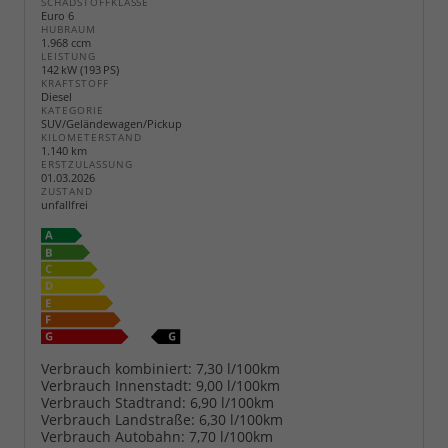
SCHADSTOFFKLASSE
Euro 6
HUBRAUM
1.968 ccm
LEISTUNG
142 kW (193 PS)
KRAFTSTOFF
Diesel
KATEGORIE
SUV/Geländewagen/Pickup
KILOMETERSTAND
1.140 km
ERSTZULASSUNG
01.03.2026
ZUSTAND
unfallfrei
Verbrauch kombiniert:
7,30 l/100km
Verbrauch Innenstadt:
9,00 l/100km
Verbrauch Stadtrand:
6,90 l/100km
Verbrauch Landstraße:
6,30 l/100km
Verbrauch Autobahn:
7,70 l/100km