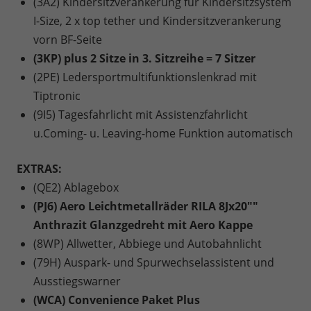
(3A2) Kindersitzverankerung für Kindersitzsystem
I-Size, 2 x top tether und Kindersitzverankerung
vorn BF-Seite
(3KP) plus 2 Sitze in 3. Sitzreihe = 7 Sitzer
(2PE) Ledersportmultifunktionslenkrad mit
Tiptronic
(9I5) Tagesfahrlicht mit Assistenzfahrlicht
u.Coming- u. Leaving-home Funktion automatisch
EXTRAS:
(QE2) Ablagebox
(PJ6) Aero Leichtmetallräder RILA 8Jx20""
Anthrazit Glanzgedreht mit Aero Kappe
(8WP) Allwetter, Abbiege und Autobahnlicht
(79H) Auspark- und Spurwechselassistent und
Ausstiegswarner
(WCA) Convenience Paket Plus