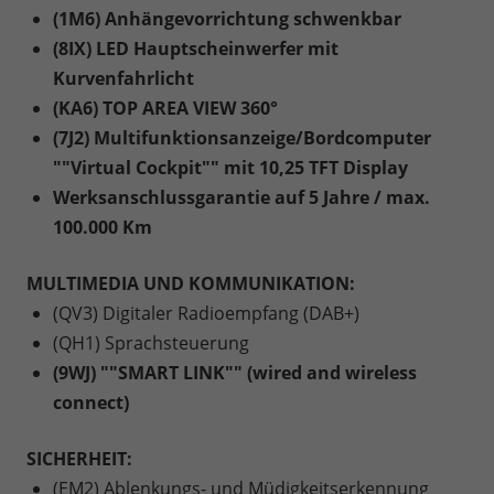
(1M6) Anhängevorrichtung schwenkbar
(8IX) LED Hauptscheinwerfer mit
Kurvenfahrlicht
(KA6) TOP AREA VIEW 360°
(7J2) Multifunktionsanzeige/Bordcomputer
""Virtual Cockpit"" mit 10,25 TFT Display
Werksanschlussgarantie auf 5 Jahre / max.
100.000 Km
MULTIMEDIA UND KOMMUNIKATION:
(QV3) Digitaler Radioempfang (DAB+)
(QH1) Sprachsteuerung
(9WJ) ""SMART LINK"" (wired and wireless
connect)
SICHERHEIT:
(EM2) Ablenkungs- und Müdigkeitserkennung