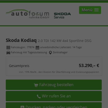
Menü
Skoda Kodiaq
2.0 TDI 142 kW 4x4 Sportline DSG
Fahrzeugnr.:
77874
unverbindliche Lieferzeit:
14 Tage
Fahrzeug mit Tageszulassung
Zentrallager
53.290,– €
Gesamtpreis
incl. 19% MwSt., den Kosten für Überführung und Zulassungspapieren
Fahrzeug bestellen
Wir rufen Sie an
Drucken, parken oder vergleichen