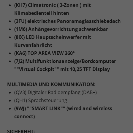
(KH7) Climatronic ( 3-Zonen ) mit
Klimabedienteil hinten
(3FU) elektrisches Panoramaglasschiebedach
(1M6) Anhängevorrichtung schwenkbar
(8IX) LED Hauptscheinwerfer mit
Kurvenfahrlicht
(KA6) TOP AREA VIEW 360°
(7J2) Multifunktionsanzeige/Bordcomputer
""Virtual Cockpit"" mit 10,25 TFT Display
MULTIMEDIA UND KOMMUNIKATION:
(QV3) Digitaler Radioempfang (DAB+)
(QH1) Sprachsteuerung
(9WJ) ""SMART LINK"" (wired and wireless
connect)
SICHERHEIT: