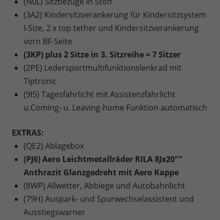
(N0L) Sitzbezüge in Stoff
(3A2) Kindersitzverankerung für Kindersitzsystem
I-Size, 2 x top tether und Kindersitzverankerung
vorn BF-Seite
(3KP) plus 2 Sitze in 3. Sitzreihe = 7 Sitzer
(2PE) Ledersportmultifunktionslenkrad mit
Tiptronic
(9I5) Tagesfahrlicht mit Assistenzfahrlicht
u.Coming- u. Leaving-home Funktion automatisch
EXTRAS:
(QE2) Ablagebox
(PJ6) Aero Leichtmetallräder RILA 8Jx20""
Anthrazit Glanzgedreht mit Aero Kappe
(8WP) Allwetter, Abbiege und Autobahnlicht
(79H) Auspark- und Spurwechselassistent und
Ausstiegswarner