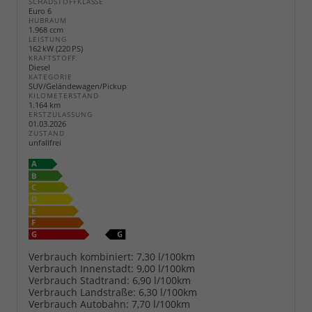
SCHADSTOFFKLASSE
Euro 6
HUBRAUM
1.968 ccm
LEISTUNG
162 kW (220 PS)
KRAFTSTOFF
Diesel
KATEGORIE
SUV/Geländewagen/Pickup
KILOMETERSTAND
1.164 km
ERSTZULASSUNG
01.03.2026
ZUSTAND
unfallfrei
Verbrauch kombiniert:
7,30 l/100km
Verbrauch Innenstadt:
9,00 l/100km
Verbrauch Stadtrand:
6,90 l/100km
Verbrauch Landstraße:
6,30 l/100km
Verbrauch Autobahn:
7,70 l/100km