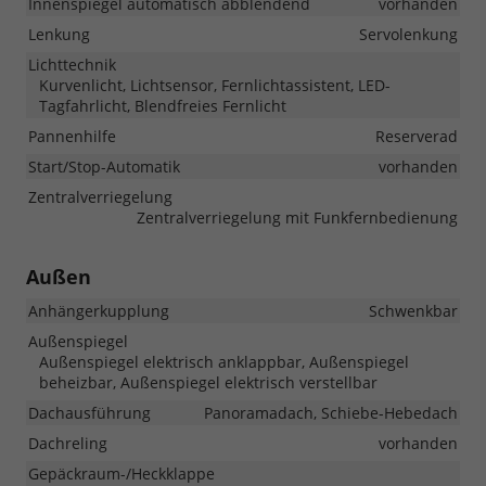
Innenspiegel automatisch abblendend
vorhanden
Lenkung
Servolenkung
Lichttechnik
Kurvenlicht, Lichtsensor, Fernlichtassistent, LED-
Tagfahrlicht, Blendfreies Fernlicht
Pannenhilfe
Reserverad
Start/Stop-Automatik
vorhanden
Zentralverriegelung
Zentralverriegelung mit Funkfernbedienung
Außen
Anhängerkupplung
Schwenkbar
Außenspiegel
Außenspiegel elektrisch anklappbar, Außenspiegel
beheizbar, Außenspiegel elektrisch verstellbar
Dachausführung
Panoramadach, Schiebe-Hebedach
Dachreling
vorhanden
Gepäckraum-/Heckklappe