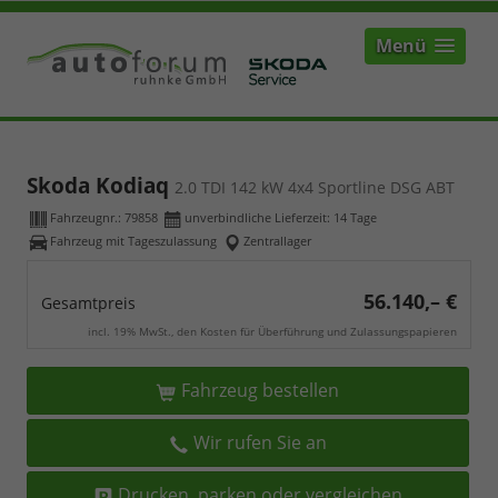
Menü
Skoda Kodiaq
2.0 TDI 142 kW 4x4 Sportline DSG ABT
Fahrzeugnr.:
79858
unverbindliche Lieferzeit:
14 Tage
Fahrzeug mit Tageszulassung
Zentrallager
56.140,– €
Gesamtpreis
incl. 19% MwSt., den Kosten für Überführung und Zulassungspapieren
Fahrzeug bestellen
Wir rufen Sie an
Drucken, parken oder vergleichen