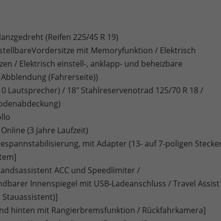
glanzgedreht (Reifen 225/45 R 19)
instellbareVordersitze mit Memoryfunktion / Elektrisch
en / Elektrisch einstell-, anklapp- und beheizbare
Abblendung (Fahrerseite))
autsprecher) / 18" Stahlreservenotrad 125/70 R 18 /
odenabdeckung)
llo
Online (3 Jahre Laufzeit)
pannstabilisierung, mit Adapter (13- auf 7-poligen Stecke
stem]
tandsassistent ACC und Speedlimiter /
barer Innenspiegel mit USB-Ladeanschluss / Travel Assist
 Stauassistent)]
nd hinten mit Rangierbremsfunktion / Rückfahrkamera]