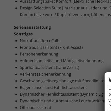
Ausstattungspaket Komfort [Elektrische Heckkl
Design Selection Suite [Interieur aus Leder und 
Komfortsitze vorn / Kopfstützen vorn, höheneins
Serienausstattung
Sonstiges
Notruffunktion eCall+
Frontradarassistent (Front Assist)
Personenerkennung
Aufmerksamkeits- und Müdigkeitserkennung
Spurhalteassistent (Lane Assist)
Verkehrszeichenerkennung
Geschwindigkeitsregelanlage mit Speedlimiter
Regensensor und Fahrlichtassistent
U
b
Dynamischer Fernlichtassistent (Dynamic Light A
v
Dynamische und automatische Leuchtweitenreg
P
Offroadassistent