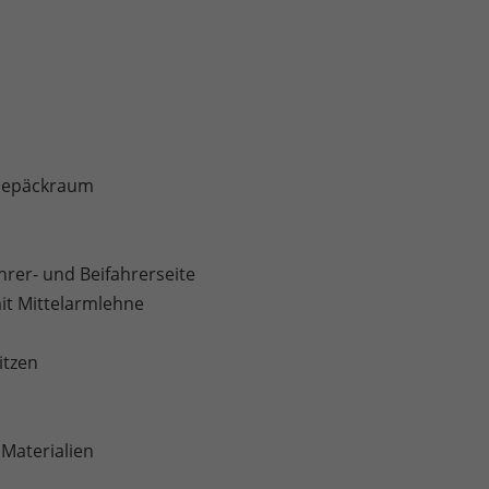
 Gepäckraum
rer- und Beifahrerseite
mit Mittelarmlehne
itzen
 Materialien