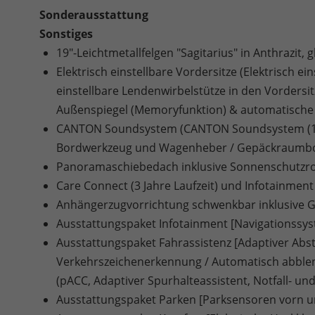
Sonderausstattung
Sonstiges
19"-Leichtmetallfelgen "Sagitarius" in Anthrazit, 
Elektrisch einstellbare Vordersitze (Elektrisch e
einstellbare Lendenwirbelstütze in den Vordersitz
Außenspiegel (Memoryfunktion) & automatische 
CANTON Soundsystem (CANTON Soundsystem (10 L
Bordwerkzeug und Wagenheber / Gepäckraumb
Panoramaschiebedach inklusive Sonnenschutzro
Care Connect (3 Jahre Laufzeit) und Infotainment 
Anhängerzugvorrichtung schwenkbar inklusive Ges
Ausstattungspaket Infotainment [Navigationssy
Ausstattungspaket Fahrassistenz [Adaptiver Abs
Verkehrszeichenerkennung / Automatisch abblend
(pACC, Adaptiver Spurhalteassistent, Notfall- und
Ausstattungspaket Parken [Parksensoren vorn u