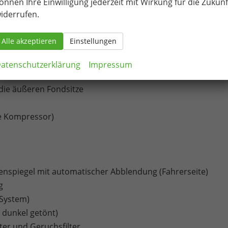
önnen Ihre Einwilligung jederzeit mit Wirkung für die Zukunf
unktion
iderrufen.
Alle akzeptieren
Einstellungen
atenschutzerklärung
Impressum
 die äußeren Fondsitze
ve Kompressor)
ußenspiegel mit automatischer Abblendung (Fahrerseite)
g
-System)
 dunkel getönt)
lter und Geruchsfilter