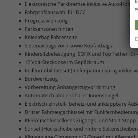
k
Elektronische Parkbremse inklusive Auto-Hold-F
w
Fahrprofilauswahl für DCC
Progressivlenkung
Parksensoren hinten
Knieairbag Fahrerseite
D
Seitenairbags vorn sowie Kopfairbags
Kindersitzbefestigung ISOFIX und Top Tether für
12 Volt-Steckdose im Gepäckraum
Reifenmobilitätsset (Reifenpannenspray inklusi
Bordwerkzeug
Vorbereitung Anhängerzugvorrichtung
Automatisch abblendbarer Innenspiegel
Elektrisch einstell-, beheiz- und anklappbare A
Dritter Fahrzeugschlüssel mit Funkfernbedienun
KESSY (schlüsselloses Zugangs- und Start-Stopp
Sunset (Heckscheibe und hintere Seitenscheiben
Klimaanlage Climatronic (2-Zonen) mit Allergenfi