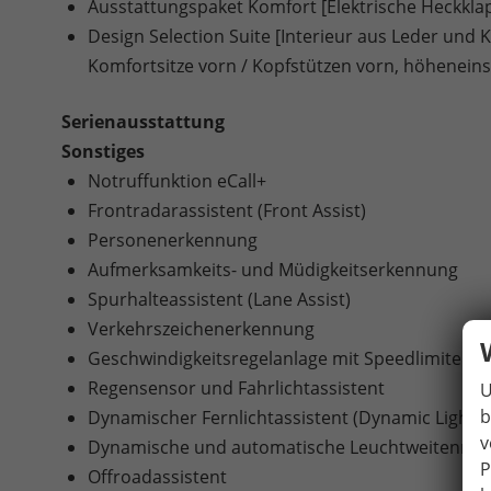
Ausstattungspaket Komfort [Elektrische Heckkl
Design Selection Suite [Interieur aus Leder und 
Komfortsitze vorn / Kopfstützen vorn, höheneins
Serienausstattung
Sonstiges
Notruffunktion eCall+
Frontradarassistent (Front Assist)
Personenerkennung
Aufmerksamkeits- und Müdigkeitserkennung
Spurhalteassistent (Lane Assist)
Verkehrszeichenerkennung
Geschwindigkeitsregelanlage mit Speedlimiter
Regensensor und Fahrlichtassistent
U
b
Dynamischer Fernlichtassistent (Dynamic Light A
v
Dynamische und automatische Leuchtweitenreg
P
Offroadassistent