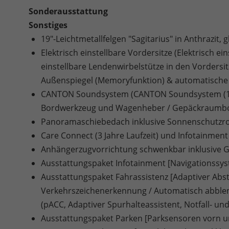
Sonderausstattung
Sonstiges
19"-Leichtmetallfelgen "Sagitarius" in Anthrazit, 
Elektrisch einstellbare Vordersitze (Elektrisch e
einstellbare Lendenwirbelstütze in den Vordersitz
Außenspiegel (Memoryfunktion) & automatische 
CANTON Soundsystem (CANTON Soundsystem (10 L
Bordwerkzeug und Wagenheber / Gepäckraumb
Panoramaschiebedach inklusive Sonnenschutzro
Care Connect (3 Jahre Laufzeit) und Infotainment 
Anhängerzugvorrichtung schwenkbar inklusive Ges
Ausstattungspaket Infotainment [Navigationssy
Ausstattungspaket Fahrassistenz [Adaptiver Abs
Verkehrszeichenerkennung / Automatisch abblend
(pACC, Adaptiver Spurhalteassistent, Notfall- und
Ausstattungspaket Parken [Parksensoren vorn u