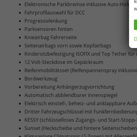
k
Elektronische Parkbremse inklusive Auto-Hold-F
w
Fahrprofilauswahl für DCC
Progressivlenkung
Parksensoren hinten
Knieairbag Fahrerseite
D
Seitenairbags vorn sowie Kopfairbags
Kindersitzbefestigung ISOFIX und Top Tether für
12 Volt-Steckdose im Gepäckraum
Reifenmobilitätsset (Reifenpannenspray inklusi
Bordwerkzeug
Vorbereitung Anhängerzugvorrichtung
Automatisch abblendbarer Innenspiegel
Elektrisch einstell-, beheiz- und anklappbare A
Dritter Fahrzeugschlüssel mit Funkfernbedienun
KESSY (schlüsselloses Zugangs- und Start-Stopp
Sunset (Heckscheibe und hintere Seitenscheiben
Klimaanlage Climatronic (2-Zonen) mit Allergenfi