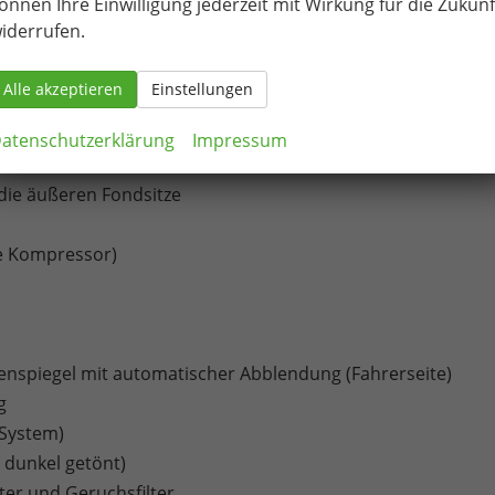
önnen Ihre Einwilligung jederzeit mit Wirkung für die Zukunf
unktion
iderrufen.
Alle akzeptieren
Einstellungen
atenschutzerklärung
Impressum
 die äußeren Fondsitze
ve Kompressor)
ußenspiegel mit automatischer Abblendung (Fahrerseite)
g
-System)
 dunkel getönt)
lter und Geruchsfilter