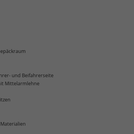
 Gepäckraum
rer- und Beifahrerseite
mit Mittelarmlehne
itzen
 Materialien