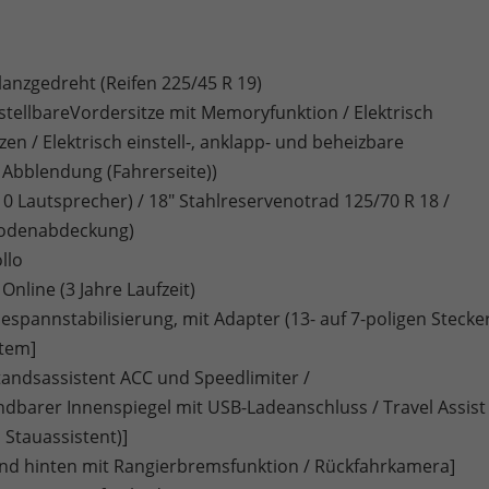
glanzgedreht (Reifen 225/45 R 19)
instellbareVordersitze mit Memoryfunktion / Elektrisch
en / Elektrisch einstell-, anklapp- und beheizbare
Abblendung (Fahrerseite))
autsprecher) / 18" Stahlreservenotrad 125/70 R 18 /
odenabdeckung)
llo
Online (3 Jahre Laufzeit)
pannstabilisierung, mit Adapter (13- auf 7-poligen Stecke
stem]
tandsassistent ACC und Speedlimiter /
barer Innenspiegel mit USB-Ladeanschluss / Travel Assist
 Stauassistent)]
nd hinten mit Rangierbremsfunktion / Rückfahrkamera]