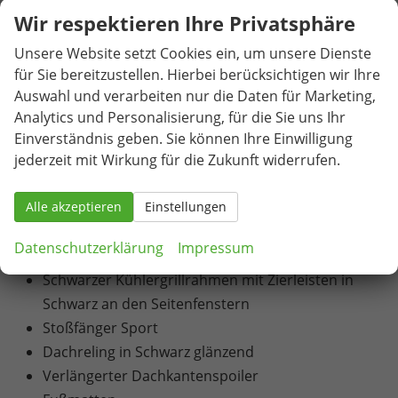
Beheizbare Windschutzscheibe
Wir respektieren Ihre Privatsphäre
Nebelscheinwerfer mit Abbiegelicht
Unsere Website setzt Cookies ein, um unsere Dienste
Scheinwerferreinigungsanlage
für Sie bereitzustellen. Hierbei berücksichtigen wir Ihre
LED-Tagfahrlicht
Auswahl und verarbeiten nur die Daten für Marketing,
Matrix-LED-Scheinwerfer
Analytics und Personalisierung, für die Sie uns Ihr
LED-Heckleuchten mit Kristallglasoptik und
Einverständnis geben. Sie können Ihre Einwilligung
animierten Blinkern
jederzeit mit Wirkung für die Zukunft widerrufen.
18"-Leichtmetallfelgen "Procyon" in Schwarz,
Aeroblenden in Schwarz (Reifen 225/50 R 18)
Alle akzeptieren
Einstellungen
Fahrwerk für DCC hinten
Datenschutzerklärung
Impressum
Fahrwerk für DCC vorn
Schwarzer Kühlergrillrahmen mit Zierleisten in
Schwarz an den Seitenfenstern
Stoßfänger Sport
Dachreling in Schwarz glänzend
Verlängerter Dachkantenspoiler