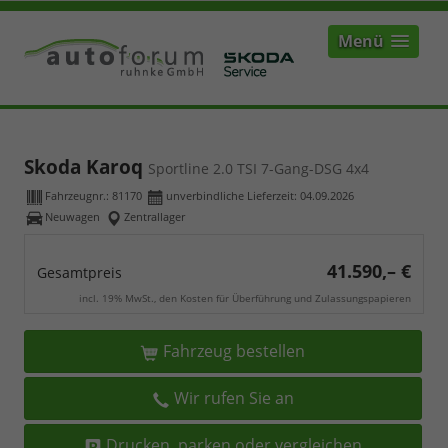
Menü
Skoda Karoq
Sportline 2.0 TSI 7-Gang-DSG 4x4
Fahrzeugnr.:
81170
unverbindliche Lieferzeit:
04.09.2026
Neuwagen
Zentrallager
41.590,– €
Gesamtpreis
incl. 19% MwSt., den Kosten für Überführung und Zulassungspapieren
Fahrzeug bestellen
Wir rufen Sie an
Drucken, parken oder vergleichen