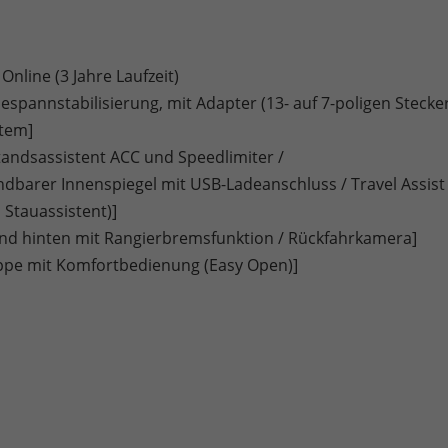
Online (3 Jahre Laufzeit)
pannstabilisierung, mit Adapter (13- auf 7-poligen Stecke
stem]
tandsassistent ACC und Speedlimiter /
barer Innenspiegel mit USB-Ladeanschluss / Travel Assist
 Stauassistent)]
nd hinten mit Rangierbremsfunktion / Rückfahrkamera]
appe mit Komfortbedienung (Easy Open)]