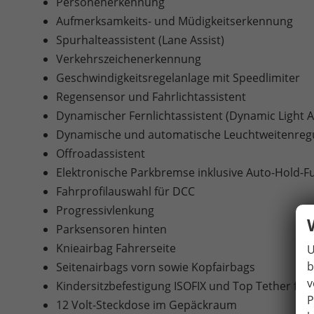
Personenerkennung
Aufmerksamkeits- und Müdigkeitserkennung
Spurhalteassistent (Lane Assist)
Verkehrszeichenerkennung
Geschwindigkeitsregelanlage mit Speedlimiter
Regensensor und Fahrlichtassistent
Dynamischer Fernlichtassistent (Dynamic Light A
Dynamische und automatische Leuchtweitenreg
Offroadassistent
Elektronische Parkbremse inklusive Auto-Hold-F
Fahrprofilauswahl für DCC
Progressivlenkung
Parksensoren hinten
Knieairbag Fahrerseite
U
b
Seitenairbags vorn sowie Kopfairbags
v
Kindersitzbefestigung ISOFIX und Top Tether für
P
12 Volt-Steckdose im Gepäckraum