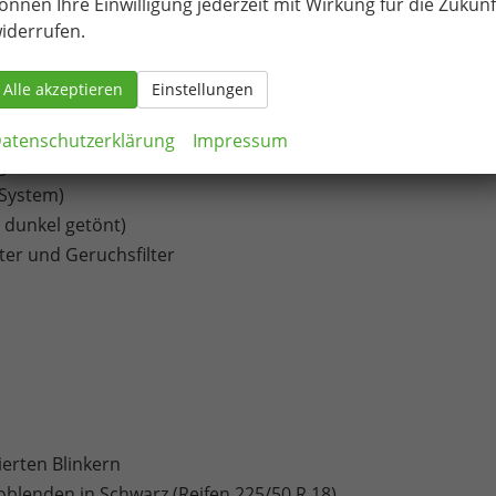
önnen Ihre Einwilligung jederzeit mit Wirkung für die Zukunf
ve Kompressor)
iderrufen.
Alle akzeptieren
Einstellungen
ußenspiegel mit automatischer Abblendung (Fahrerseite)
atenschutzerklärung
Impressum
g
-System)
 dunkel getönt)
lter und Geruchsfilter
ierten Blinkern
oblenden in Schwarz (Reifen 225/50 R 18)