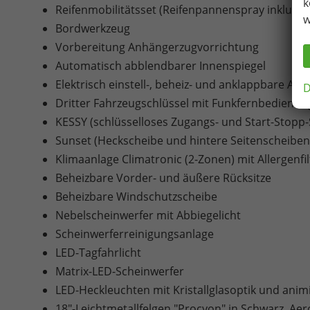
k
Reifenmobilitätsset (Reifenpannenspray inklusi
w
Bordwerkzeug
Vorbereitung Anhängerzugvorrichtung
Automatisch abblendbarer Innenspiegel
Elektrisch einstell-, beheiz- und anklappbare A
D
Dritter Fahrzeugschlüssel mit Funkfernbedienun
KESSY (schlüsselloses Zugangs- und Start-Stopp
Sunset (Heckscheibe und hintere Seitenscheiben
Klimaanlage Climatronic (2-Zonen) mit Allergenfi
Beheizbare Vorder- und äußere Rücksitze
Beheizbare Windschutzscheibe
Nebelscheinwerfer mit Abbiegelicht
Scheinwerferreinigungsanlage
LED-Tagfahrlicht
Matrix-LED-Scheinwerfer
LED-Heckleuchten mit Kristallglasoptik und anim
18"-Leichtmetallfelgen "Procyon" in Schwarz, Aer