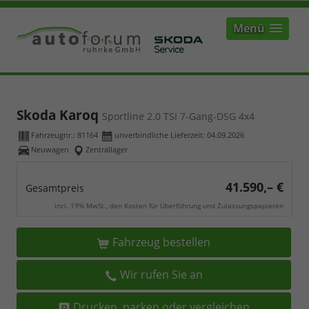
Menü
Skoda Karoq
Sportline 2.0 TSI 7-Gang-DSG 4x4
Fahrzeugnr.:
81164
unverbindliche Lieferzeit:
04.09.2026
Neuwagen
Zentrallager
41.590,– €
Gesamtpreis
incl. 19% MwSt., den Kosten für Überführung und Zulassungspapieren
Fahrzeug bestellen
Wir rufen Sie an
Drucken, parken oder vergleichen