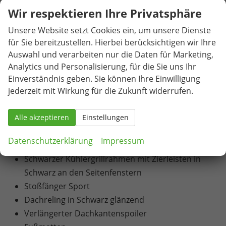
Beheizbare Windschutzscheibe
Wir respektieren Ihre Privatsphäre
Nebelscheinwerfer mit Abbiegelicht
Unsere Website setzt Cookies ein, um unsere Dienste
Scheinwerferreinigungsanlage
für Sie bereitzustellen. Hierbei berücksichtigen wir Ihre
LED-Tagfahrlicht
Auswahl und verarbeiten nur die Daten für Marketing,
Matrix-LED-Scheinwerfer
Analytics und Personalisierung, für die Sie uns Ihr
LED-Heckleuchten mit Kristallglasoptik und
Einverständnis geben. Sie können Ihre Einwilligung
animierten Blinkern
jederzeit mit Wirkung für die Zukunft widerrufen.
18"-Leichtmetallfelgen "Procyon" in Schwarz,
Aeroblenden in Schwarz (Reifen 225/50 R 18)
Alle akzeptieren
Einstellungen
Fahrwerk für DCC hinten
Datenschutzerklärung
Impressum
Fahrwerk für DCC vorn
Schwarzer Kühlergrillrahmen mit Zierleisten in
Schwarz an den Seitenfenstern
Stoßfänger Sport
Dachreling in Schwarz glänzend
Verlängerter Dachkantenspoiler