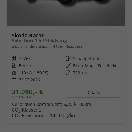
Skoda Karoq
Selection 1.5 TSI 6-Gang
unverbindliche Lieferzeit:
14 Tage
Neuwagen
Fahrzeugnr.
79766
Getriebe
Schaltgetriebe
Kraftstoff
Benzin
Außenfarbe
Black-Magic Perleffekt
Leistung
110 kW (150 PS)
Kilometerstand
729 km
30.03.2026
31.090,– €
Details
incl. 19% MwSt.
Verbrauch kombiniert:
6,20 l/100km
CO
-Klasse:
E
2
CO
-Emissionen:
142,00 g/km
2