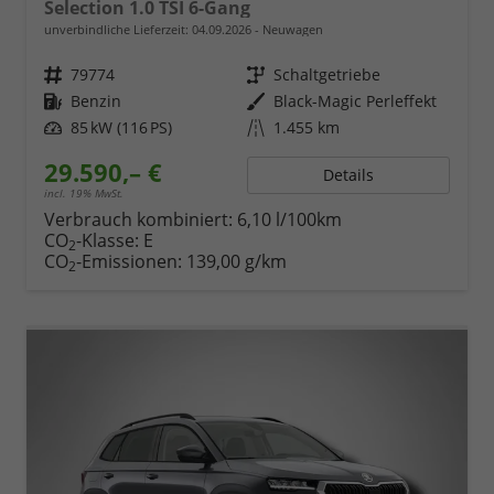
Selection 1.0 TSI 6-Gang
unverbindliche Lieferzeit:
04.09.2026
Neuwagen
Fahrzeugnr.
79774
Getriebe
Schaltgetriebe
Kraftstoff
Benzin
Außenfarbe
Black-Magic Perleffekt
Leistung
85 kW (116 PS)
Kilometerstand
1.455 km
29.590,– €
Details
incl. 19% MwSt.
Verbrauch kombiniert:
6,10 l/100km
CO
-Klasse:
E
2
CO
-Emissionen:
139,00 g/km
2