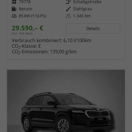
Fahrzeugnr.
79778
Getriebe
Schaltgetriebe
Kraftstoff
Benzin
Außenfarbe
Stahlgrau
Leistung
85 kW (116 PS)
Kilometerstand
1.345 km
29.590,– €
Details
incl. 19% MwSt.
Verbrauch kombiniert:
6,10 l/100km
CO
-Klasse:
E
2
CO
-Emissionen:
139,00 g/km
2