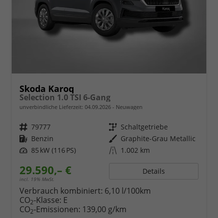
Skoda Karoq
Selection 1.0 TSI 6-Gang
unverbindliche Lieferzeit:
04.09.2026
Neuwagen
Fahrzeugnr.
79777
Getriebe
Schaltgetriebe
Kraftstoff
Benzin
Außenfarbe
Graphite-Grau Metallic
Leistung
85 kW (116 PS)
Kilometerstand
1.002 km
29.590,– €
Details
incl. 19% MwSt.
Verbrauch kombiniert:
6,10 l/100km
CO
-Klasse:
E
2
CO
-Emissionen:
139,00 g/km
2