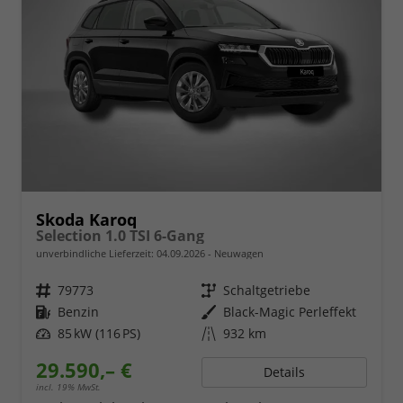
Skoda Karoq
Selection 1.0 TSI 6-Gang
unverbindliche Lieferzeit:
04.09.2026
Neuwagen
Fahrzeugnr.
79773
Getriebe
Schaltgetriebe
Kraftstoff
Benzin
Außenfarbe
Black-Magic Perleffekt
Leistung
85 kW (116 PS)
Kilometerstand
932 km
29.590,– €
Details
incl. 19% MwSt.