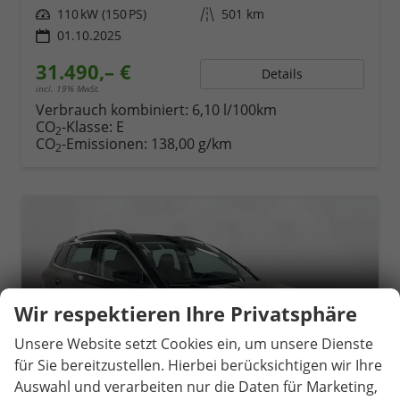
Leistung
110 kW (150 PS)
Kilometerstand
501 km
01.10.2025
31.490,– €
Details
incl. 19% MwSt.
Verbrauch kombiniert:
6,10 l/100km
CO
-Klasse:
E
2
CO
-Emissionen:
138,00 g/km
2
Wir respektieren Ihre Privatsphäre
Unsere Website setzt Cookies ein, um unsere Dienste
für Sie bereitzustellen. Hierbei berücksichtigen wir Ihre
Auswahl und verarbeiten nur die Daten für Marketing,