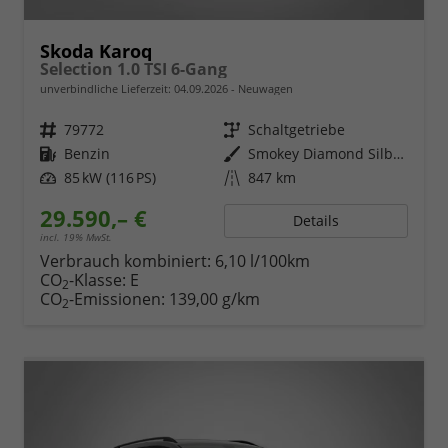
Skoda Karoq
Selection 1.0 TSI 6-Gang
unverbindliche Lieferzeit:
04.09.2026
Neuwagen
Fahrzeugnr.
79772
Getriebe
Schaltgetriebe
Kraftstoff
Benzin
Außenfarbe
Smokey Diamond Silber Metallic
Leistung
85 kW (116 PS)
Kilometerstand
847 km
29.590,– €
Details
incl. 19% MwSt.
Verbrauch kombiniert:
6,10 l/100km
CO
-Klasse:
E
2
CO
-Emissionen:
139,00 g/km
2