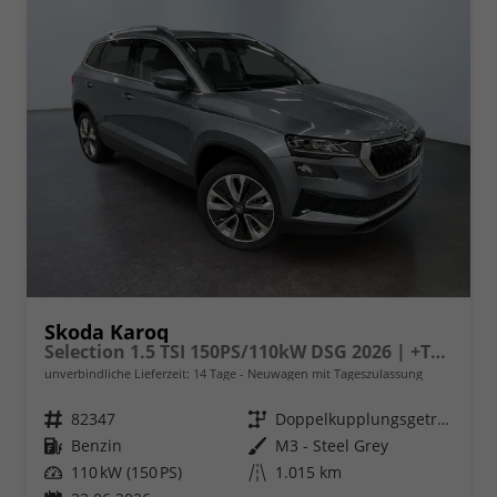
Skoda Karoq
Selection 1.5 TSI 150PS/110kW DSG 2026 | +TravelAssist +RFK & Parksensoren +Var. Gepäckraumboden
unverbindliche Lieferzeit:
14 Tage
Neuwagen mit Tageszulassung
Fahrzeugnr.
82347
Getriebe
Doppelkupplungsgetriebe (DSG)
Kraftstoff
Benzin
Außenfarbe
M3 - Steel Grey
Leistung
110 kW (150 PS)
Kilometerstand
1.015 km