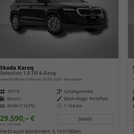
Skoda Karoq
Selection 1.0 TSI 6-Gang
unverbindliche Lieferzeit:
03.09.2026
Neuwagen
Fahrzeugnr.
79773
Getriebe
Schaltgetriebe
Kraftstoff
Benzin
Außenfarbe
Black-Magic Perleffekt
Leistung
85 kW (116 PS)
Kilometerstand
1.164 km
29.590,– €
Details
incl. 19% MwSt.
Verbrauch kombiniert:
6,10 l/100km