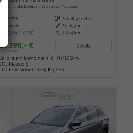
Selection 1.0 TSI 6-Gang
t
unverbindliche Lieferzeit:
03.09.2026
Neuwagen
Fahrzeugnr.
79778
Getriebe
Schaltgetriebe
Kraftstoff
Benzin
Außenfarbe
Stahlgrau
Leistung
85 kW (116 PS)
Kilometerstand
1.044 km
29.590,– €
Details
incl. 19% MwSt.
Verbrauch kombiniert:
6,10 l/100km
CO
-Klasse:
E
2
CO
-Emissionen:
139,00 g/km
2