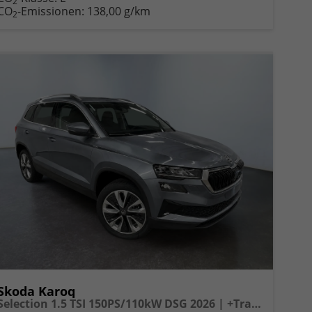
2
CO
-Emissionen:
138,00 g/km
2
Skoda Karoq
Selection 1.5 TSI 150PS/110kW DSG 2026 | +TravelAssist +RFK & Parksensoren +Var. Gepäckraumboden