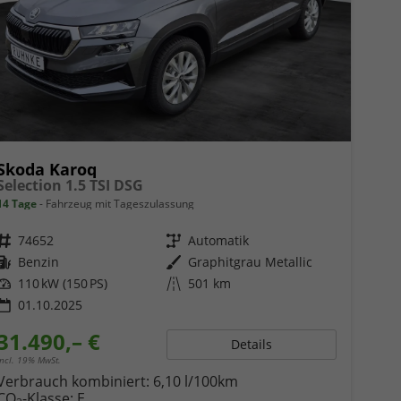
Skoda Karoq
Selection 1.5 TSI DSG
14 Tage
Fahrzeug mit Tageszulassung
Fahrzeugnr.
74652
Getriebe
Automatik
Kraftstoff
Benzin
Außenfarbe
Graphitgrau Metallic
Leistung
110 kW (150 PS)
Kilometerstand
501 km
01.10.2025
31.490,– €
Details
incl. 19% MwSt.
Verbrauch kombiniert:
6,10 l/100km
CO
-Klasse:
E