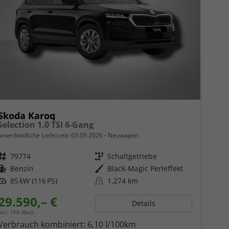
Skoda Karoq
Selection 1.0 TSI 6-Gang
unverbindliche Lieferzeit:
03.09.2026
Neuwagen
Fahrzeugnr.
79774
Getriebe
Schaltgetriebe
Kraftstoff
Benzin
Außenfarbe
Black-Magic Perleffekt
Leistung
85 kW (116 PS)
Kilometerstand
1.274 km
29.590,– €
Details
incl. 19% MwSt.
Verbrauch kombiniert:
6,10 l/100km