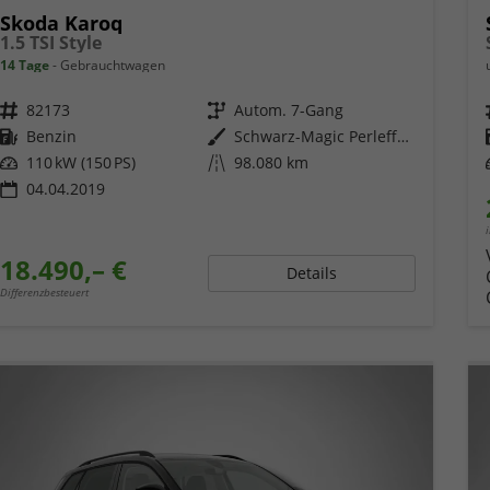
Skoda Karoq
1.5 TSI Style
14 Tage
Gebrauchtwagen
Fahrzeugnr.
82173
Getriebe
Autom. 7-Gang
Kraftstoff
Benzin
Außenfarbe
Schwarz-Magic Perleffekt
Leistung
110 kW (150 PS)
Kilometerstand
98.080 km
04.04.2019
18.490,– €
Details
Differenzbesteuert