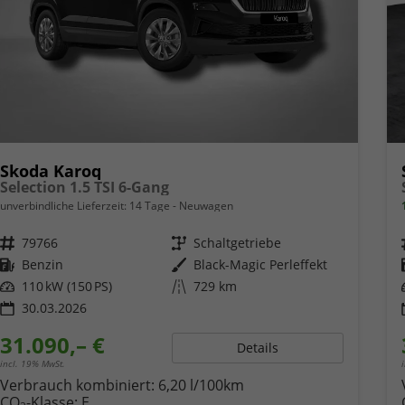
Skoda Karoq
Selection 1.5 TSI 6-Gang
unverbindliche Lieferzeit:
14 Tage
Neuwagen
Fahrzeugnr.
79766
Getriebe
Schaltgetriebe
Kraftstoff
Benzin
Außenfarbe
Black-Magic Perleffekt
Leistung
110 kW (150 PS)
Kilometerstand
729 km
30.03.2026
31.090,– €
Details
incl. 19% MwSt.
Verbrauch kombiniert:
6,20 l/100km
CO
-Klasse:
E