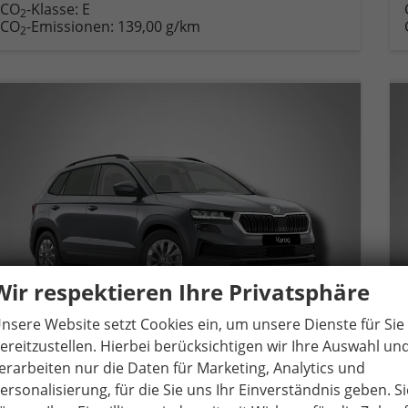
CO
-Klasse:
E
2
CO
-Emissionen:
139,00 g/km
2
Wir respektieren Ihre Privatsphäre
nsere Website setzt Cookies ein, um unsere Dienste für Sie
ereitzustellen. Hierbei berücksichtigen wir Ihre Auswahl un
erarbeiten nur die Daten für Marketing, Analytics und
ersonalisierung, für die Sie uns Ihr Einverständnis geben. Si
Skoda Karoq