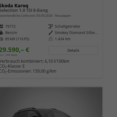
Skoda Karoq
Selection 1.0 TSI 6-Gang
unverbindliche Lieferzeit:
03.09.2026
Neuwagen
Fahrzeugnr.
79772
Getriebe
Schaltgetriebe
Kraftstoff
Benzin
Außenfarbe
Smokey Diamond Silber Metallic
Leistung
85 kW (116 PS)
Kilometerstand
1.434 km
29.590,– €
Details
incl. 19% MwSt.
Verbrauch kombiniert:
6,10 l/100km
CO
-Klasse:
E
2
CO
-Emissionen:
139,00 g/km
2