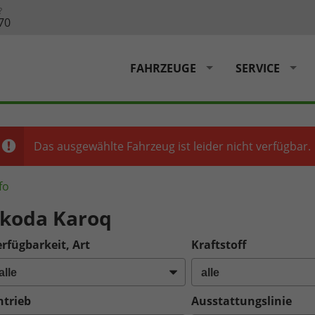
?
70
FAHRZEUGE
SERVICE
Das ausgewählte Fahrzeug ist leider nicht verfügbar.
fo
koda Karoq
rfügbarkeit, Art
Kraftstoff
ntrieb
Ausstattungslinie