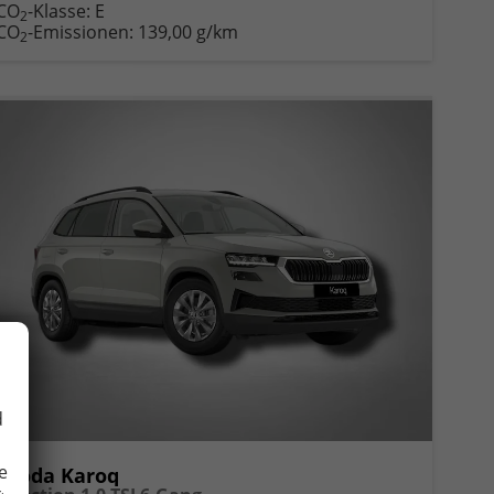
CO
-Klasse:
E
2
CO
-Emissionen:
139,00 g/km
2
d
e
Skoda Karoq