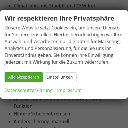
Climatronic, mit Staubfilter, FCKW-frei
SIDE ASSIST - Totwinkelassistent
Wir respektieren Ihre Privatsphäre
Sprachsteuerung
Unsere Website setzt Cookies ein, um unsere Dienste
Rücksitzbank nicht geteilt, Lehne geteilt und
für Sie bereitzustellen. Hierbei berücksichtigen wir Ihre
umklappbar, mit Mittelarmlehne
Auswahl und verarbeiten nur die Daten für Marketing,
Virtual Cockpit
Analytics und Personalisierung, für die Sie uns Ihr
Innenspiegel mit automatischer Abblendfunktion
Einverständnis geben. Sie können Ihre Einwilligung
und USB
jederzeit mit Wirkung für die Zukunft widerrufen.
Elektronische Wegfahrsperre
Scheibenwischer-Intervallschaltung mit Licht- und
Alle akzeptieren
Einstellungen
Regensensor
Datenschutzerklärung
Impressum
Zusätzliche Reflektoren (in den Türen)
Fahrassistent und Coming/Leaving Home
Funktion
Hintere Scheibenbremsen
Kindersicherung, manuell