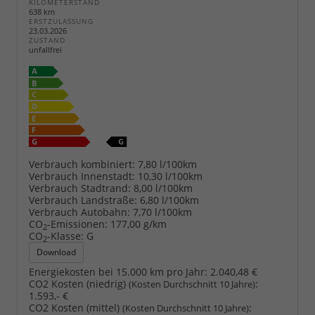
KILOMETERSTAND
638 km
ERSTZULASSUNG
23.03.2026
ZUSTAND
unfallfrei
Verbrauch kombiniert:
7,80 l/100km
Verbrauch Innenstadt:
10,30 l/100km
Verbrauch Stadtrand:
8,00 l/100km
Verbrauch Landstraße:
6,80 l/100km
Verbrauch Autobahn:
7,70 l/100km
CO
-Emissionen:
177,00 g/km
2
CO
-Klasse:
G
2
Download
Energiekosten bei 15.000 km pro Jahr:
2.040,48 €
CO2 Kosten (niedrig)
:
(Kosten Durchschnitt 10 Jahre)
1.593,- €
CO2 Kosten (mittel)
:
(Kosten Durchschnitt 10 Jahre)