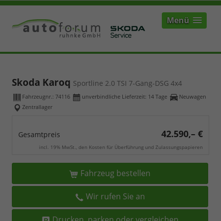
Menü
Skoda Karoq
Sportline 2.0 TSI 7-Gang-DSG 4x4
Fahrzeugnr.:
74116
unverbindliche Lieferzeit:
14 Tage
Neuwagen
Zentrallager
42.590,– €
Gesamtpreis
incl. 19% MwSt., den Kosten für Überführung und Zulassungspapieren
Fahrzeug bestellen
Wir rufen Sie an
Drucken, parken oder vergleichen