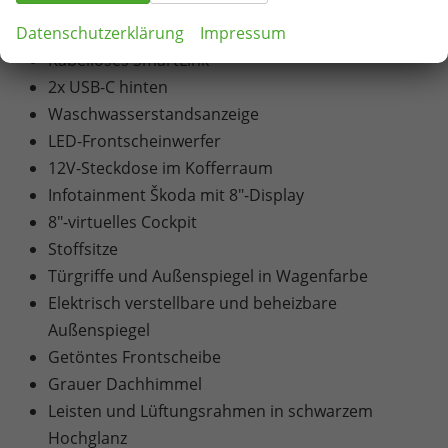
Regenschirm
Datenschutzerklärung
Impressum
Sonnenblende mit Make-up-Spiegel
Kabelloses SmartLink
2x USB-C hinten
Waschwasserstandsanzeige
LED-Frontscheinwerfer
12V-Steckdose im Kofferraum
Infotainment Škoda mit 8"-Display
8"-virtuelles Cockpit
Stoffsitze
Türgriffe und Außenspiegel in Wagenfarbe
Elektrisch verstellbare und beheizbare
Außenspiegel
Getöntes Frontscheibe
Grauer Dachhimmel
Leisten und Lüftungsrahmen in schwarzem
Hochglanz