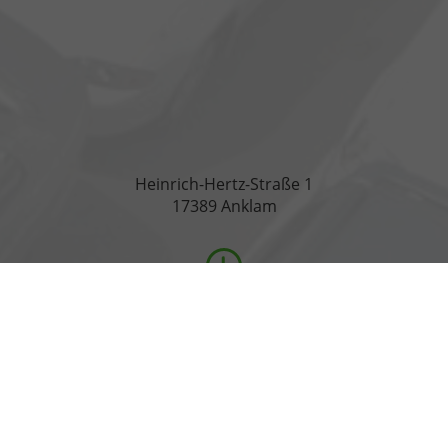
Heinrich-Hertz-Straße 1
17389 Anklam
Öffnungszeiten