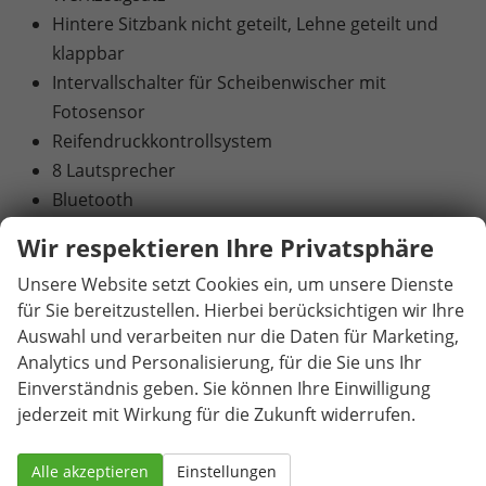
Hintere Sitzbank nicht geteilt, Lehne geteilt und
klappbar
Intervallschalter für Scheibenwischer mit
Fotosensor
Reifendruckkontrollsystem
8 Lautsprecher
Bluetooth
Climatronic – Zwei-Zonen-Klimaautomatik
Wir respektieren Ihre Privatsphäre
Tempomat mit Geschwindigkeitsbegrenzer
Unsere Website setzt Cookies ein, um unsere Dienste
Ablagefach vor dem Beifahrer
für Sie bereitzustellen. Hierbei berücksichtigen wir Ihre
Lendenwirbelstützen an den Vordersitzen,
Auswahl und verarbeiten nur die Daten für Marketing,
manuell einstellbar
Analytics und Personalisierung, für die Sie uns Ihr
Elektrische Fensterheber vorne und hinten
Einverständnis geben. Sie können Ihre Einwilligung
Heckparksensoren
jederzeit mit Wirkung für die Zukunft widerrufen.
Sitzheizung vorne
Brillenfach
Alle akzeptieren
Einstellungen