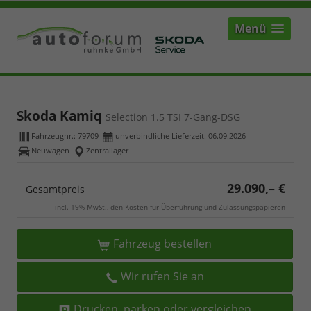
Menü
Skoda Kamiq
Selection 1.5 TSI 7-Gang-DSG
Fahrzeugnr.:
79709
unverbindliche Lieferzeit:
06.09.2026
Neuwagen
Zentrallager
29.090,– €
Gesamtpreis
incl. 19% MwSt., den Kosten für Überführung und Zulassungspapieren
Fahrzeug bestellen
Wir rufen Sie an
Drucken, parken oder vergleichen