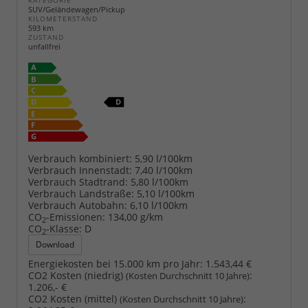
KATEGORIE
SUV/Geländewagen/Pickup
KILOMETERSTAND
593 km
ZUSTAND
unfallfrei
Verbrauch kombiniert:
5,90 l/100km
Verbrauch Innenstadt:
7,40 l/100km
Verbrauch Stadtrand:
5,80 l/100km
Verbrauch Landstraße:
5,10 l/100km
Verbrauch Autobahn:
6,10 l/100km
CO
-Emissionen:
134,00 g/km
2
CO
-Klasse:
D
2
Download
Energiekosten bei 15.000 km pro Jahr:
1.543,44 €
CO2 Kosten (niedrig)
:
(Kosten Durchschnitt 10 Jahre)
1.206,- €
CO2 Kosten (mittel)
:
(Kosten Durchschnitt 10 Jahre)