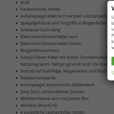
eCall
Parksensoren hinten
Außenspiegel elektrisch verstell- und beheizbar
U
Spiegelgehäuse und Türgriffe in Wagenfarbe
b
v
Schwarze Dachreling
P
Elektrische Fensterheber vorn
k
Elektrische Fensterheber hinten
w
Berganfahrassistent
Simply-Clever-Paket mit festen Taschenhaken, Ab
Netzprogramm, Netzprogramm und 12V-Steckdo
Notrad auf Stahlfelge, Wagenheber und Radschl
D
Nebelscheinwerfer
Innenspiegel automatisch abblendend
Easy Start, schlüsselloses Starten
Mittelarmlehne vorn mit Jumbo Box
Wireless SmartLink
4 zusätzliche Lautsprecher hinten