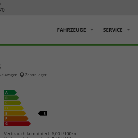
?
70
FAHRZEUGE
SERVICE
g
Neuwagen
Zentrallager
Verbrauch kombiniert:
6,00 l/100km