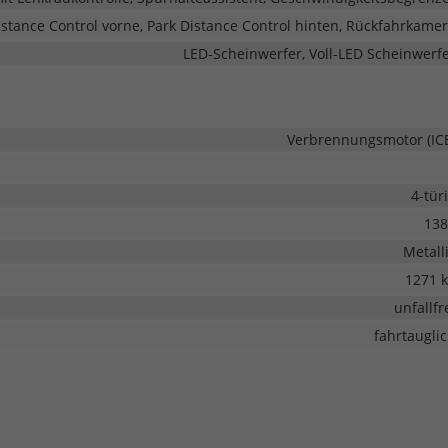
istance Control vorne, Park Distance Control hinten, Rückfahrkame
LED-Scheinwerfer, Voll-LED Scheinwerf
Verbrennungsmotor (IC
4-tür
138
Metall
1271 
unfallfr
fahrtaugli