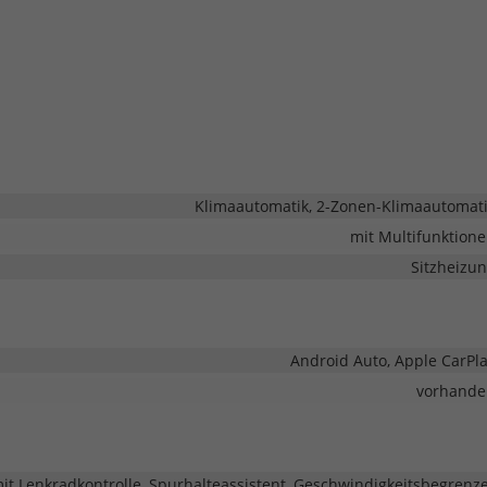
Klimaautomatik, 2-Zonen-Klimaautomat
mit Multifunktion
Sitzheizu
Android Auto, Apple CarPl
vorhande
 Lenkradkontrolle, Spurhalteassistent, Geschwindigkeitsbegrenz