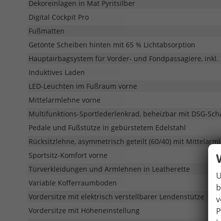
Dekoreinlagen in Mat Pyritsilber
Digital Cockpit Pro
Fußmatten
Getönte Scheiben hinten mit 65 % Lichtabsorption
Hauptairbagsystem für Vorder- und Fondpassagiere, inkl.
Induktives Laden
LED-Leuchten im Fußraum vorne
Mittelarmlehne vorne
Multifunktions-Sportlederlenkrad, beheizbar mit DSG-Sch
Pedale und Fußstütze in gebürstetem Edelstahl
Rücksitzlehne, asymmetrisch geteilt (60/40) mit Mittelarm
Sportsitz-Komfort vorne
Türverkleidungen und Armlehnen in Leatherette
U
Variable Kofferraumboden
b
Vordersitze mit elektrisch verstellbarer Lendenstütze
v
P
Vordersitze mit Höheneinstellung