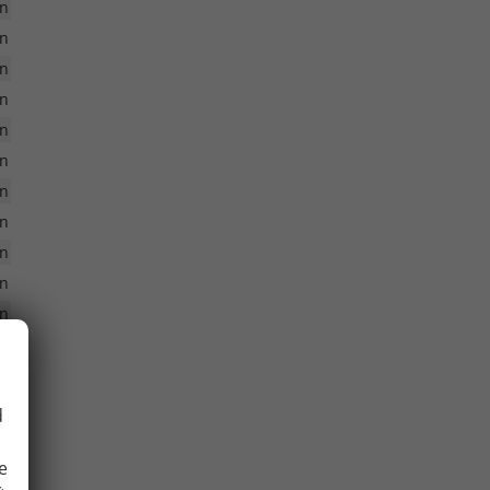
n
n
n
n
n
n
n
n
n
n
n
n
n
n
d
n
e
n