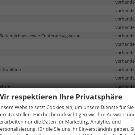
vorhande
vorhande
vorhande
vorhande
 Seitenairbags sowie Centerairbag vorne
vorhande
vorhande
vorhande
vorhande
altfunktion
vorhande
vorhande
lehne
vorhande
Wir respektieren Ihre Privatsphäre
vorhande
vorhande
nsere Website setzt Cookies ein, um unsere Dienste für Sie
vorhande
ereitzustellen. Hierbei berücksichtigen wir Ihre Auswahl un
vorhande
erarbeiten nur die Daten für Marketing, Analytics und
ersonalisierung, für die Sie uns Ihr Einverständnis geben. Si
vorhande