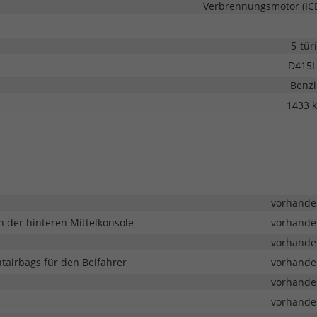
Verbrennungsmotor (IC
5-tür
D415L
Benz
1433 
vorhande
 der hinteren Mittelkonsole
vorhande
vorhande
ntairbags für den Beifahrer
vorhande
vorhande
vorhande