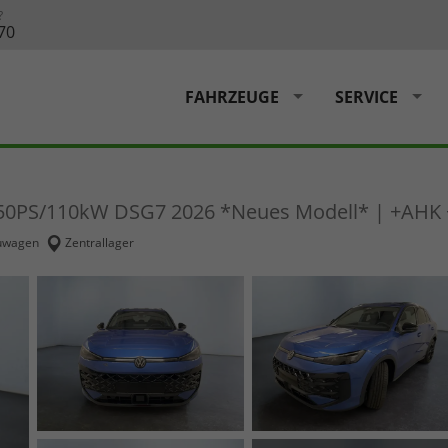
?
70
FAHRZEUGE
SERVICE
 150PS/110kW DSG7 2026 *Neues Modell* | +AHK +
uwagen
Zentrallager