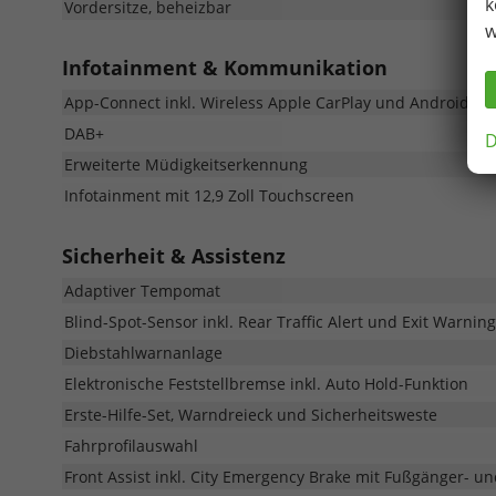
k
Vordersitze, beheizbar
w
Infotainment & Kommunikation
App-Connect inkl. Wireless Apple CarPlay und Android Au
DAB+
D
Erweiterte Müdigkeitserkennung
Infotainment mit 12,9 Zoll Touchscreen
Sicherheit & Assistenz
Adaptiver Tempomat
Blind-Spot-Sensor inkl. Rear Traffic Alert und Exit Warnin
Diebstahlwarnanlage
Elektronische Feststellbremse inkl. Auto Hold-Funktion
Erste-Hilfe-Set, Warndreieck und Sicherheitsweste
Fahrprofilauswahl
Front Assist inkl. City Emergency Brake mit Fußgänger- 