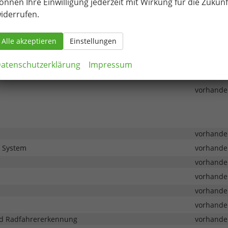
önnen Ihre Einwilligung jederzeit mit Wirkung für die Zukunf
vorhande
iderrufen.
Alle akzeptieren
Einstellungen
to
vorhande
vorhande
atenschutzerklärung
Impressum
vorhande
vorhande
vorhande
g System
vorhande
vorhande
vorhande
vorhande
vorhande
und Radfahrererkennung
vorhande