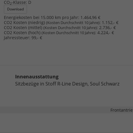
CO
-Klasse:
D
2
Download
Energiekosten bei 15.000 km pro Jahr:
1.464,96 €
CO2 Kosten (niedrig)
:
1.152,- €
(Kosten Durchschnitt 10 Jahre)
CO2 Kosten (mittel)
:
2.736,- €
(Kosten Durchschnitt 10 Jahre)
CO2 Kosten (hoch)
:
4.224,- €
(Kosten Durchschnitt 10 Jahre)
Jahressteuer:
99,- €
Innenausstattung
Sitzbezüge in Stoff R-Line Design, Soul Schwarz
Frontantri