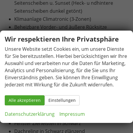
Seitenscheiben u. Sunset (Heck- u ndhintere
Seitenscheiben dunkel getönt)
Klimaanlage Climatronic (3-Zonen)
Beheizbare Vorder- und äußere Rücksitze
Drahtlos beheizbare Windschutzscheibe
Wir respektieren Ihre Privatsphäre
Elektrische Heckklappenbedienung mit
Unsere Website setzt Cookies ein, um unsere Dienste
Komfortöffnung
für Sie bereitzustellen. Hierbei berücksichtigen wir Ihre
Abbiege- und Schlechtwetterlicht
Auswahl und verarbeiten nur die Daten für Marketing,
Matrix-LED-Scheinwerfer
Analytics und Personalisierung, für die Sie uns Ihr
LED-Heckleuchten in Kristallglasoptik mit
Einverständnis geben. Sie können Ihre Einwilligung
animierten Blinkern und Welcome Effect
jederzeit mit Wirkung für die Zukunft widerrufen.
19"-Leichtmetallfelgen "Torcular" in Schwarz,
glanzgedreht (Reifen 235/40 R 19)
Alle akzeptieren
Einstellungen
Adaptive Fahrwerksregelung mit 2-Ventildämpfer
Datenschutzerklärung
Impressum
(DCC Plus)
Fenster Zierleisten in Schwarz
Dachreling in Schwarz glänzend