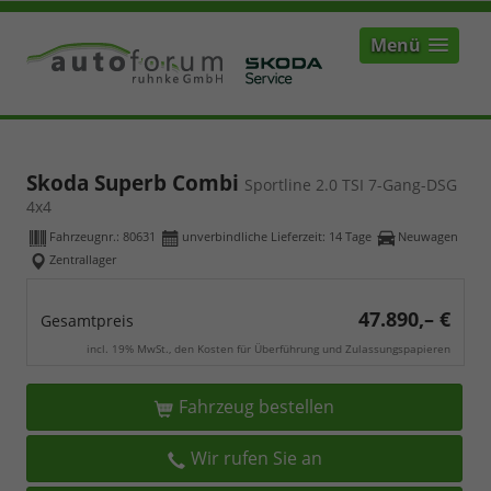
Menü
Skoda Superb Combi
Sportline 2.0 TSI 7-Gang-DSG
4x4
Fahrzeugnr.:
80631
unverbindliche Lieferzeit:
14 Tage
Neuwagen
Zentrallager
47.890,– €
Gesamtpreis
incl. 19% MwSt., den Kosten für Überführung und Zulassungspapieren
Fahrzeug bestellen
Wir rufen Sie an