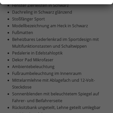
Fenster Zierleisten in Schwarz
Dachreling in Schwarz glänzend
Stoßfänger Sport
Modellbezeichnung am Heck in Schwarz
Fußmatten
Beheizbares Lederlenkrad im Sportdesign mit
Multifunktionstasten und Schaltwippen
Pedalerie in Edelstahloptik
Dekor Pad Mikrofaser
Ambientebeleuchtung
Fußraumbeleuchtung im Innenraum
Mittelarmlehne mit Ablagefach und 12-Volt-
Steckdose
Sonnenblenden mit beleuchtetem Spiegel auf
Fahrer- und Beifahrerseite
Rücksitzbank ungeteilt, Lehne geteilt umlegbar