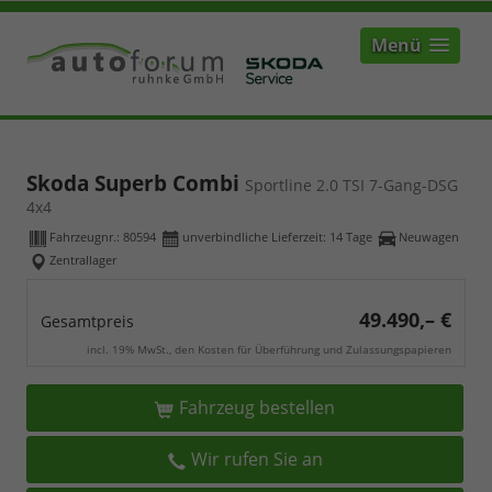
Menü
Skoda Superb Combi
Sportline 2.0 TSI 7-Gang-DSG
4x4
Fahrzeugnr.:
80594
unverbindliche Lieferzeit:
14 Tage
Neuwagen
Zentrallager
49.490,– €
Gesamtpreis
incl. 19% MwSt., den Kosten für Überführung und Zulassungspapieren
Fahrzeug bestellen
Wir rufen Sie an