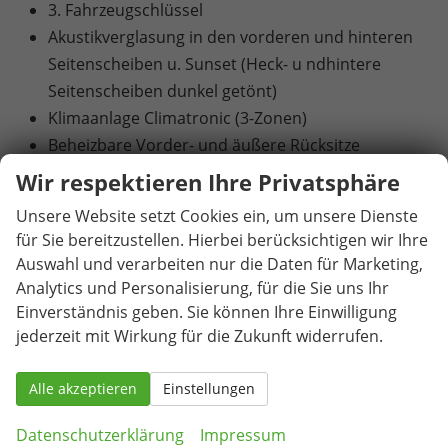
3. Fahrzeugschlüssel
Akustikverglasung in den vorderen und hinteren
Seitenscheiben u. Sunset (Heck- u ndhintere
Seitenscheiben dunkel getönt)
Klimaanlage Climatronic (3-Zonen)
Beheizbare Vorder- und äußere Rücksitze
Drahtlos beheizbare Windschutzscheibe
Wir respektieren Ihre Privatsphäre
Elektrische Heckklappenbedienung mit
Unsere Website setzt Cookies ein, um unsere Dienste
Komfortöffnung
für Sie bereitzustellen. Hierbei berücksichtigen wir Ihre
Abbiege- und Schlechtwetterlicht
Auswahl und verarbeiten nur die Daten für Marketing,
Matrix-LED-Scheinwerfer
Analytics und Personalisierung, für die Sie uns Ihr
LED-Heckleuchten in Kristallglasoptik mit
Einverständnis geben. Sie können Ihre Einwilligung
animierten Blinkern und Welcome Effect
jederzeit mit Wirkung für die Zukunft widerrufen.
19"-Leichtmetallfelgen "Torcular" in Schwarz,
glanzgedreht (Reifen 235/40 R 19)
Alle akzeptieren
Einstellungen
Adaptive Fahrwerksregelung mit 2-Ventildämpfer
Datenschutzerklärung
Impressum
(DCC Plus)