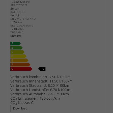
195 kW (265 PS)
KRAFTSTOFF
Benzin
KATEGORIE
Kombi
KILOMETERSTAND
1.557 km
ERSTZULASSUNG
12.01.2026
ZUSTAND
unfallfrei
Verbrauch kombiniert:
7,90 l/100km
Verbrauch Innenstadt:
11,50 l/100km
Verbrauch Stadtrand:
8,20 l/100km
Verbrauch Landstraße:
6,70 l/100km
Verbrauch Autobahn:
7,40 l/100km
CO
-Emissionen:
180,00 g/km
2
CO
-Klasse:
G
2
Download