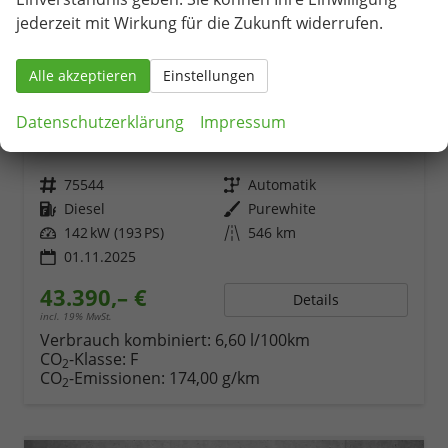
jederzeit mit Wirkung für die Zukunft widerrufen.
Alle akzeptieren
Einstellungen
Skoda Superb Combi
Datenschutzerklärung
Impressum
2.0 TDI 142kW 4x4 Selection DSG AHK 360 Head Up Pano
unverbindliche Lieferzeit:
14 Tage
Fahrzeug mit Tageszulassung
Fahrzeugnr.
75544
Getriebe
Automatik
Kraftstoff
Diesel
Außenfarbe
Purewhite
Leistung
142 kW (193 PS)
Kilometerstand
546 km
01.11.2025
43.390,– €
Details
incl. 19% MwSt.
Verbrauch kombiniert:
6,60 l/100km
CO
-Klasse:
F
2
CO
-Emissionen:
174,00 g/km
2