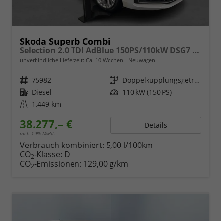
Skoda Superb Combi
Selection 2.0 TDI AdBlue 150PS/110kW DSG7 2026
unverbindliche Lieferzeit: Ca. 10 Wochen
Neuwagen
Fahrzeugnr.
75982
Getriebe
Doppelkupplungsgetriebe (DSG)
Kraftstoff
Diesel
Leistung
110 kW (150 PS)
Kilometerstand
1.449 km
38.277,– €
Details
incl. 19% MwSt.
Verbrauch kombiniert:
5,00 l/100km
CO
-Klasse:
D
2
CO
-Emissionen:
129,00 g/km
2