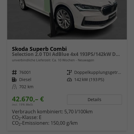
Skoda Superb Combi
Selection 2.0 TDI AdBlue 4x4 193PS/142kW DSG7 2026
unverbindliche Lieferzeit: Ca. 10 Wochen
Neuwagen
Fahrzeugnr.
76001
Getriebe
Doppelkupplungsgetriebe (DSG)
Kraftstoff
Diesel
Leistung
142 kW (193 PS)
Kilometerstand
702 km
42.670,– €
Details
incl. 19% MwSt.
Verbrauch kombiniert:
5,70 l/100km
CO
-Klasse:
E
2
CO
-Emissionen:
150,00 g/km
2