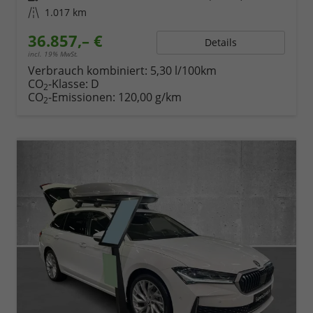
Kilometerstand
1.017 km
36.857,– €
Details
incl. 19% MwSt.
Verbrauch kombiniert:
5,30 l/100km
CO
-Klasse:
D
2
CO
-Emissionen:
120,00 g/km
2