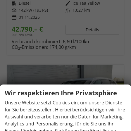
Kraftstoff
Diesel
Außenfarbe
Ice Tea Yellow
Leistung
142 kW (193 PS)
Kilometerstand
1.027 km
01.11.2025
42.790,– €
Details
incl. 19% MwSt.
Verbrauch kombiniert:
6,60 l/100km
CO
-Emissionen:
174,00 g/km
2
Wir respektieren Ihre Privatsphäre
Unsere Website setzt Cookies ein, um unsere Dienste
für Sie bereitzustellen. Hierbei berücksichtigen wir Ihre
Auswahl und verarbeiten nur die Daten für Marketing,
Analytics und Personalisierung, für die Sie uns Ihr
Einverständnis geben. Sie können Ihre Einwilligung