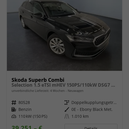
Skoda Superb Combi
Selection 1.5 eTSI mHEV 150PS/110kW DSG7 2026 +AHK+EL.HECK+NAVI+KESSY
unverbindliche Lieferzeit:
4 Wochen
Neuwagen
Fahrzeugnr.
80528
Getriebe
Doppelkupplungsgetriebe (DSG)
Kraftstoff
Benzin
Außenfarbe
0E - Ebony Black Met.
Leistung
110 kW (150 PS)
Kilometerstand
1.010 km
39.251,– €
Details