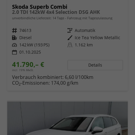
Skoda Superb Combi
2.0 TDI 142kW 4x4 Selection DSG AHK
unverbindliche Lieferzeit:
14 Tage
Fahrzeug mit Tageszulassung
Fahrzeugnr.
74613
Getriebe
Automatik
Kraftstoff
Diesel
Außenfarbe
Ice Tea Yellow Metallic
Leistung
142 kW (193 PS)
Kilometerstand
1.162 km
01.10.2025
41.790,– €
Details
incl. 19% MwSt.
Verbrauch kombiniert:
6,60 l/100km
CO
-Emissionen:
174,00 g/km
2