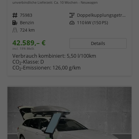
unverbindliche Lieferzeit: Ca. 10 Wochen
Neuwagen
Fahrzeugnr.
75983
Getriebe
Doppelkupplungsgetriebe (DSG)
Kraftstoff
Benzin
Leistung
110 kW (150 PS)
Kilometerstand
724 km
42.589,– €
Details
incl. 19% MwSt.
Verbrauch kombiniert:
5,50 l/100km
CO
-Klasse:
D
2
CO
-Emissionen:
126,00 g/km
2