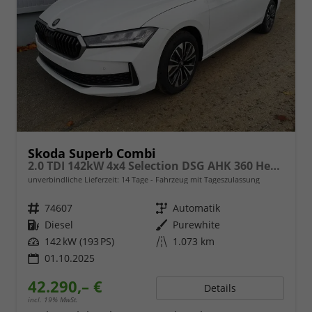
Skoda Superb Combi
2.0 TDI 142kW 4x4 Selection DSG AHK 360 Head Up
unverbindliche Lieferzeit:
14 Tage
Fahrzeug mit Tageszulassung
Fahrzeugnr.
74607
Getriebe
Automatik
Kraftstoff
Diesel
Außenfarbe
Purewhite
Leistung
142 kW (193 PS)
Kilometerstand
1.073 km
01.10.2025
42.290,– €
Details
incl. 19% MwSt.