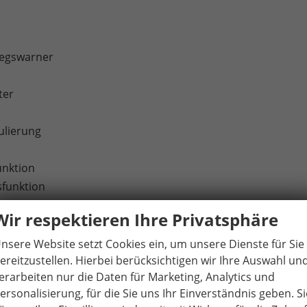
iegswarner
ter
ulierung
unktion
sfunktion
Wir respektieren Ihre Privatsphäre
f Fahrerseite und Beifahrerairbag-Deaktivierung
fairbags
nsere Website setzt Cookies ein, um unsere Dienste für Sie
ereitzustellen. Hierbei berücksichtigen wir Ihre Auswahl un
nnung
erarbeiten nur die Daten für Marketing, Analytics und
ersonalisierung, für die Sie uns Ihr Einverständnis geben. Si
en äußeren Rücksitzen inklusive Top-Tether