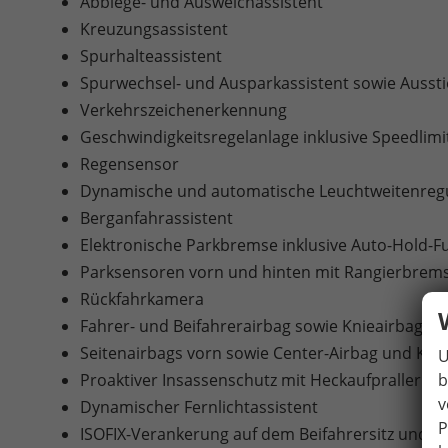
Abbiege- und Ausweichassistent
Kreuzungsassistent
Spurhalteassistent
Spurwechsel- und Ausparkassistent sowie Ausst
Verkehrszeichenerkennung
Geschwindigkeitsregelanlage inklusive Speedlimi
Regensensor
Dynamische und automatische Leuchtweitenreg
Berganfahrassistent
Elektronische Parkbremse inklusive Auto-Hold-F
Parksensoren vorn und hinten mit Rangierbrem
Rückfahrkamera
Fahrer- und Beifahrerairbag sowie Knieairbag au
Seitenairbags vorn sowie Center-Airbag und Kop
U
b
Proaktiver Insassenschutz mit Heckaufprallerke
v
Dynamischer Fernlichtassistent
P
ISOFIX-Verankerung auf dem Beifahrersitz und d