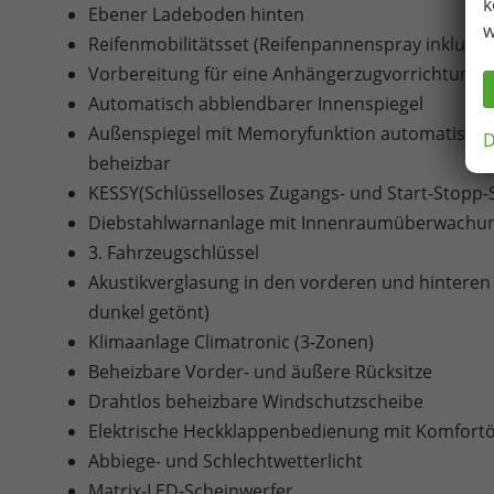
k
Ebener Ladeboden hinten
w
Reifenmobilitätsset (Reifenpannenspray inklusi
Vorbereitung für eine Anhängerzugvorrichtung i
Automatisch abblendbarer Innenspiegel
Außenspiegel mit Memoryfunktion automatisch ab
D
beheizbar
KESSY(Schlüsselloses Zugangs- und Start-Stopp
Diebstahlwarnanlage mit Innenraumüberwachu
3. Fahrzeugschlüssel
Akustikverglasung in den vorderen und hinteren 
dunkel getönt)
Klimaanlage Climatronic (3-Zonen)
Beheizbare Vorder- und äußere Rücksitze
Drahtlos beheizbare Windschutzscheibe
Elektrische Heckklappenbedienung mit Komfort
Abbiege- und Schlechtwetterlicht
Matrix-LED-Scheinwerfer