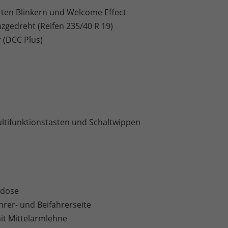
erten Blinkern und Welcome Effect
nzgedreht (Reifen 235/40 R 19)
 (DCC Plus)
ltifunktionstasten und Schaltwippen
kdose
rer- und Beifahrerseite
mit Mittelarmlehne