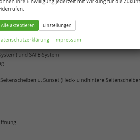
önnen Ihre Einwilligung jederzeit mit Wirkung für die Zukunf
iderrufen.
veKompressor)
nklusive Gespannstabilisierung
Alle akzeptieren
Einstellungen
blendbar, elektrisch anklapp-/einstellbar, separat
atenschutzerklärung
Impressum
-System) und SAFE-System
ng
Seitenscheiben u. Sunset (Heck- u ndhintere Seitenscheibe
öffnung