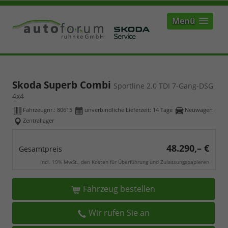
Menü
Skoda Superb Combi
Sportline 2.0 TDI 7-Gang-DSG
4x4
Fahrzeugnr.:
80615
unverbindliche Lieferzeit:
14 Tage
Neuwagen
Zentrallager
48.290,– €
Gesamtpreis
incl. 19% MwSt., den Kosten für Überführung und Zulassungspapieren
Fahrzeug bestellen
Wir rufen Sie an