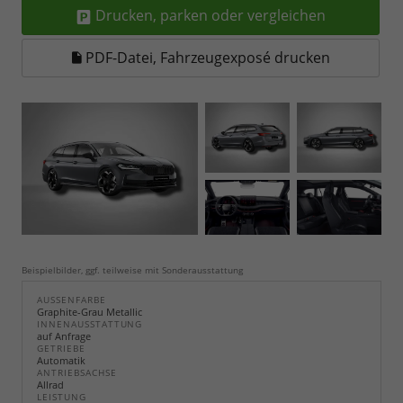
Drucken, parken oder vergleichen
PDF-Datei, Fahrzeugexposé drucken
Beispielbilder, ggf. teilweise mit Sonderausstattung
AUSSENFARBE
Graphite-Grau Metallic
INNENAUSSTATTUNG
auf Anfrage
GETRIEBE
Automatik
ANTRIEBSACHSE
Allrad
LEISTUNG