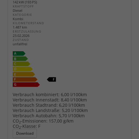
142 kW (193 PS)
KRAFTSTOFF
Diesel
KATEGORIE
Kombi
KILOMETERSTAND
1.487 km
ERSTZULASSUNG
23.02.2026
ZUSTAND
unfallfrei
Verbrauch kombiniert:
6,00 l/100km
Verbrauch Innenstadt:
8,40 l/100km
Verbrauch Stadtrand:
6,20 l/100km
Verbrauch Landstraße:
5,20 l/100km
Verbrauch Autobahn:
5,70 l/100km
CO
-Emissionen:
157,00 g/km
2
CO
-Klasse:
F
2
Download