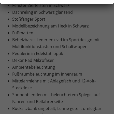
Fenster Zierleisten in Schwarz
Dachreling in Schwarz glänzend
Stoßfänger Sport
Modellbezeichnung am Heck in Schwarz
Fußmatten
Beheizbares Lederlenkrad im Sportdesign mit
Multifunktionstasten und Schaltwippen
Pedalerie in Edelstahloptik
Dekor Pad Mikrofaser
Ambientebeleuchtung
Fußraumbeleuchtung im Innenraum
Mittelarmlehne mit Ablagefach und 12-Volt-
Steckdose
Sonnenblenden mit beleuchtetem Spiegel auf
Fahrer- und Beifahrerseite
Rücksitzbank ungeteilt, Lehne geteilt umlegbar