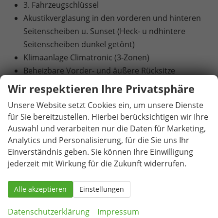
3. Fahrzeugschlüssel
Akustikverglasung in den vorderen und hinteren
Seitenscheiben u. Sunset (Heck- u ndhintere
Seitenscheiben dunkel getönt)
Klimaanlage Climatronic (3-Zonen)
Beheizbare Vorder- und äußere Rücksitze
Drahtlos beheizbare Windschutzscheibe
Wir respektieren Ihre Privatsphäre
Elektrische Heckklappenbedienung mit
Unsere Website setzt Cookies ein, um unsere Dienste
Komfortöffnung
für Sie bereitzustellen. Hierbei berücksichtigen wir Ihre
Abbiege- und Schlechtwetterlicht
Auswahl und verarbeiten nur die Daten für Marketing,
Matrix-LED-Scheinwerfer
Analytics und Personalisierung, für die Sie uns Ihr
LED-Heckleuchten in Kristallglasoptik mit
Einverständnis geben. Sie können Ihre Einwilligung
animierten Blinkern und Welcome Effect
jederzeit mit Wirkung für die Zukunft widerrufen.
19"-Leichtmetallfelgen "Torcular" in Schwarz,
glanzgedreht (Reifen 235/40 R 19)
Alle akzeptieren
Einstellungen
Adaptive Fahrwerksregelung mit 2-Ventildämpfer
Datenschutzerklärung
Impressum
(DCC Plus)