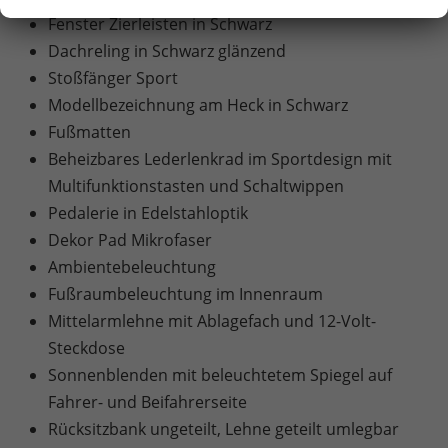
Fenster Zierleisten in Schwarz
Dachreling in Schwarz glänzend
Stoßfänger Sport
Modellbezeichnung am Heck in Schwarz
Fußmatten
Beheizbares Lederlenkrad im Sportdesign mit
Multifunktionstasten und Schaltwippen
Pedalerie in Edelstahloptik
Dekor Pad Mikrofaser
Ambientebeleuchtung
Fußraumbeleuchtung im Innenraum
Mittelarmlehne mit Ablagefach und 12-Volt-
Steckdose
Sonnenblenden mit beleuchtetem Spiegel auf
Fahrer- und Beifahrerseite
Rücksitzbank ungeteilt, Lehne geteilt umlegbar