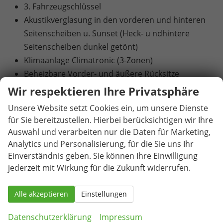
3. Fahrzeugschlüssel
Akustikverglasung in den vorderen und hinteren
Seitenscheiben u. Sunset (Heck- u ndhintere
Seitenscheiben dunkel getönt)
Klimaanlage Climatronic (3-Zonen)
Beheizbare Vorder- und äußere Rücksitze
Drahtlos beheizbare Windschutzscheibe
Wir respektieren Ihre Privatsphäre
Elektrische Heckklappenbedienung mit
Unsere Website setzt Cookies ein, um unsere Dienste
Komfortöffnung
für Sie bereitzustellen. Hierbei berücksichtigen wir Ihre
Abbiege- und Schlechtwetterlicht
Auswahl und verarbeiten nur die Daten für Marketing,
Matrix-LED-Scheinwerfer
Analytics und Personalisierung, für die Sie uns Ihr
LED-Heckleuchten in Kristallglasoptik mit
Einverständnis geben. Sie können Ihre Einwilligung
jederzeit mit Wirkung für die Zukunft widerrufen.
animierten Blinkern und Welcome Effect
19"-Leichtmetallfelgen "Torcular" in Schwarz,
Alle akzeptieren
glanzgedreht (Reifen 235/40 R 19)
Einstellungen
Adaptive Fahrwerksregelung mit 2-Ventildämpfer
Datenschutzerklärung
Impressum
(DCC Plus)