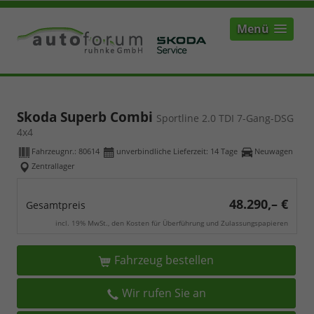
Menü
Skoda Superb Combi
Sportline 2.0 TDI 7-Gang-DSG
4x4
Fahrzeugnr.:
80614
unverbindliche Lieferzeit:
14 Tage
Neuwagen
Zentrallager
48.290,– €
Gesamtpreis
incl. 19% MwSt., den Kosten für Überführung und Zulassungspapieren
Fahrzeug bestellen
Wir rufen Sie an