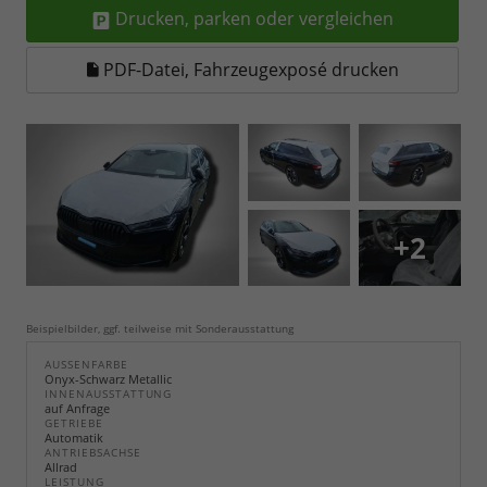
Drucken, parken oder vergleichen
PDF-Datei, Fahrzeugexposé drucken
+2
Beispielbilder, ggf. teilweise mit Sonderausstattung
AUSSENFARBE
Onyx-Schwarz Metallic
INNENAUSSTATTUNG
auf Anfrage
GETRIEBE
Automatik
ANTRIEBSACHSE
Allrad
LEISTUNG