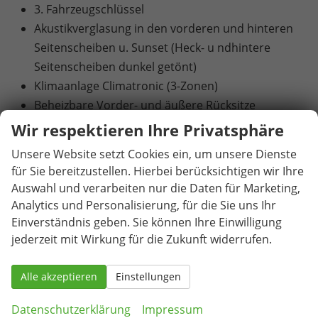
3. Fahrzeugschlüssel
Akustikverglasung in den vorderen und hinteren
Seitenscheiben u. Sunset (Heck- u ndhintere
Seitenscheiben dunkel getönt)
Klimaanlage Climatronic (3-Zonen)
Beheizbare Vorder- und äußere Rücksitze
Drahtlos beheizbare Windschutzscheibe
Wir respektieren Ihre Privatsphäre
Elektrische Heckklappenbedienung mit
Unsere Website setzt Cookies ein, um unsere Dienste
Komfortöffnung
für Sie bereitzustellen. Hierbei berücksichtigen wir Ihre
Abbiege- und Schlechtwetterlicht
Auswahl und verarbeiten nur die Daten für Marketing,
Matrix-LED-Scheinwerfer
Analytics und Personalisierung, für die Sie uns Ihr
LED-Heckleuchten in Kristallglasoptik mit
Einverständnis geben. Sie können Ihre Einwilligung
jederzeit mit Wirkung für die Zukunft widerrufen.
animierten Blinkern und Welcome Effect
19"-Leichtmetallfelgen "Torcular" in Schwarz,
Alle akzeptieren
glanzgedreht (Reifen 235/40 R 19)
Einstellungen
Adaptive Fahrwerksregelung mit 2-Ventildämpfer
Datenschutzerklärung
Impressum
(DCC Plus)