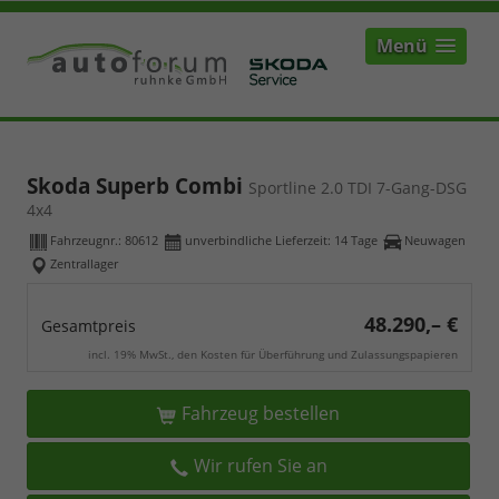
Menü
Skoda Superb Combi
Sportline 2.0 TDI 7-Gang-DSG
4x4
Fahrzeugnr.:
80612
unverbindliche Lieferzeit:
14 Tage
Neuwagen
Zentrallager
48.290,– €
Gesamtpreis
incl. 19% MwSt., den Kosten für Überführung und Zulassungspapieren
Fahrzeug bestellen
Wir rufen Sie an