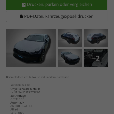
Drucken, parken oder vergleichen
PDF-Datei, Fahrzeugexposé drucken
+2
Beispielbilder, ggf. teilweise mit Sonderausstattung
AUSSENFARBE
Onyx-Schwarz Metallic
INNENAUSSTATTUNG
auf Anfrage
GETRIEBE
Automatik
ANTRIEBSACHSE
Allrad
LEISTUNG