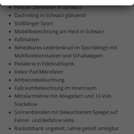
Fenster Zierleisten in Schwarz
Dachreling in Schwarz glänzend
Stoßfänger Sport
Modellbezeichnung am Heck in Schwarz
Fußmatten
Beheizbares Lederlenkrad im Sportdesign mit
Multifunktionstasten und Schaltwippen
Pedalerie in Edelstahloptik
Dekor Pad Mikrofaser
Ambientebeleuchtung
Fußraumbeleuchtung im Innenraum
Mittelarmlehne mit Ablagefach und 12-Volt-
Steckdose
Sonnenblenden mit beleuchtetem Spiegel auf
Fahrer- und Beifahrerseite
Rücksitzbank ungeteilt, Lehne geteilt umlegbar