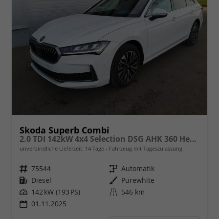
Skoda Superb Combi
2.0 TDI 142kW 4x4 Selection DSG AHK 360 Head Up Pano
unverbindliche Lieferzeit:
14 Tage
Fahrzeug mit Tageszulassung
Fahrzeugnr.
75544
Getriebe
Automatik
Kraftstoff
Diesel
Außenfarbe
Purewhite
Leistung
142 kW (193 PS)
Kilometerstand
546 km
01.11.2025