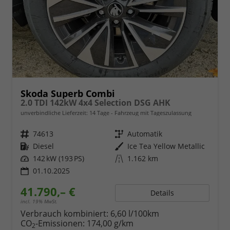
Skoda Superb Combi
2.0 TDI 142kW 4x4 Selection DSG AHK
unverbindliche Lieferzeit:
14 Tage
Fahrzeug mit Tageszulassung
Fahrzeugnr.
74613
Getriebe
Automatik
Kraftstoff
Diesel
Außenfarbe
Ice Tea Yellow Metallic
Leistung
142 kW (193 PS)
Kilometerstand
1.162 km
01.10.2025
41.790,– €
Details
incl. 19% MwSt.
Verbrauch kombiniert:
6,60 l/100km
CO
-Emissionen:
174,00 g/km
2