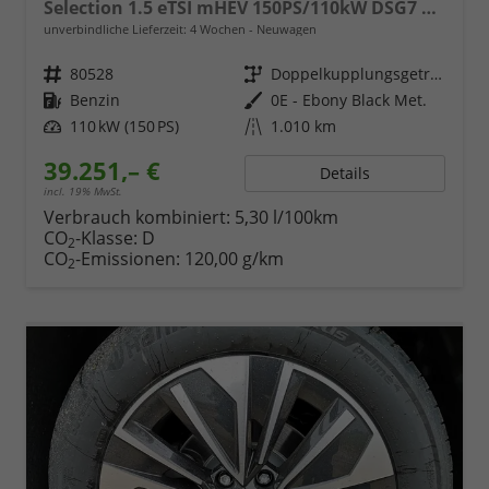
Selection 1.5 eTSI mHEV 150PS/110kW DSG7 2026 +AHK+EL.HECK+NAVI+KESSY
unverbindliche Lieferzeit:
4 Wochen
Neuwagen
Fahrzeugnr.
80528
Getriebe
Doppelkupplungsgetriebe (DSG)
Kraftstoff
Benzin
Außenfarbe
0E - Ebony Black Met.
Leistung
110 kW (150 PS)
Kilometerstand
1.010 km
39.251,– €
Details
incl. 19% MwSt.
Verbrauch kombiniert:
5,30 l/100km
CO
-Klasse:
D
2
CO
-Emissionen:
120,00 g/km
2