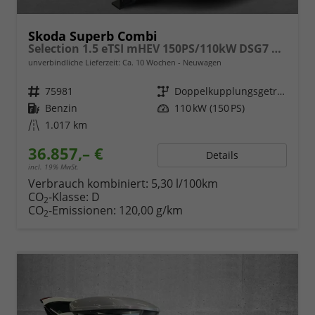
Skoda Superb Combi
Selection 1.5 eTSI mHEV 150PS/110kW DSG7 2026
unverbindliche Lieferzeit: Ca. 10 Wochen
Neuwagen
Fahrzeugnr.
75981
Getriebe
Doppelkupplungsgetriebe (DSG)
Kraftstoff
Benzin
Leistung
110 kW (150 PS)
Kilometerstand
1.017 km
36.857,– €
Details
incl. 19% MwSt.
Verbrauch kombiniert:
5,30 l/100km
CO
-Klasse:
D
2
CO
-Emissionen:
120,00 g/km
2