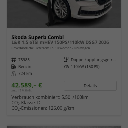
Skoda Superb Combi
L&K 1.5 eTSI mHEV 150PS/110kW DSG7 2026
unverbindliche Lieferzeit: Ca. 10 Wochen
Neuwagen
Fahrzeugnr.
75983
Getriebe
Doppelkupplungsgetriebe (DSG)
Kraftstoff
Benzin
Leistung
110 kW (150 PS)
Kilometerstand
724 km
42.589,– €
Details
incl. 19% MwSt.
Verbrauch kombiniert:
5,50 l/100km
CO
-Klasse:
D
2
CO
-Emissionen:
126,00 g/km
2