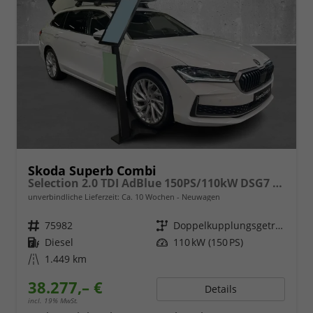
Skoda Superb Combi
Selection 2.0 TDI AdBlue 150PS/110kW DSG7 2026
unverbindliche Lieferzeit: Ca. 10 Wochen
Neuwagen
Fahrzeugnr.
75982
Getriebe
Doppelkupplungsgetriebe (DSG)
Kraftstoff
Diesel
Leistung
110 kW (150 PS)
Kilometerstand
1.449 km
38.277,– €
Details
incl. 19% MwSt.