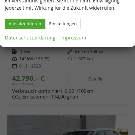
Einverständnis geben. Sie können Ihre Einwilligung
jederzeit mit Wirkung für die Zukunft widerrufen.
Skoda Superb Combi
Alle akzeptieren
Einstellungen
2.0 TDI 142kW 4x4 Selection DSG AHK 360 Head Up
unverbindliche Lieferzeit:
14 Tage
Fahrzeug mit Tageszulassung
Datenschutzerklärung
Impressum
Fahrzeugnr.
75533
Getriebe
Automatik
Kraftstoff
Diesel
Außenfarbe
Ice Tea Yellow
Leistung
142 kW (193 PS)
Kilometerstand
1.027 km
01.11.2025
42.790,– €
Details
incl. 19% MwSt.
Verbrauch kombiniert:
6,60 l/100km
CO
-Emissionen:
174,00 g/km
2