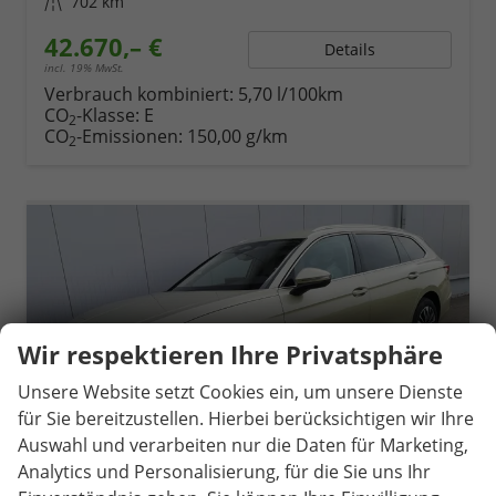
Kilometerstand
702 km
42.670,– €
Details
incl. 19% MwSt.
Verbrauch kombiniert:
5,70 l/100km
CO
-Klasse:
E
2
CO
-Emissionen:
150,00 g/km
2
Wir respektieren Ihre Privatsphäre
Unsere Website setzt Cookies ein, um unsere Dienste
für Sie bereitzustellen. Hierbei berücksichtigen wir Ihre
Auswahl und verarbeiten nur die Daten für Marketing,
Analytics und Personalisierung, für die Sie uns Ihr