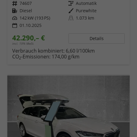
Fahrzeugnr.
74607
Getriebe
Automatik
Kraftstoff
Diesel
Außenfarbe
Purewhite
Leistung
142 kW (193 PS)
Kilometerstand
1.073 km
01.10.2025
42.290,– €
Details
incl. 19% MwSt.
Verbrauch kombiniert:
6,60 l/100km
CO
-Emissionen:
174,00 g/km
2