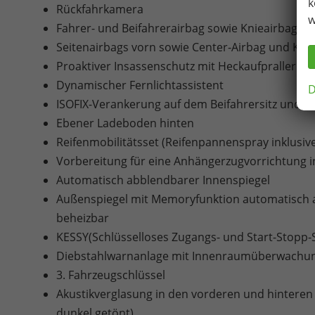
k
Rückfahrkamera
w
Fahrer- und Beifahrerairbag sowie Knieairbag au
Seitenairbags vorn sowie Center-Airbag und Kop
Proaktiver Insassenschutz mit Heckaufprallerke
Dynamischer Fernlichtassistent
D
ISOFIX-Verankerung auf dem Beifahrersitz und d
Ebener Ladeboden hinten
Reifenmobilitätsset (Reifenpannenspray inklusi
Vorbereitung für eine Anhängerzugvorrichtung i
Automatisch abblendbarer Innenspiegel
Außenspiegel mit Memoryfunktion automatisch ab
beheizbar
KESSY(Schlüsselloses Zugangs- und Start-Stopp
Diebstahlwarnanlage mit Innenraumüberwachu
3. Fahrzeugschlüssel
Akustikverglasung in den vorderen und hinteren 
dunkel getönt)