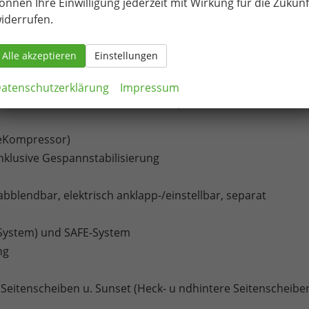
önnen Ihre Einwilligung jederzeit mit Wirkung für die Zukunf
iderrufen.
f Fahrerseite und Beifahrerairbag-Deaktivierung
fairbags
Alle akzeptieren
Einstellungen
nnung
atenschutzerklärung
Impressum
en äußeren Rücksitzen inklusive Top-Tether
veKompressor)
nklusive Gespannstabilisierung
blendbar, elektrisch anklapp-/einstellbar, separat
-System) und SAFE-System
ng
Seitenscheiben u. Sunset (Heck- u ndhintere Seitenscheibe