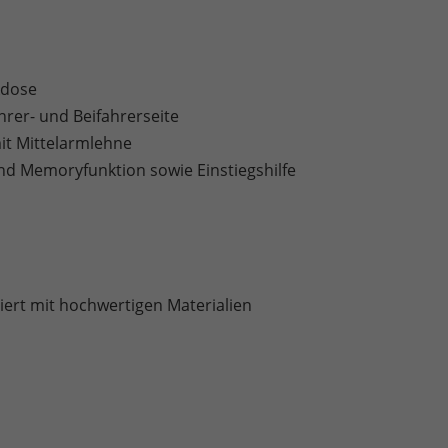
kdose
rer- und Beifahrerseite
mit Mittelarmlehne
und Memoryfunktion sowie Einstiegshilfe
iert mit hochwertigen Materialien