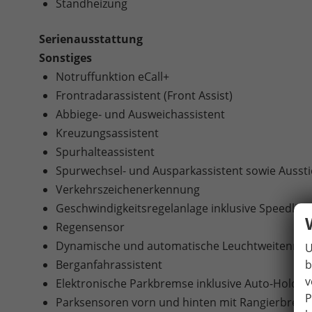
Standheizung
Serienausstattung
Sonstiges
Notruffunktion eCall+
Frontradarassistent (Front Assist)
Abbiege- und Ausweichassistent
Kreuzungsassistent
Spurhalteassistent
Spurwechsel- und Ausparkassistent sowie Ausst
Verkehrszeichenerkennung
Geschwindigkeitsregelanlage inklusive Speedlimi
Regensensor
Dynamische und automatische Leuchtweitenreg
U
b
Berganfahrassistent
v
Elektronische Parkbremse inklusive Auto-Hold-F
P
Parksensoren vorn und hinten mit Rangierbrem