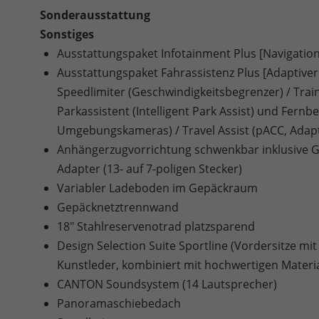
Sonderausstattung
Sonstiges
Ausstattungspaket Infotainment Plus [Navigation
Ausstattungspaket Fahrassistenz Plus [Adaptiver
Speedlimiter (Geschwindigkeitsbegrenzer) / Traini
Parkassistent (Intelligent Park Assist) und Fernb
Umgebungskameras) / Travel Assist (pACC, Adapti
Anhängerzugvorrichtung schwenkbar inklusive G
Adapter (13- auf 7-poligen Stecker)
Variabler Ladeboden im Gepäckraum
Gepäcknetztrennwand
18" Stahlreservenotrad platzsparend
Design Selection Suite Sportline (Vordersitze mi
Kunstleder, kombiniert mit hochwertigen Materia
CANTON Soundsystem (14 Lautsprecher)
Panoramaschiebedach