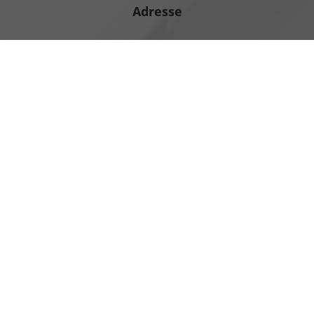
Adresse
Heinrich-Hertz-Straße 1
17389 Anklam
Öffnungszeiten