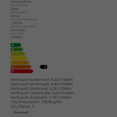
142 kW (193 PS)
KRAFTSTOFF
Diesel
KATEGORIE
Kombi
KILOMETERSTAND
1.535 km
ERSTZULASSUNG
02.02.2026
ZUSTAND
unfallfrei
Verbrauch kombiniert:
6,00 l/100km
Verbrauch Innenstadt:
8,40 l/100km
Verbrauch Stadtrand:
6,20 l/100km
Verbrauch Landstraße:
5,20 l/100km
Verbrauch Autobahn:
5,70 l/100km
CO
-Emissionen:
158,00 g/km
2
CO
-Klasse:
F
2
Download