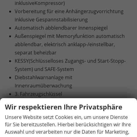
inklusiveKompressor)
Vorbereitung für eine Anhängerzugvorrichtung
inklusive Gespannstabilisierung
Automatisch abblendbarer Innenspiegel
Außenspiegel mit Memoryfunktion automatisch
abblendbar, elektrisch anklapp-/einstellbar,
separat beheizbar
KESSY(Schlüsselloses Zugangs- und Start-Stopp-
System) und SAFE-System
Diebstahlwarnanlage mit
Innenraumüberwachung
3. Fahrzeugschlüssel
Akustikverglasung in den vorderen und hinteren
Wir respektieren Ihre Privatsphäre
Seitenscheiben u. Sunset (Heck- u ndhintere
Unsere Website setzt Cookies ein, um unsere Dienste
Seitenscheiben dunkel getönt)
für Sie bereitzustellen. Hierbei berücksichtigen wir Ihre
Klimaanlage Climatronic (3-Zonen)
Auswahl und verarbeiten nur die Daten für Marketing,
Beheizbare Vorder- und äußere Rücksitze