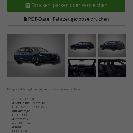
Drucken, parken oder vergleichen
PDF-Datei, Fahrzeugexposé drucken
Beispielbilder, ggf. teilweise mit Sonderausstattung
AUSSENFARBE
Atlantik Blau Metallic
INNENAUSSTATTUNG
auf Anfrage
GETRIEBE
Automatik
ANTRIEBSACHSE
Allrad
LEISTUNG