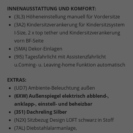
INNENAUSSTATTUNG UND KOMFORT:
(3L3) Höheneinstellung manuell für Vordersitze
(3A2) Kindersitzverankerung für Kindersitzsystem
I-Size, 2 x top tether und Kindersitzverankerung
vorn BF-Seite
(5MA) Dekor-Einlagen
(9I5) Tagesfahrlicht mit Assistenzfahrlicht
u.Coming- u. Leaving-home Funktion automatisch
EXTRAS:
(UD7) Ambiente-Beleuchtung außen
(6XW) Außenspiegel elektrisch abblend-,
anklapp-, einstell- und beheizbar
(3S1) Dachreling Silber
(N2X) Sitzbezug Design LOFT schwarz in Stoff
(7AL) Diebstahlalarmanlage,