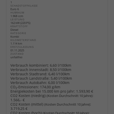
1
SCHADSTOFFKLASSE
Euro 6
HUBRAUM
1.968 ccm
LEISTUNG
162 kW (220 PS)
KRAFTSTOFF
Diesel
KATEGORIE
Kombi
KILOMETERSTAND
1.114 km
ERSTZULASSUNG
01.11.2025
ZUSTAND
unfallfrei
Verbrauch kombiniert:
6,60 l/100km
Verbrauch Innenstadt:
8,50 l/100km
Verbrauch Stadtrand:
6,40 l/100km
Verbrauch Landstraße:
5,40 l/100km
Verbrauch Autobahn:
6,00 l/100km
CO
-Emissionen:
174,00 g/km
2
Energiekosten bei 15.000 km pro Jahr:
1.593,90 €
CO2 Kosten (niedrig)
:
(Kosten Durchschnitt 10 Jahre)
1.566,- €
CO2 Kosten (mittel)
:
(Kosten Durchschnitt 10 Jahre)
3.719,25 €
CO2 Kosten (hoch)
:
(Kosten Durchschnitt 10 Jahre)