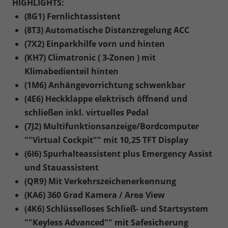
HIGHLIGHTS:
(8G1) Fernlichtassistent
(8T3) Automatische Distanzregelung ACC
(7X2) Einparkhilfe vorn und hinten
(KH7) Climatronic ( 3-Zonen ) mit
Klimabedienteil hinten
(1M6) Anhängevorrichtung schwenkbar
(4E6) Heckklappe elektrisch öffnend und
schließen inkl. virtuelles Pedal
(7J2) Multifunktionsanzeige/Bordcomputer
""Virtual Cockpit"" mit 10,25 TFT Display
(6I6) Spurhalteassistent plus Emergency Assist
und Stauassistent
(QR9) Mit Verkehrszeichenerkennung
(KA6) 360 Grad Kamera / Area View
(4K6) Schlüsselloses Schließ- und Startsystem
""Keyless Advanced"" mit Safesicherung