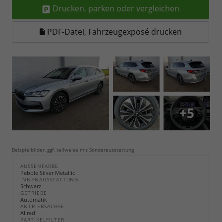
Drucken, parken oder vergleichen
PDF-Datei, Fahrzeugexposé drucken
+5
Beispielbilder, ggf. teilweise mit Sonderausstattung
AUSSENFARBE
Pebble Silver Metallic
INNENAUSSTATTUNG
Schwarz
GETRIEBE
Automatik
ANTRIEBSACHSE
Allrad
PARTIKELFILTER