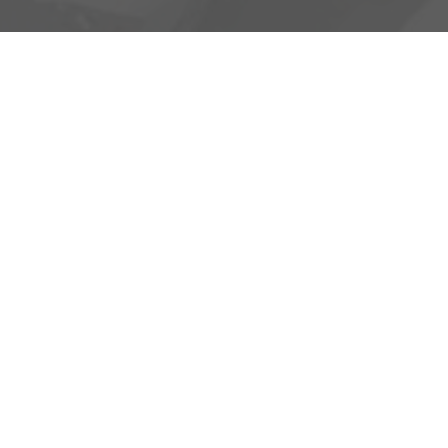
Heinrich-Hertz-Straße 1
17389 Anklam
Öffnungszeiten