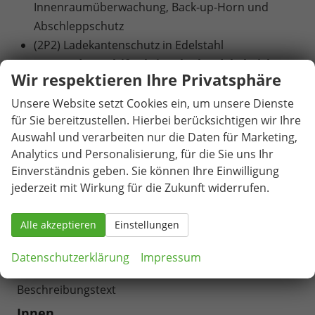
Innenraumüberwachung, Back-up-Horn und
Abschleppschutz
(2P2) Ladekantenschutz in Edelstahl
(2FT) Ledermultifunktionslenkrad, beheizbar
Wir respektieren Ihre Privatsphäre
mit Tiptronic
(U68) Leichtmetallräder 7,5Jx17"" ALRAKIS
Unsere Website setzt Cookies ein, um unsere Dienste
für Sie bereitzustellen. Hierbei berücksichtigen wir Ihre
aero, glanzgedreht schwarz
Auswahl und verarbeiten nur die Daten für Marketing,
(JX1) Mit Kreuzungsassistent
Analytics und Personalisierung, für die Sie uns Ihr
(7UY) Navigationssystem 13 Zoll
Einverständnis geben. Sie können Ihre Einwilligung
(J85) Reifen 215/55 R17 94V
jederzeit mit Wirkung für die Zukunft widerrufen.
(3GN) Variabler Ladeboden
Alle akzeptieren
Einstellungen
Alle Fotos können Beispielbilder sein und
aufpreispflichtige Extras enthalten. Die genaue
Datenschutzerklärung
Impressum
Ausstattung entnehmen Sie bitte dem
Beschreibungstext
Innen