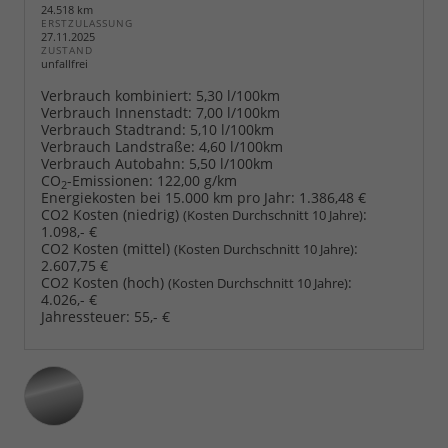
24.518 km
ERSTZULASSUNG
27.11.2025
ZUSTAND
unfallfrei
Verbrauch kombiniert:
5,30 l/100km
Verbrauch Innenstadt:
7,00 l/100km
Verbrauch Stadtrand:
5,10 l/100km
Verbrauch Landstraße:
4,60 l/100km
Verbrauch Autobahn:
5,50 l/100km
CO
-Emissionen:
122,00 g/km
2
Energiekosten bei 15.000 km pro Jahr:
1.386,48 €
CO2 Kosten (niedrig)
:
(Kosten Durchschnitt 10 Jahre)
1.098,- €
CO2 Kosten (mittel)
:
(Kosten Durchschnitt 10 Jahre)
2.607,75 €
CO2 Kosten (hoch)
:
(Kosten Durchschnitt 10 Jahre)
4.026,- €
Jahressteuer:
55,- €