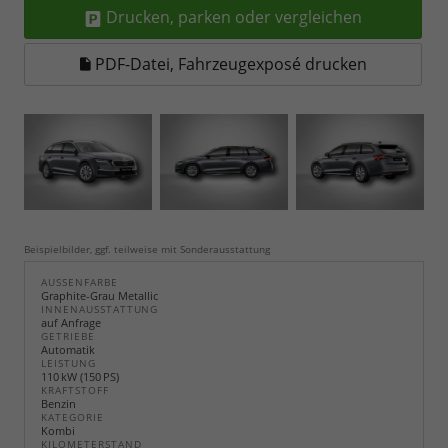
Drucken, parken oder vergleichen
PDF-Datei, Fahrzeugexposé drucken
Beispielbilder, ggf. teilweise mit Sonderausstattung
AUSSENFARBE
Graphite-Grau Metallic
INNENAUSSTATTUNG
auf Anfrage
GETRIEBE
Automatik
LEISTUNG
110 kW (150 PS)
KRAFTSTOFF
Benzin
KATEGORIE
Kombi
KILOMETERSTAND