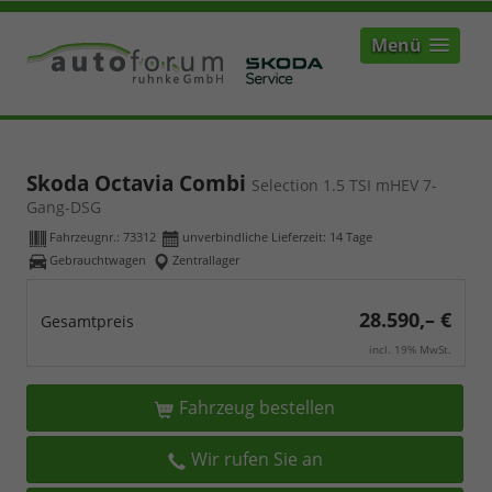
Menü
Skoda Octavia Combi
Selection 1.5 TSI mHEV 7-
Gang-DSG
Fahrzeugnr.:
73312
unverbindliche Lieferzeit:
14 Tage
Gebrauchtwagen
Zentrallager
28.590,– €
Gesamtpreis
incl. 19% MwSt.
Fahrzeug bestellen
Wir rufen Sie an