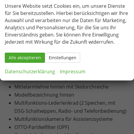
Unsere Website setzt Cookies ein, um unsere Dienste
Vorhangairbags vorne und hinten, Seitenairbags
für Sie bereitzustellen. Hierbei berücksichtigen wir Ihre
vorne
Auswahl und verarbeiten nur die Daten für Marketing,
Zentraler Frontairbag
Analytics und Personalisierung, für die Sie uns Ihr
Schwarzer Kühlergrill mit Chromrahmen
Einverständnis geben. Sie können Ihre Einwilligung
Chromleiste am vorderen Stoßfänger
jederzeit mit Wirkung für die Zukunft widerrufen.
Höhenverstellbare Kopfstützen vorne und hinten
Make-up-Spiegel in der Beifahrersonnenblende
Alle akzeptieren
Einstellungen
Manuelle Scheinwerferhöhenverstellung
Manuelle Kindersicherung (zweite Sitzreihe)
Datenschutzerklärung
Impressum
Geteilte Rücksitzlehne (60/40)
Mittelarmlehne hinten mit Skidurchreiche
Modellbezeichnung hinten
Multifunktions-Lederlenkrad (2 Speichen, mit
DSG-Schaltwippen, Radio- und Telefonbedienung)
Multifunktionskamera für Assistenzsysteme
OTTO-Partikelfilter (OPF)