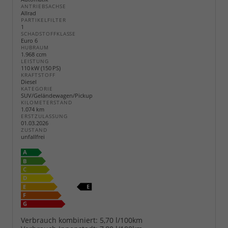
ANTRIEBSACHSE
Allrad
PARTIKELFILTER
1
SCHADSTOFFKLASSE
Euro 6
HUBRAUM
1.968 ccm
LEISTUNG
110 kW (150 PS)
KRAFTSTOFF
Diesel
KATEGORIE
SUV/Geländewagen/Pickup
KILOMETERSTAND
1.074 km
ERSTZULASSUNG
01.03.2026
ZUSTAND
unfallfrei
Verbrauch kombiniert:
5,70 l/100km