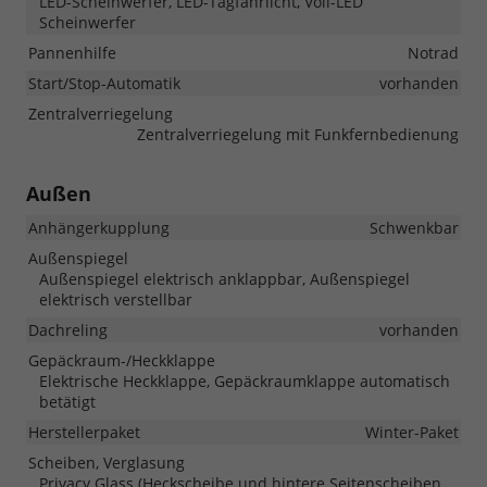
LED-Scheinwerfer, LED-Tagfahrlicht, Voll-LED
Scheinwerfer
Pannenhilfe
Notrad
Start/Stop-Automatik
vorhanden
Zentralverriegelung
Zentralverriegelung mit Funkfernbedienung
Außen
Anhängerkupplung
Schwenkbar
Außenspiegel
Außenspiegel elektrisch anklappbar, Außenspiegel
elektrisch verstellbar
Dachreling
vorhanden
Gepäckraum-/Heckklappe
Elektrische Heckklappe, Gepäckraumklappe automatisch
betätigt
Herstellerpaket
Winter-Paket
Scheiben, Verglasung
Privacy Glass (Heckscheibe und hintere Seitenscheiben