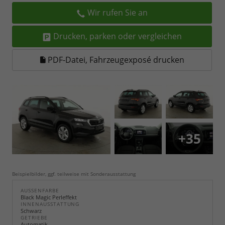
Wir rufen Sie an
Drucken, parken oder vergleichen
PDF-Datei, Fahrzeugexposé drucken
+35
Beispielbilder, ggf. teilweise mit Sonderausstattung
AUSSENFARBE
Black Magic Perleffekt
INNENAUSSTATTUNG
Schwarz
GETRIEBE
Automatik