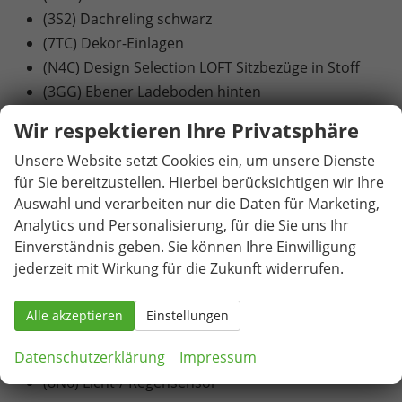
(3S2) Dachreling schwarz
(7TC) Dekor-Einlagen
(N4C) Design Selection LOFT Sitzbezüge in Stoff
(3GG) Ebener Ladeboden hinten
(7J1) volldigitales Kombiinstrument (virtual
Wir respektieren Ihre Privatsphäre
Cockpit)
Unsere Website setzt Cookies ein, um unsere Dienste
(8AR) Infotainment (MIB3)
für Sie bereitzustellen. Hierbei berücksichtigen wir Ihre
(8IT) LED- Hauptscheinwerfer
Auswahl und verarbeiten nur die Daten für Marketing,
(U47) Leichtmetallräder ""SCUTUS"" 7J x 17"" - 4
Analytics und Personalisierung, für die Sie uns Ihr
Stk.
Einverständnis geben. Sie können Ihre Einwilligung
(8WB) Nebelscheinwerfer
jederzeit mit Wirkung für die Zukunft widerrufen.
(W5F) Parking Paket
(1G9) platzsparendes Notrad
Alle akzeptieren
Einstellungen
(7UH) Radio Bolero
Datenschutzerklärung
Impressum
(8X1) Scheinwerferreinigungsanlage
(8N6) Licht-/ Regensensor