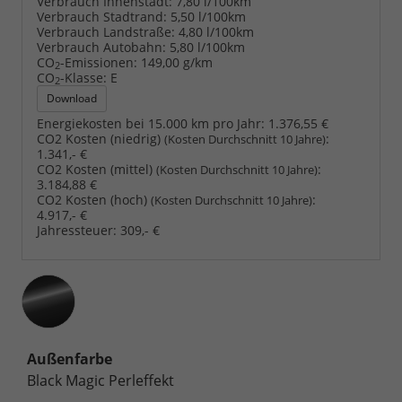
Verbrauch Innenstadt:
7,80 l/100km
Verbrauch Stadtrand:
5,50 l/100km
Verbrauch Landstraße:
4,80 l/100km
Verbrauch Autobahn:
5,80 l/100km
CO
-Emissionen:
149,00 g/km
2
CO
-Klasse:
E
2
Download
Energiekosten bei 15.000 km pro Jahr:
1.376,55 €
CO2 Kosten (niedrig)
:
(Kosten Durchschnitt 10 Jahre)
1.341,- €
CO2 Kosten (mittel)
:
(Kosten Durchschnitt 10 Jahre)
3.184,88 €
CO2 Kosten (hoch)
:
(Kosten Durchschnitt 10 Jahre)
4.917,- €
Jahressteuer:
309,- €
Außenfarbe
Black Magic Perleffekt