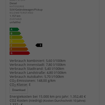
KRAFTSTOFF
Diesel
KATEGORIE
SUV/Geländewagen/Pickup
KILOMETERSTAND
1.157 km
ZUSTAND
unfallfrei
Verbrauch kombiniert:
5,60 l/100km
Verbrauch Innenstadt:
7,80 l/100km
Verbrauch Stadtrand:
5,40 l/100km
Verbrauch Landstraße:
4,80 l/100km
Verbrauch Autobahn:
5,70 l/100km
CO
-Emissionen:
148,00 g/km
2
CO
-Klasse:
E
2
Download
Energiekosten bei 15.000 km pro Jahr:
1.352,40 €
CO2 Kosten (niedrig)
:
(Kosten Durchschnitt 10 Jahre)
1.332,- €