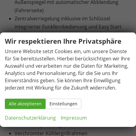
Außenspiegel mit automatischer Abblendung
(Fahrerseite)
Zentralverriegelung inklusive im Schlüssel
integrierter Funkfernbedienung und Easy Start
Sunset (Heckscheibe und hintere Seitenscheiben
Wir respektieren Ihre Privatsphäre
dunkel getönt)
Unsere Website setzt Cookies ein, um unsere Dienste
Klimaanlage Climatronic (2-Zonen) mit
für Sie bereitzustellen. Hierbei berücksichtigen wir Ihre
Allergenfilter und Geruchsfilter
Auswahl und verarbeiten nur die Daten für Marketing,
Nebelscheinwerfer
Analytics und Personalisierung, für die Sie uns Ihr
LED-Tagfahrlicht
Einverständnis geben. Sie können Ihre Einwilligung
LED-Hauptscheinwerfer
jederzeit mit Wirkung für die Zukunft widerrufen.
LED-Heckleuchten mit Kristallglasoptik und
animierten Blinkern
Alle akzeptieren
Einstellungen
17"-Leichtmetallfelgen "Scutus" (Reifen 225/55 R
17)
Datenschutzerklärung
Impressum
Radhausbeplankung aus Kunststoff
Verchromter Kühlergrillrahmen