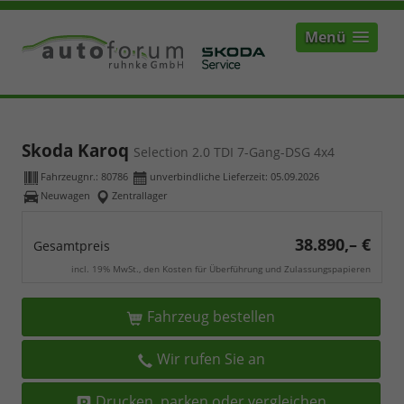
Menü
Skoda Karoq
Selection 2.0 TDI 7-Gang-DSG 4x4
Fahrzeugnr.:
80786
unverbindliche Lieferzeit:
05.09.2026
Neuwagen
Zentrallager
38.890,– €
Gesamtpreis
incl. 19% MwSt., den Kosten für Überführung und Zulassungspapieren
Fahrzeug bestellen
Wir rufen Sie an
Drucken, parken oder vergleichen