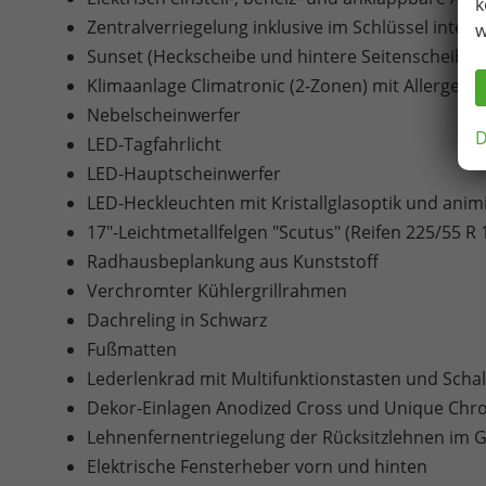
k
Zentralverriegelung inklusive im Schlüssel integ
w
Sunset (Heckscheibe und hintere Seitenscheiben
Klimaanlage Climatronic (2-Zonen) mit Allergenfi
Nebelscheinwerfer
D
LED-Tagfahrlicht
LED-Hauptscheinwerfer
LED-Heckleuchten mit Kristallglasoptik und anim
17"-Leichtmetallfelgen "Scutus" (Reifen 225/55 R 
Radhausbeplankung aus Kunststoff
Verchromter Kühlergrillrahmen
Dachreling in Schwarz
Fußmatten
Lederlenkrad mit Multifunktionstasten und Scha
Dekor-Einlagen Anodized Cross und Unique Ch
Lehnenfernentriegelung der Rücksitzlehnen im
Elektrische Fensterheber vorn und hinten