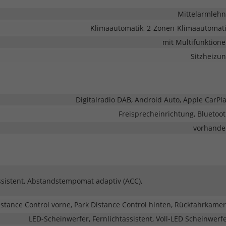
Mittelarmleh
Klimaautomatik, 2-Zonen-Klimaautomat
mit Multifunktion
Sitzheizu
Digitalradio DAB, Android Auto, Apple CarPl
Freisprecheinrichtung, Bluetoo
vorhande
sistent, Abstandstempomat adaptiv (ACC),
istance Control vorne, Park Distance Control hinten, Rückfahrkame
LED-Scheinwerfer, Fernlichtassistent, Voll-LED Scheinwerf