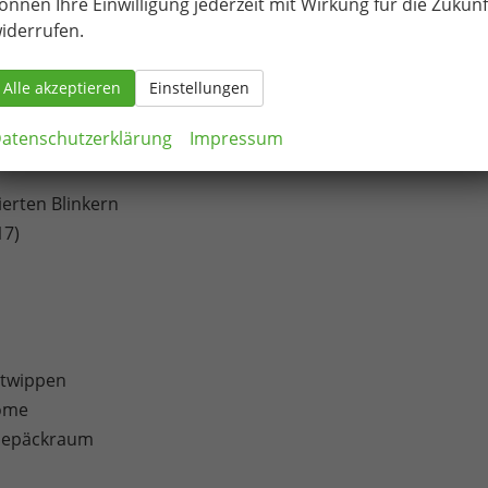
önnen Ihre Einwilligung jederzeit mit Wirkung für die Zukunf
rierter Funkfernbedienung und Easy Start
iderrufen.
 dunkel getönt)
lter und Geruchsfilter
Alle akzeptieren
Einstellungen
atenschutzerklärung
Impressum
ierten Blinkern
17)
ltwippen
rome
 Gepäckraum