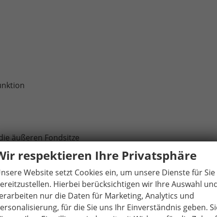
unktion
 die äußeren Fondsitze
Wir respektieren Ihre Privatsphäre
ve Kompressor)
nsere Website setzt Cookies ein, um unsere Dienste für Sie
ereitzustellen. Hierbei berücksichtigen wir Ihre Auswahl un
erarbeiten nur die Daten für Marketing, Analytics und
ersonalisierung, für die Sie uns Ihr Einverständnis geben. Si
ußenspiegel mit automatischer Abblendung (Fahrerseite)