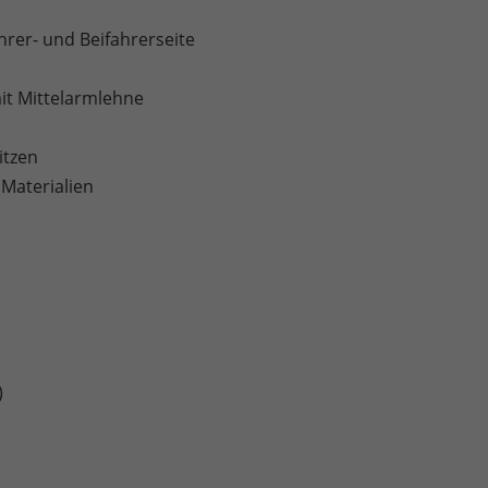
rer- und Beifahrerseite
mit Mittelarmlehne
itzen
 Materialien
)