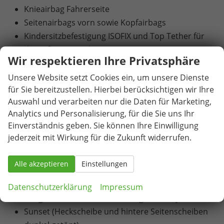
Knieairbag Fahrerseite
Seitenairbags vorn sowie Kopfairbags
Kindersitzbefestigung ISOFIX und Top Tether für
die äußeren Fondsitze
Wir respektieren Ihre Privatsphäre
12 Volt-Steckdose im Gepäckraum
Reifenmobilitätsset (Reifenpannenspray inklusive
Unsere Website setzt Cookies ein, um unsere Dienste
für Sie bereitzustellen. Hierbei berücksichtigen wir Ihre
Kompressor)
Auswahl und verarbeiten nur die Daten für Marketing,
Bordwerkzeug
Analytics und Personalisierung, für die Sie uns Ihr
Vorbereitung Anhängerzugvorrichtung
Einverständnis geben. Sie können Ihre Einwilligung
Automatisch abblendbarer Innenspiegel
jederzeit mit Wirkung für die Zukunft widerrufen.
Elektrisch einstell-, beheiz- und anklappbare
Außenspiegel mit automatischer Abblendung
Alle akzeptieren
Einstellungen
(Fahrerseite)
Zentralverriegelung inklusive im Schlüssel
Datenschutzerklärung
Impressum
integrierter Funkfernbedienung und Easy Start
Sunset (Heckscheibe und hintere Seitenscheiben