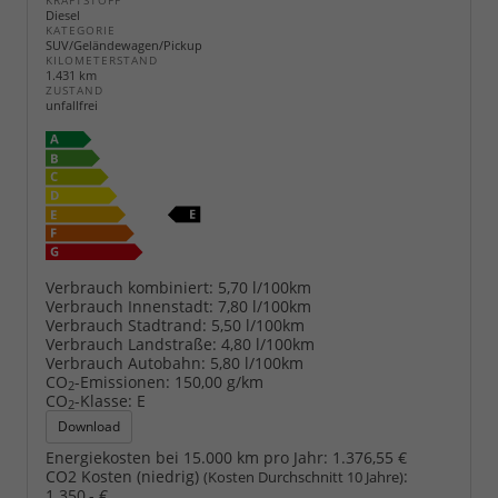
KRAFTSTOFF
Diesel
KATEGORIE
SUV/Geländewagen/Pickup
KILOMETERSTAND
1.431 km
ZUSTAND
unfallfrei
Verbrauch kombiniert:
5,70 l/100km
Verbrauch Innenstadt:
7,80 l/100km
Verbrauch Stadtrand:
5,50 l/100km
Verbrauch Landstraße:
4,80 l/100km
Verbrauch Autobahn:
5,80 l/100km
CO
-Emissionen:
150,00 g/km
2
CO
-Klasse:
E
2
Download
Energiekosten bei 15.000 km pro Jahr:
1.376,55 €
CO2 Kosten (niedrig)
:
(Kosten Durchschnitt 10 Jahre)
1.350,- €