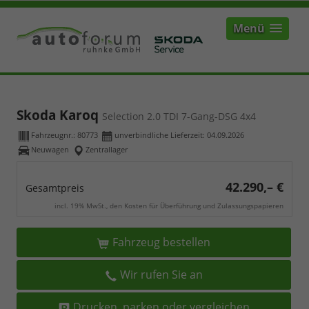
Menü
Skoda Karoq
Selection 2.0 TDI 7-Gang-DSG 4x4
Fahrzeugnr.:
80773
unverbindliche Lieferzeit:
04.09.2026
Neuwagen
Zentrallager
42.290,– €
Gesamtpreis
incl. 19% MwSt., den Kosten für Überführung und Zulassungspapieren
Fahrzeug bestellen
Wir rufen Sie an
Drucken, parken oder vergleichen