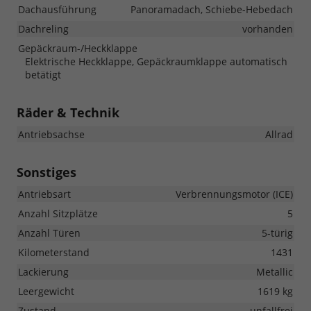
Dachausführung
Panoramadach, Schiebe-Hebedach
Dachreling
vorhanden
Gepäckraum-/Heckklappe
Elektrische Heckklappe, Gepäckraumklappe automatisch
betätigt
Räder & Technik
Antriebsachse
Allrad
Sonstiges
Antriebsart
Verbrennungsmotor (ICE)
Anzahl Sitzplätze
5
Anzahl Türen
5-türig
Kilometerstand
1431
Lackierung
Metallic
Leergewicht
1619 kg
Zustand
unfallfrei