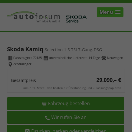
Menü
Skoda Kamiq
Selection 1.5 TSI 7-Gang-DSG
Fahrzeugnr.:
72185
unverbindliche Lieferzeit:
14 Tage
Neuwagen
Zentrallager
29.090,– €
Gesamtpreis
incl. 19% MwSt., den Kosten für Überführung und Zulassungspapieren
Fahrzeug bestellen
Wir rufen Sie an
Drucken, parken oder vergleichen