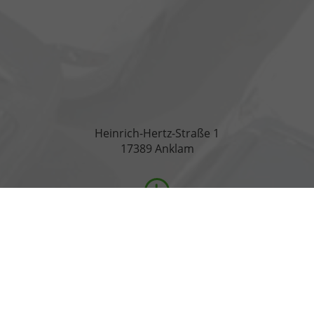
Heinrich-Hertz-Straße 1
17389 Anklam
Öffnungszeiten