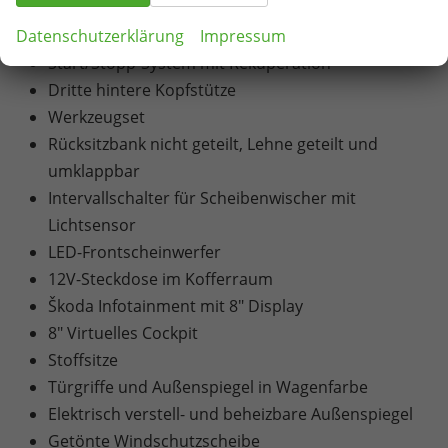
2x USB-C hinten
Datenschutzerklärung
Impressum
Waschwasserstandsanzeige
Start/Stopp-System mit Rekuperation
Dritte hintere Kopfstütze
Werkzeugset
Rücksitzbank nicht geteilt, Lehne geteilt und
umklappbar
Intervallschalter für Scheibenwischer mit
Lichtsensor
LED-Frontscheinwerfer
12V-Steckdose im Kofferraum
Škoda Infotainment mit 8" Display
8" Virtuelles Cockpit
Stoffsitze
Türgriffe und Außenspiegel in Wagenfarbe
Elektrisch verstell- und beheizbare Außenspiegel
Getönte Windschutzscheibe