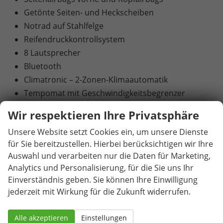
Getönte Seiten- und Heckscheiben
Notrad auf Stahlfelge
Reifendruckkontrollsystem
8 Lautsprecher
Bluetooth
Climatronic – 2-Zonen-Klimaautomatik
Tempomat mit Geschwindigkeitsbegrenzer
Ablagefach vor dem Beifahrer
Wir respektieren Ihre Privatsphäre
Manuell einstellbare Lendenwirbelstützen vorne
Unsere Website setzt Cookies ein, um unsere Dienste
Elektrische Fensterheber vorne und hinten
für Sie bereitzustellen. Hierbei berücksichtigen wir Ihre
Einparkhilfe hinten
Auswahl und verarbeiten nur die Daten für Marketing,
Beheizbare Vordersitze
Analytics und Personalisierung, für die Sie uns Ihr
Brillenfach
Einverständnis geben. Sie können Ihre Einwilligung
Regenschirm
jederzeit mit Wirkung für die Zukunft widerrufen.
Sonnenblende mit Make-up-Spiegel
Kabelloses SmartLink
Alle akzeptieren
Einstellungen